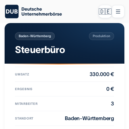
🇩🇪
Baden-Württemberg
Produktion
Steuerbüro
330.000 €
UMSATZ
0 €
ERGEBNIS
3
MITARBEITER
Baden-Württemberg
STANDORT