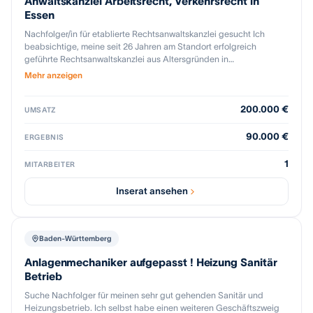
Anwaltskanzlei Arbeitsrecht, Verkehrsrecht in
Essen
Nachfolger/in für etablierte Rechtsanwaltskanzlei gesucht Ich
beabsichtige, meine seit 26 Jahren am Standort erfolgreich
geführte Rechtsanwaltskanzlei aus Altersgründen in
vertrauensvolle Hände zu übergeben. Die Kanzlei verfügt über
Mehr anzeigen
einen langjährig gewachsenen Mandantenstamm, eingeführte
Strukturen sowie gute Entwicklungsmöglichkeiten. Der
200.000 €
Digitalisierungsgrad liegt bereits bei ca. 70 %, sodass moderne
UMSATZ
Arbeitsabläufe weitgehend etabliert sind. Eine sorgfältige
Einarbeitung und Begleitung während der Übergangsphase ist auf
90.000 €
ERGEBNIS
Wunsch möglich. Ich freue mich über die vertrauliche
Kontaktaufnahme interessierter Kolleginnen und Kollegen. Der
1
MITARBEITER
Umsatz liegt bei ca 200.000 netto, Gewinn ca 50 Prozent. Kaufpreis
ca 80.000.
Inserat ansehen
Baden-Württemberg
Anlagenmechaniker aufgepasst ! Heizung Sanitär
Betrieb
Suche Nachfolger für meinen sehr gut gehenden Sanitär und
Heizungsbetrieb. Ich selbst habe einen weiteren Geschäftszweig