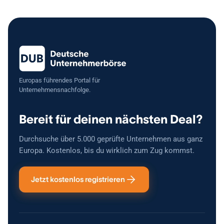
Die Kanzlei ist vollständig digitalisiert. Moderne Büroräume in
unmittelbarer Nähe zu Amts- und Landgericht sowie eine
leistungsfähige, cloudbasierte IT-Infrastruktur ermöglichen einen
nahtlosen und sofortigen Einstieg. Eine strukturierte Einarbeitung
und Übergabe können – auf Wunsch auch über einen längeren
Zeitraum – gewährleistet werden. Bei Interesse freuen wir uns über
Ihre Kontaktaufnahme unter dkm.family.law@gmail.com. Absolute
Diskretion ist selbstverständlich.
Europas führendes Portal für
Unternehmensnachfolge.
Bereit für deinen nächsten Deal?
Durchsuche über 5.000 geprüfte Unternehmen aus ganz
Europa. Kostenlos, bis du wirklich zum Zug kommst.
Jetzt kostenlos registrieren