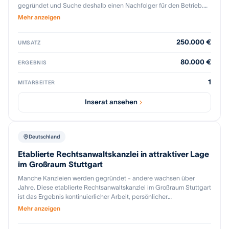
gegründet und Suche deshalb einen Nachfolger für den Betrieb.
Es gibt einiges an Anlagevermögen und Lagerbestand welcher mit
Mehr anzeigen
übernommen werden kann. Das Gebäude ist separat und nicht zum
Verkauf. Dennoch kann die vorhandene Infrastruktur mit benutzt
250.000 €
werden bis es dafür eine Lösung gibt. Es ist wie gesagt ein
UMSATZ
umfangreiches Lager vorhanden. Solvente private Kunden, welche
sich über eine kompetente Nachfolge freuen würden.
80.000 €
ERGEBNIS
Wechselwillige Kunden habe ich nicht. Alles sehr loyal und
verlässlich.
1
MITARBEITER
Inserat ansehen
Deutschland
Etablierte Rechtsanwaltskanzlei in attraktiver Lage
im Großraum Stuttgart
Manche Kanzleien werden gegründet - andere wachsen über
Jahre. Diese etablierte Rechtsanwaltskanzlei im Großraum Stuttgart
ist das Ergebnis kontinuierlicher Arbeit, persönlicher
Mandantenbindung und klarer fachlicher Positionierung über viele
Mehr anzeigen
Jahrzehnte. In dieser Zeit hat sich ein stabiler Mandantenstamm
entwickelt, der für eine verlässliche Auslastung und nachhaltige