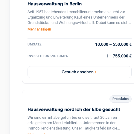
Hausverwaltung in Berlin
Seit 1957 bestehendes Immobilienunternehmen sucht zur
Ergänzung und Erweiterung Kauf eines Unternehmens der
Grundstücks- und Wohnungswirtschaft. Dabei kann es sich
auch gerne nur um eine Beteiligung handeln.
Mehr anzeigen
10.000 – 550.000 €
UMSATZ
1 – 755.000 €
INVESTITIONSVOLUMEN
Gesuch ansehen
Produktion
Hausverwaltung nördlich der Elbe gesucht
Wir sind ein inhabergeführtes und seit fast 20 Jahren
erfolgreich am Markt etabliertes Unternehmen in der
Immobiliendienstleistung. Unser Tätigkeitsfeld ist die
Hausverwaltung (Miet- und WEG-Verwaltung) sowie die