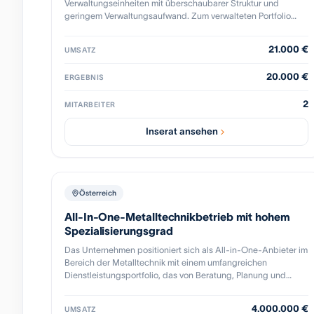
Verwaltungseinheiten mit überschaubarer Struktur und
Kundenstamm übernehmen möchten Eine strukturierte
geringem Verwaltungsaufwand. Zum verwalteten Portfolio
Übergabe durch den bisherigen Eigentümer ist nach
gehören zwei Zinshäuser sowie mehrere
Absprache möglich. Weitere Informationen, Kennzahlen und
Wohnungseigentümergemeinschaften und
Unterlagen werden nach Kontaktaufnahme und
21.000 €
UMSATZ
Sondereigentumsverwaltungen. Die betreuten
Vertraulichkeit zur Verfügung gestellt.
Liegenschaften befinden sich überwiegend in einem guten
20.000 €
ERGEBNIS
baulichen Zustand und werden seit Jahren zuverlässig
verwaltet.
2
MITARBEITER
Inserat ansehen
Österreich
All-In-One-Metalltechnikbetrieb mit hohem
Spezialisierungsgrad
Das Unternehmen positioniert sich als All-in-One-Anbieter im
Bereich der Metalltechnik mit einem umfangreichen
Dienstleistungsportfolio, das von Beratung, Planung und
Montage bis hin zu umfassendem Service für Tor-, Tür- und
Schrankenanlagen reicht. Mit einem klaren Fokus auf den
4.000.000 €
UMSATZ
Bau- und Metallbaumarkt bedient das Unternehmen einen