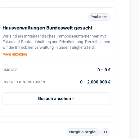
Produktion
Hausverwaltungen Bundesweit gesucht
Wir sind ein mittelständisches Immobilienunternehmen mit
Fokus auf Bestandshaltung und Privatisierung. Derzeit planen
wir die Immobilienverwaltung in unser Tätigkeitsfeld
einzugliedern. Hierfür erwerben wir bundesweit
Mehr anzeigen
Hausverwaltungsgesellschaften. Bevorzugt erwerben wir
Unternehmen an folgenden Standorten: - München - Köln -
Bonn - Düsseldorf - Frankfurt am Main - Hamburg - Berlin
0 – 0 €
UMSATZ
0 – 2.000.000 €
INVESTITIONSVOLUMEN
Gesuch ansehen
Energie & Bergbau
+1