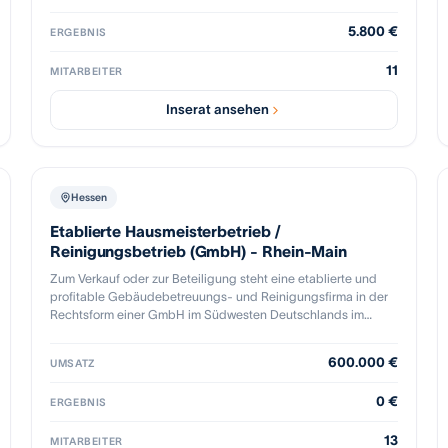
Geschäftsanteile der GmbH zum Erwerb.
5.800 €
ERGEBNIS
11
MITARBEITER
Inserat ansehen
Hessen
Etablierte Hausmeisterbetrieb /
Reinigungsbetrieb (GmbH) - Rhein-Main
Zum Verkauf oder zur Beteiligung steht eine etablierte und
profitable Gebäudebetreuungs- und Reinigungsfirma in der
Rechtsform einer GmbH im Südwesten Deutschlands im
Rhein-Main-Gebiet. Das Unternehmen ist seit mehreren
Jahren erfolgreich am Markt tätig und betreut überwiegend
600.000 €
UMSATZ
Hausverwaltungen und Wohnungseigentümergemeinschaften
mit regelmäßig wiederkehrenden Umsätzen. Das
0 €
ERGEBNIS
Leistungsspektrum umfasst Gebäudereinigung,
Hausmeisterservice und Winterdienst. Der jährliche Umsatz
13
liegt bei rund 500.000 bis 600.000 Euro. Die Ertragslage kann
MITARBEITER