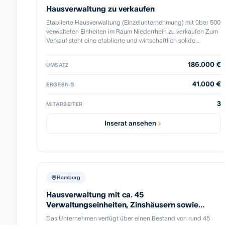
Hausverwaltung zu verkaufen
Etablierte Hausverwaltung (Einzelunternehmung) mit über 500
verwalteten Einheiten im Raum Niederrhein zu verkaufen Zum
Verkauf steht eine etablierte und wirtschaftlich solide
Hausverwaltung mit einem langfristig aufgebauten
Verwaltungsbestand im Raum Niederrhein. Das Unternehmen
186.000 €
UMSATZ
betreut aktuell einen Bestand von über 500 Wohn- und
Gewerbeeinheiten und verfügt über gewachsene
41.000 €
ERGEBNIS
Kundenbeziehungen sowie wiederkehrende Einnahmen aus
laufenden Verwaltungsverträgen. Die Hausverwaltung
3
zeichnet sich durch eine schlanke Organisationsstruktur,
MITARBEITER
eingespielte Abläufe und eine hohe Kundenbindung aus. Die
bestehenden Prozesse ermöglichen eine effiziente
Inserat ansehen
Verwaltung des Bestandes. Unternehmensmerkmale:
etablierter Verwaltungsbestand mit über 500 Einheiten
langfristige Kundenbeziehungen planbare, wiederkehrende
Umsatzerlöse schlanke Kostenstruktur erfahrene und
übergabefähige Organisation digitale Verwaltungsprozesse
vorhanden gute Ergänzung für bestehende
Hamburg
Hausverwaltungen oder Immobilienunternehmen Das
Hausverwaltung mit ca. 45
Unternehmen eignet sich ideal als strategische Erweiterung
für: bestehende Hausverwaltungen, die ihren Bestand
Verwaltungseinheiten, Zinshäusern sowie
vergrößern möchten Immobilienunternehmen mit Ausbau der
WEG- und SEV-Verwaltungen
Das Unternehmen verfügt über einen Bestand von rund 45
eigenen Verwaltung Nachfolger, die einen bestehenden