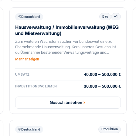
Bau
+1
Deutschland
Hausverwaltung / Immobilienverwaltung (WEG
und Mietverwaltung)
Zum weiteren Wachstum suchen wir bundesweit eine zu
übernehmende Hausverwaltung. Kern unseres Gesuchs ist
du Übernahme bestehender Verwaltungsverträge und
eingearbeiteter Mitarbeiter. Auch kleine Verwaltungen
Mehr anzeigen
kommen für uns in Frage. Wir selbst sind eine
Immobilienholding mit eigener Verwaltung, die diesen Bereich
weiter ausbauen möchte. Weitere Informationen erhalten Sie
40.000 – 500.000 €
UMSATZ
auch unter: http://hauer-immobilien.de/sie-moechten-ihre-
hausverwaltung-verkaufen/
30.000 – 500.000 €
INVESTITIONSVOLUMEN
Gesuch ansehen
Produktion
Deutschland