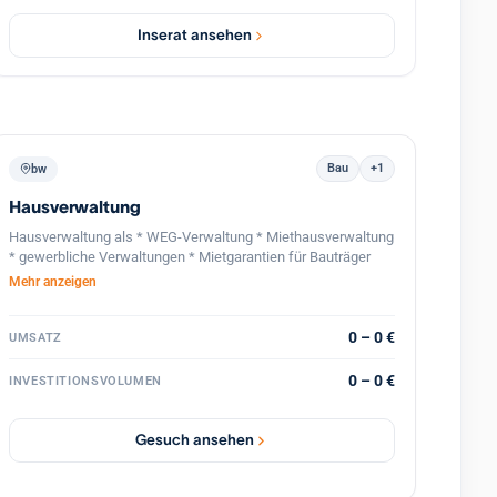
Liefer-/Serviceteams sowie digitaler Kundenzugang
(&amp;gt;20.000 Opt-in, &amp;gt;5.000 App).
Inserat ansehen
Übergabe/beratende Begleitung 3–6 Monate möglich.
Details nach NDA.
Bau
+1
bw
Hausverwaltung
Hausverwaltung als * WEG-Verwaltung * Miethausverwaltung
* gewerbliche Verwaltungen * Mietgarantien für Bauträger
Mehr anzeigen
0 – 0 €
UMSATZ
0 – 0 €
INVESTITIONSVOLUMEN
Gesuch ansehen