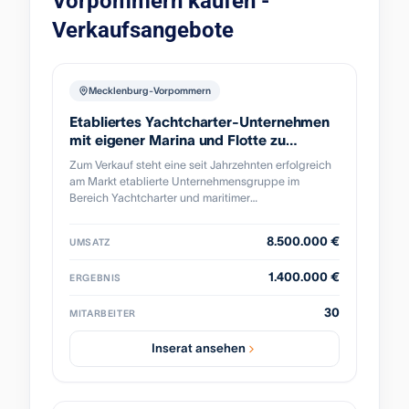
Vorpommern kaufen -
Verkaufsangebote
Mecklenburg-Vorpommern
Etabliertes Yachtcharter-Unternehmen
mit eigener Marina und Flotte zu
verkaufen
Zum Verkauf steht eine seit Jahrzehnten erfolgreich
am Markt etablierte Unternehmensgruppe im
Bereich Yachtcharter und maritimer
Dienstleistungen. Das Unternehmen verfügt über ein
umfassendes Leistungsportfolio entlang der
8.500.000 €
UMSATZ
gesamten Wertschöpfungskette und umfasst neben
der Vermietung von Yachten, Sport- und
1.400.000 €
ERGEBNIS
Hausbooten auch ergänzende Angebote wie
Ferienimmobilien, Skippertrainings sowie den
30
Betrieb einer eigenen Marina inklusive Werkstatt und
MITARBEITER
Winterlager. Die Gruppe blickt auf eine jahrelange
Markterfahrung zurück und hat sich eine starke
Inserat ansehen
regionale Marktposition aufgebaut. Besonders
hervorzuheben ist der umfangreiche Eigenbestand
von mehr als 160 Booten und Yachten sowie die im