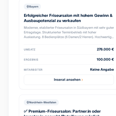
sind reichlich vorhanden. Die monatliche Miete für das Objekt
beträgt 1000 € zuzüglich Nebenkosten. Die Immobilie gehört
Bayern
nicht mir.
Erfolgreicher Friseursalon mit hohem Gewinn &
Ausbaupotenzial zu verkaufen
Moderner, etablierter Friseursalon in Südbayern mit sehr guter
Ertragslage. Strukturierter Terminbetrieb mit hoher
Auslastung. 8 Bedienplätze (6 Damen/2 Herren). Hochwertige
Einrichtung. Sehr günstige Miete. Der Salon wird aktuell mit
reduzierten Öffnungszeiten (Di-Fr) betrieben und bietet
276.000 €
UMSATZ
erhebliches Wachstumspotenzial durch Erweiterung der
Öffnungszeiten. Ideal für Friseurmeister/in oder Unternehmer
100.000 €
ERGEBNIS
zur Expansion. Einarbeitung möglich.
Keine Angabe
MITARBEITER
Inserat ansehen
Nordrhein-Westfalen
✅ Premium-Friseursalon: Partner:in oder