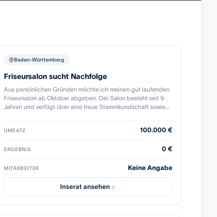
Baden-Württemberg
Friseursalon sucht Nachfolge
Aus persönlichen Gründen möchte ich meinen gut laufenden
Friseursalon ab Oktober abgeben. Der Salon besteht seit 9
Jahren und verfügt über eine treue Stammkundschaft sowie
einen sehr guten Ruf. Eine Teilzeitkraft kann auf Wunsch
übernommen werden. Außerdem besteht die Möglichkeit,
100.000 €
UMSATZ
zusätzliche Räume zu vermieten aktuell nutzt eine
Nageldesignerin einen Bereich im Salon. Der Laden ist
0 €
ERGEBNIS
vollständig eingerichtet und sofort weiterführbar ideal für
Friseurinnen und Friseure, die sich selbstständig machen
Keine Angabe
oder einen bestehenden Salon übernehmen möchten. Bei
MITARBEITER
ernsthaftem Interesse freue ich mich über eine Nachricht für
weitere Informationen
Inserat ansehen