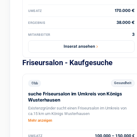
eine hochwertige Ausstattung. Die schlüsselfertige Übergabe
ermöglicht eine nahtlose Fortführung des Geschäftsbetriebs.
170.000 €
UMSATZ
38.000 €
ERGEBNIS
3
MITARBEITER
Inserat ansehen
Friseursalon - Kaufgesuche
Gesundheit
bb
suche Friseursalon im Umkreis von Königs
Wusterhausen
Existenzgründer sucht einen Friseursalon im Umkreis von
ca.15 km um Königs Wusterhausen
Mehr anzeigen
100.000 – 150.000 €
UMSATZ