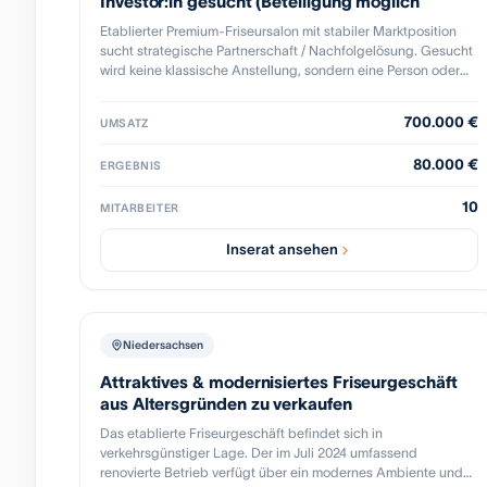
Investor:in gesucht (Beteiligung möglich
Etablierter Premium-Friseursalon mit stabiler Marktposition
sucht strategische Partnerschaft / Nachfolgelösung. Gesucht
wird keine klassische Anstellung, sondern eine Person oder
Struktur, die operatives Können und unternehmerische
Weiterentwicklung verbindet. Gesucht: A) Operative/r
700.000 €
UMSATZ
Partner:in (Top-Friseur:in mit Leadership) • fachlich stark,
kunden- und qualitätsorientiert •
80.000 €
ERGEBNIS
Führung/Organisation/Team-Drive • Fokus: Wachstum,
Prozesse, moderne Positionierung • Einstieg auch ohne
10
Eigenkapital möglich (Earn-in / stufenweise Beteiligung) B)
MITARBEITER
Investor:in / Beteiligungsmodell • Beteiligung oder
Finanzierungslösung möglich • operative Leitung kann
Inserat ansehen
gestellt oder gemeinsam aufgebaut werden Beteiligung /
Struktur (flexibel): • stufenweise Beteiligung denkbar (z. B.
Minderheit → Option Mehrheitsübernahme) • Earn-in/Earn-
out möglich (Anteile über Leistung, Gewinn oder KPI) •
Finanzierung je nach Modell darstellbar Zielbild: kurzfristige
Niedersachsen
Entlastung im Tagesgeschäft + mittelfristig klare Übergabe
Attraktives & modernisiertes Friseurgeschäft
mit professioneller Struktur.
aus Altersgründen zu verkaufen
Das etablierte Friseurgeschäft befindet sich in
verkehrsgünstiger Lage. Der im Juli 2024 umfassend
renovierte Betrieb verfügt über ein modernes Ambiente und