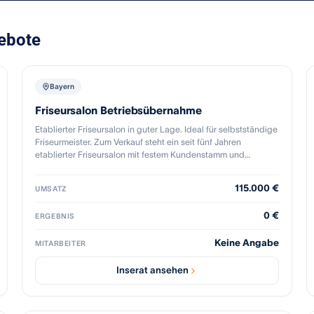
gebote
Bayern
Friseursalon Betriebsübernahme
Etablierter Friseursalon in guter Lage. Ideal für selbstständige
Friseurmeister. Zum Verkauf steht ein seit fünf Jahren
etablierter Friseursalon mit festem Kundenstamm und
laufendem Betrieb. Der Salon wird aktuell erfolgreich
inhabergeführt und eignet sich ideal für eine Übernahme
115.000 €
UMSATZ
durch eine oder zwei selbstständige Friseure, die ein
bestehendes Geschäft weiterführen oder weiterentwickeln
0 €
ERGEBNIS
möchten. Der Salon wurde 2020 neu gebaut, mit hochwertiger
und maßgeschneiderter Einrichtung von Team Work. Wegen
Keine Angabe
Auswanderung ist der Salon mit vollständiger Ausstattung
MITARBEITER
inkl. Geräte abzugeben.
Inserat ansehen