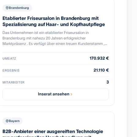
Brandenburg
Etablierter Friseursalon in Brandenburg mit
Spezialisierung auf Haar- und Kopfhautpflege
Das Unternehmen ist ein etablierter Friseursalon in
Brandenburg mit nahezu 20 Jahren erfolgreicher
Marktpräsenz . Es verfügt über einen treuen Kundenstamm ,
eine erfahrene Salonleiterin , eine Friseurmeisterin und ein
eingespieltes Team . Der Salon ist auf Haar- und
170.932 €
UMSATZ
Kopfhautpflege spezialisiert, als „FOCUS Top-Salon“
ausgezeichnet und digital aufgestellt . Eine nahtlose
21.110 €
ERGEBNIS
Übernahme ist sofort möglich.
3
MITARBEITER
Inserat ansehen
Bayern
B2B-Anbieter einer ausgereiften Technologie