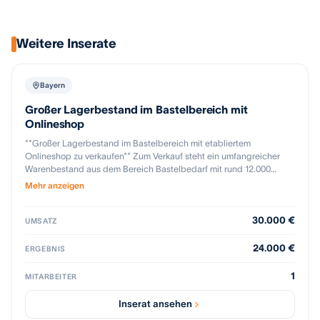
Weitere Inserate
Bayern
Großer Lagerbestand im Bastelbereich mit
Onlineshop
**Großer Lagerbestand im Bastelbereich mit etabliertem
Onlineshop zu verkaufen** Zum Verkauf steht ein umfangreicher
Warenbestand aus dem Bereich Bastelbedarf mit rund 12.000
Artikelpositionen. Der Bestand wurde über nahezu 20 Jahre
Mehr anzeigen
aufgebaut und umfasst ein breites Sortiment für kreative Hobby-
und Bastelprodukte. Für Käufer bietet sich die Möglichkeit, sofort
30.000 €
auf einen vorhandenen Warenbestand zuzugreifen und ohne lange
UMSATZ
Beschaffungszeiten oder hohe Anfangsinvestitionen in den Markt
einzusteigen. Neben dem Lagerbestand steht ein seit fast 20
24.000 €
ERGEBNIS
Jahren etablierter Bastel-Onlineshop zur Verfügung. Der Shop
verfügt über einen gewachsenen Kundenstamm mit mehreren
1
MITARBEITER
tausend registrierten Kunden sowie langjährige
Lieferantenkontakte. Dadurch kann das bestehende Geschäft auf
Inserat ansehen
Wunsch nahtlos weitergeführt oder in vorhandene