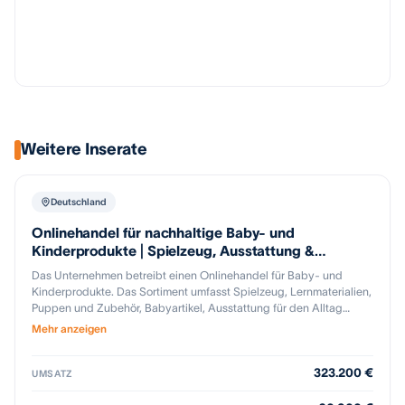
Weitere Inserate
Deutschland
Onlinehandel für nachhaltige Baby- und
Kinderprodukte | Spielzeug, Ausstattung &
Geschenkideen
Das Unternehmen betreibt einen Onlinehandel für Baby- und
Kinderprodukte. Das Sortiment umfasst Spielzeug, Lernmaterialien,
Puppen und Zubehör, Babyartikel, Ausstattung für den Alltag
sowie Produkte für das Kinderzimmer und den Outdoorbereich.
Mehr anzeigen
Ergänzt wird das Angebot durch ausgewählte Markenprodukte,
saisonale Artikel und exklusive Produktkollektionen. Der Fokus liegt
323.200 €
auf sorgfältig ausgewählten Marken, hochwertigen Materialien und
UMSATZ
Produkten mit pädagogischem Mehrwert. Neben klassischen