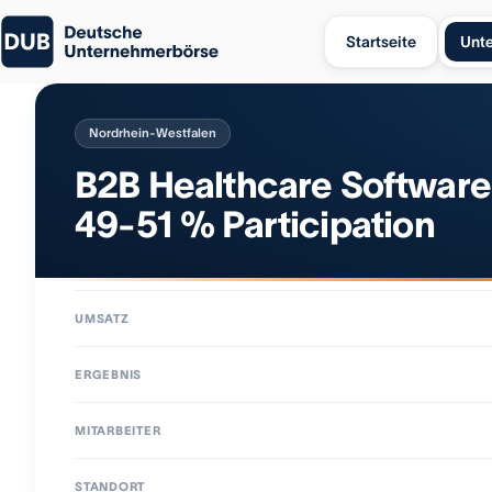
Startseite
Unt
Nordrhein-Westfalen
B2B Healthcare Software
49-51 % Participation
UMSATZ
ERGEBNIS
MITARBEITER
STANDORT