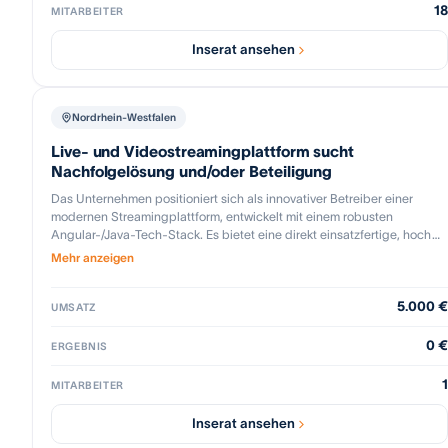
18
MITARBEITER
Inserat ansehen
Nordrhein-Westfalen
Live- und Videostreamingplattform sucht
Nachfolgelösung und/oder Beteiligung
Das Unternehmen positioniert sich als innovativer Betreiber einer
modernen Streamingplattform, entwickelt mit einem robusten
Angular-/Java-Tech-Stack. Es bietet eine direkt einsatzfertige, hoch
skalierbare Lösung, die sowohl Live- als auch On-Demand-Streaming
Mehr anzeigen
unterstützt. Mit dieser technologischen Grundlage eignet sich das
Unternehmen optimal für die Anwendung in Medienunternehmen,
5.000 €
Veranstaltungswesen, Broadcasting und für Agenturen sowie
UMSATZ
Investoren, die an der Weiterentwicklung und Digitalisierung eines
Geschäftsmodells interessiert sind. Die Wertschöpfung ergibt sich aus
0 €
ERGEBNIS
der Verbindung von technischer Exzellenz und
Anwendungsfreundlichkeit, um die Anforderungen eines sich schnell
1
MITARBEITER
entwickelnden Marktes zu erfüllen.
Inserat ansehen