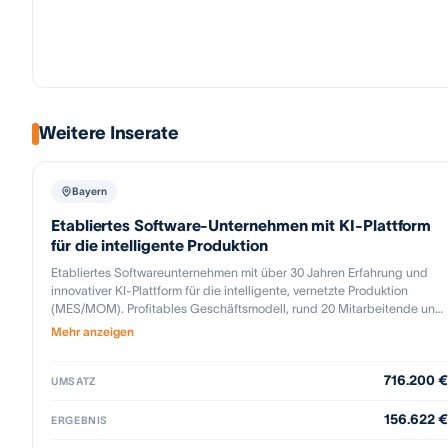
Weitere Inserate
Bayern
Etabliertes Software-Unternehmen mit KI-Plattform
für die intelligente Produktion
Etabliertes Softwareunternehmen mit über 30 Jahren Erfahrung und
innovativer KI-Plattform für die intelligente, vernetzte Produktion
(MES/MOM). Profitables Geschäftsmodell, rund 20 Mitarbeitende und
erste zahlende Kunden belegen die Marktreife. Gesucht werden
Mehr anzeigen
Investoren oder strategische Partner zur Finanzierung der SaaS-
Skalierung sowie für eine langfristig geplante Unternehmensnachfolge
716.200 €
mit attraktiven Wachstumsperspektiven
UMSATZ
156.622 €
ERGEBNIS