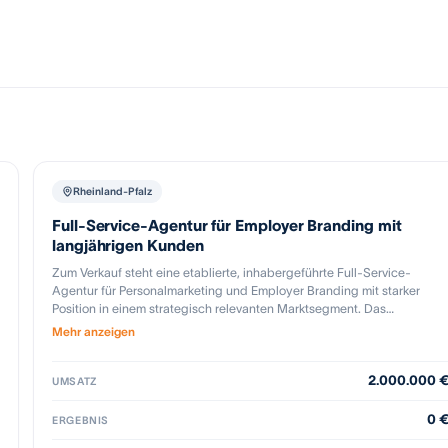
Rheinland-Pfalz
Full-Service-Agentur für Employer Branding mit
langjährigen Kunden
Zum Verkauf steht eine etablierte, inhabergeführte Full-Service-
Agentur für Personalmarketing und Employer Branding mit starker
Position in einem strategisch relevanten Marktsegment. Das
Unternehmen vereint Strategie, Kreation und Media unter einem Dach
Mehr anzeigen
und bietet integrierte Lösungen entlang der gesamten Candidate
Journey – von Anzeigen- und Mediaservices über Employer-
2.000.000 
Branding-Konzepte bis hin zu datengetriebenen Recruiting-
UMSATZ
Kampagnen. Besonders attraktiv ist die Qualität des
Geschäftsmodells: Langjährige Stammkundenbeziehungen, teils über
0 
ERGEBNIS
Jahrzehnte, sorgen für hohe Kundenbindung und verlässliche