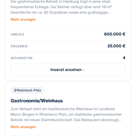
Der gastronomische Betrieb in Hamburg liegt in einer stark
frequentierter Ecklage. Der Betrieb verfügt über rund 110 m²
Innenfläche mit ca. 60 Sitzplätzen sowie eine großzügige
Außengastronomie mit rund 70 Plätzen. Die Räumlichkeiten wurden
Mehr anzeigen
2022/2023 umfassend saniert und mit maßgefertigtem Inventar im
Investitionsvolumen von über EUR 400.000 ausgestattet; eine
600.000 €
Vollkonzession liegt vor. Die Übernahme erfolgt im Rahmen eines
UMSATZ
Mietobjekts inklusive Inventar.
25.000 €
ERGEBNIS
4
MITARBEITER
Inserat ansehen
Rheinland-Pfalz
Gastronomie/Weinhaus
Zum Verkauf steht ein traditionsreiche Weinhaus im Landkreis
Mainz-Bingen in Rheinland-Pfalz, ein etablierter gastronomischer
Betrieb mit treuer Stammkundschaft. Das Restaurant überzeugt
durch seine gemütliche Atmosphäre, liebevoll gestaltete
Mehr anzeigen
Innenräume und eine großzügige Terrasse, ideal für Wein- und