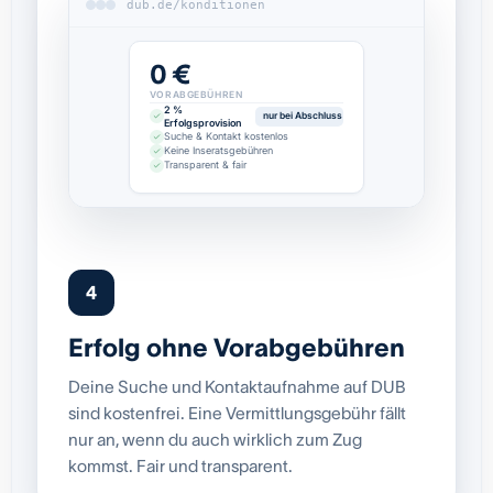
dub.de/konditionen
0 €
VORABGEBÜHREN
2 %
nur bei Abschluss
Erfolgsprovision
Suche & Kontakt kostenlos
Keine Inseratsgebühren
Transparent & fair
4
Erfolg ohne Vorabgebühren
Deine Suche und Kontaktaufnahme auf DUB
sind kostenfrei. Eine Vermittlungsgebühr fällt
nur an, wenn du auch wirklich zum Zug
kommst. Fair und transparent.