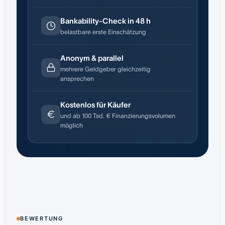
Bankability-Check in 48 h
belastbare erste Einschätzung
Anonym & parallel
mehrere Geldgeber gleichzeitig
ansprechen
Kostenlos für Käufer
und ab 100 Tsd. € Finanzierungsvolumen
möglich
BEWERTUNG