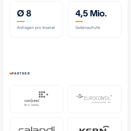
Ø 8
4,5 Mio.
Software-gestützter Logistik-Broker, asset-light
Belgien
Umsatz
12,1 Mio. €
EBITDA
2,4 Mio. €
Anfragen pro Inserat
Seitenaufrufe
Spezial-Kosmetikmarke, wachsendes DTC-
Geschäft
Deutschland
Umsatz
4,8 Mio. €
+38% YoY
Spezialist Hypoxie-Training (IHHT/CO₂-Systeme)
PARTNER
DACH
Umsatz
3,2 Mio. €
EBITDA
0,9 Mio. €