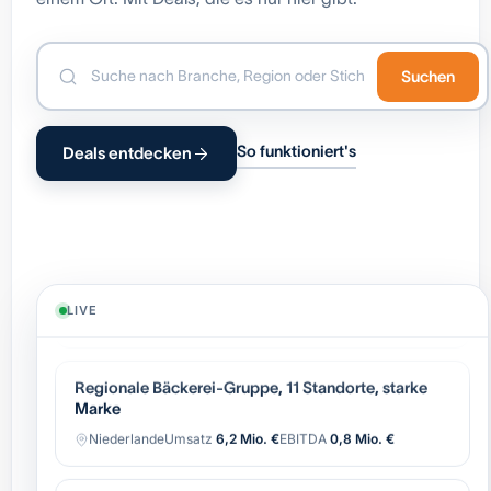
Suchen
So funktioniert's
Deals entdecken
Industrielle Automatisierung (OEM),
wiederkehrender Service
Belgien
Umsatz
8,4 Mio. €
EBITDA
1,7 Mio. €
LIVE
Regionale Bäckerei-Gruppe, 11 Standorte, starke
Marke
Niederlande
Umsatz
6,2 Mio. €
EBITDA
0,8 Mio. €
Software-gestützter Logistik-Broker, asset-light