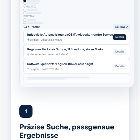
UMSATZ
EBITDA
247 Treffer
EBITDA ✓
Industrielle Automatisierung (OEM), wiederkehrender Service
Details
Belgien · Umsatz 8,4 Mio. €
Regionale Bäckerei-Gruppe, 11 Standorte, starke Marke
Details
Niederlande · Umsatz 6,2 Mio. €
Software-gestützter Logistik-Broker, asset-light
Details
Belgien · Umsatz 12,1 Mio. €
1
Präzise Suche, passgenaue
Ergebnisse