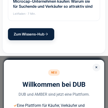
Microcap-Unternehmen kaufen: Warum sie
für Suchende und Verkäufer so attraktiv sind
Leitfaden · 7 Min.
Zum Wissens-Hub
×
NEU
Willkommen bei DUB
Europas führendes Portal für
Unternehmensnachfolge.
DUB und AMBER sind jetzt eine Plattform.
✓
Eine Plattform für Käufer, Verkäufer und
Bereit für deinen nächsten Deal?