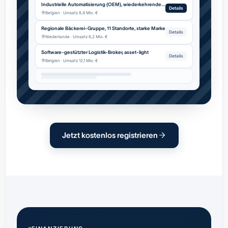
Industrielle Automatisierung (OEM), wiederkehrender Service
Details
Belgien · Umsatz 8,4 Mio. €
Regionale Bäckerei-Gruppe, 11 Standorte, starke Marke
Details
Niederlande · Umsatz 6,2 Mio. €
Software-gestützter Logistik-Broker, asset-light
Details
Belgien · Umsatz 12,1 Mio. €
Jetzt kostenlos registrieren