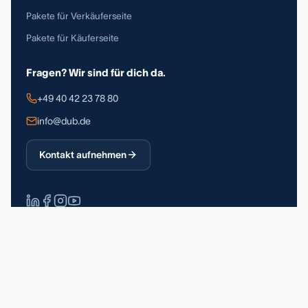
Pakete für Verkäuferseite
Pakete für Käuferseite
Fragen? Wir sind für dich da.
+49 40 42 23 78 80
info@dub.de
Kontakt aufnehmen
Über 90.000 registrierte Nutzer
DSGVO-konform
Made in Germany
Impressum
Datenschutz
Allgemeine Geschäftsbedingungen
© 2026 Deutsche Unternehmerbörse GmbH