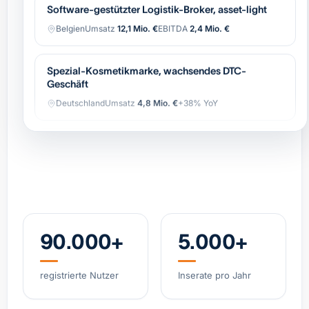
Belgien
Umsatz
12,1 Mio. €
EBITDA
2,4 Mio. €
Spezial-Kosmetikmarke, wachsendes DTC-
Geschäft
Deutschland
Umsatz
4,8 Mio. €
+38% YoY
Spezialist Hypoxie-Training (IHHT/CO₂-Systeme)
DACH
Umsatz
3,2 Mio. €
EBITDA
0,9 Mio. €
Industrielle Automatisierung (OEM),
wiederkehrender Service
Belgien
Umsatz
8,4 Mio. €
EBITDA
1,7 Mio. €
90.000+
5.000+
Regionale Bäckerei-Gruppe, 11 Standorte, starke
registrierte Nutzer
Inserate pro Jahr
Marke
Niederlande
Umsatz
6,2 Mio. €
EBITDA
0,8 Mio. €