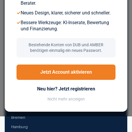
Berater.
Durchsuche über 5.000 geprüfte Unternehmen aus ganz
✓
Neues Design, klarer, sicherer und schneller.
Europa. Kostenlos, bis du wirklich zum Zug kommst.
✓
Bessere Werkzeuge: KI-Inserate, Bewertung
und Finanzierung.
Jetzt kostenlos registrieren
Bestehende Konten von DUB und AMBER
benötigen einmalig ein neues Passwort.
Nachfolge in Deutschland
Jetzt Account aktivieren
Baden-Württemberg
Neu hier? Jetzt registrieren
Bayern
Berlin
Nicht mehr anzeigen
Brandenburg
Bremen
Hamburg