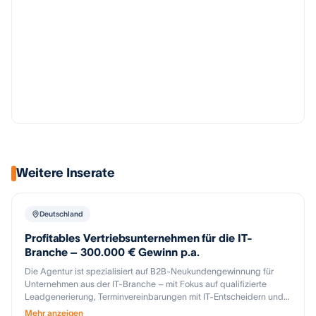
Weitere Inserate
Deutschland
Profitables Vertriebsunternehmen für die IT-
Branche – 300.000 € Gewinn p.a.
Die Agentur ist spezialisiert auf B2B-Neukundengewinnung für
Unternehmen aus der IT-Branche – mit Fokus auf qualifizierte
Leadgenerierung, Terminvereinbarungen mit IT-Entscheidern und
den Aufbau planbarer Vertriebspipelines. Ein erfahrenes Team von
Mehr anzeigen