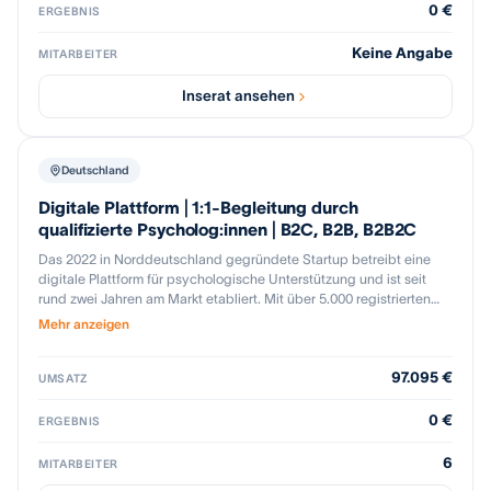
Strategische Highlights: Proprietärer Talent-Pool: Exklusiver Zugriff
0 €
ERGEBNIS
auf ca. 40.000 vorqualifizierte Fachkräfte inkl. historischer
Interaktionsdaten Marktführerschaft Pädagogik: Starke Position in
Keine Angabe
MITARBEITER
Kinder- und Jugendhilfe mit regulatorischem Rückenwind
(Rechtsanspruch Ganztagsbetreuung ab 2026) Hohe
Inserat ansehen
Ertragsqualität: ~80 % wiederkehrende Umsätze durch
Abomodelle, CLV/CAC &amp;gt; 4, Cash-Payback durch
Vorauszahlungen Skalierbare Plattform: Fertig entwickelte, KI-
gestützte Recruiting-Engine mit staatlich geförderter
Deutschland
Innovationsbasis Kundenbindung: Über 60 % Umsatzanteil aus
Bestandskunden Käuferchance: Strategischer Erwerb für Partner
Digitale Plattform | 1:1-Begleitung durch
mit Vertriebsstärke, Kundenzugang oder Kapitalkraft – sofortige
qualifizierte Psycholog:innen | B2C, B2B, B2B2C
Skalierung möglich, Vertikalisierung in weitere Engpassbranchen
Das 2022 in Norddeutschland gegründete Startup betreibt eine
(z. B. Handwerk) vorbereitet.
digitale Plattform für psychologische Unterstützung und ist seit
rund zwei Jahren am Markt etabliert. Mit über 5.000 registrierten
Nutzern, verfügt das Unternehmen über eine solide Nutzerbasis
Mehr anzeigen
und nachgewiesene, wachsende Marktnachfrage und Traction. Der
technologiegestützte, asynchrone Ansatz ermöglicht eine schnelle,
97.095 €
effiziente Leistungserbringung, wobei die Beratung vollständig
UMSATZ
und ohne durch qualifizierte, Psycholog:innen erfolgt.
0 €
ERGEBNIS
6
MITARBEITER