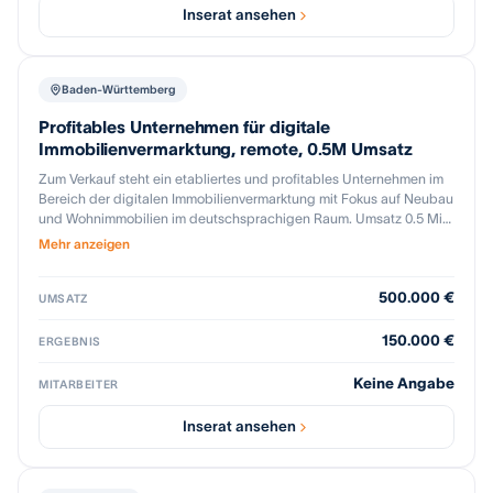
Inserat ansehen
Baden-Württemberg
Profitables Unternehmen für digitale
Immobilienvermarktung, remote, 0.5M Umsatz
Zum Verkauf steht ein etabliertes und profitables Unternehmen im
Bereich der digitalen Immobilienvermarktung mit Fokus auf Neubau
und Wohnimmobilien im deutschsprachigen Raum. Umsatz 0.5 Mio
Euro mit sehr guter Marge. Das Unternehmen unterstützt Bauträger
Mehr anzeigen
und Makler bei der Vermarktung ihrer Immobilienprojekte über
digitale Projektauftritte, visuelle Inhalte sowie strukturierte Lead-
500.000 €
und Vertriebsprozesse. Der Fokus liegt auf effektiver
UMSATZ
Immobilienkommunikation. Über mehrere Jahre wurde ein großer
Kundenstamm aufgebaut. Ein signifikanter Teil des Umsatzes ist
150.000 €
ERGEBNIS
wiederkehrend durch Folgeprojekte, was eine hohe Planbarkeit der
Erträge ermöglicht. Die Organisation ist vollständig remote
Keine Angabe
MITARBEITER
aufgestellt. Prozesse sind digitalisiert, dokumentiert und
standardisiert. Projektmanagement und Kundenkommunikation
Inserat ansehen
sind effizient organisiert und skalierbar. Externe Leistungspartner
sind langfristig angebunden, das operative Geschäft ist nur gering
personenabhängig. Zusätzliche Wachstumspotenziale ergeben