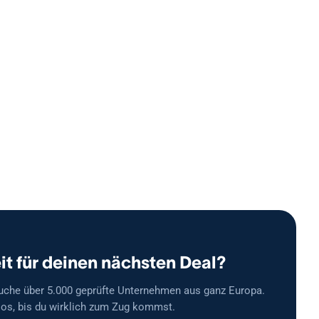
it für deinen nächsten Deal?
uche über 5.000 geprüfte Unternehmen aus ganz Europa.
os, bis du wirklich zum Zug kommst.