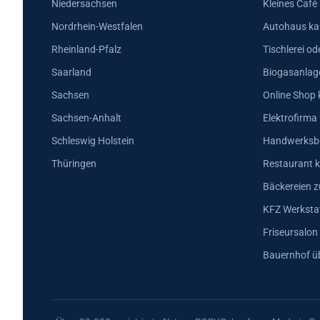
Niedersachsen
Kleines Café
Nordrhein-Westfalen
Autohaus ka
Rheinland-Pfalz
Tischlerei od
Saarland
Biogasanlag
Sachsen
Online Shop 
Sachsen-Anhalt
Elektrofirma
Schleswig Holstein
Handwerksbe
Thüringen
Restaurant k
Bäckereien z
KFZ Werkstat
Friseursalon
Bauernhof ü