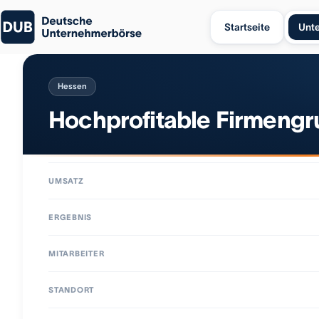
Startseite
Unt
Hessen
Hochprofitable Firmeng
UMSATZ
ERGEBNIS
MITARBEITER
STANDORT