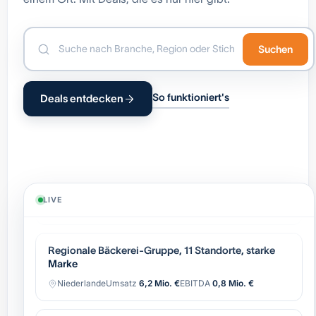
Suchen
So funktioniert's
Deals entdecken
Industrielle Automatisierung (OEM),
wiederkehrender Service
Belgien
Umsatz
8,4 Mio. €
EBITDA
1,7 Mio. €
LIVE
Regionale Bäckerei-Gruppe, 11 Standorte, starke
Marke
Niederlande
Umsatz
6,2 Mio. €
EBITDA
0,8 Mio. €
Software-gestützter Logistik-Broker, asset-light