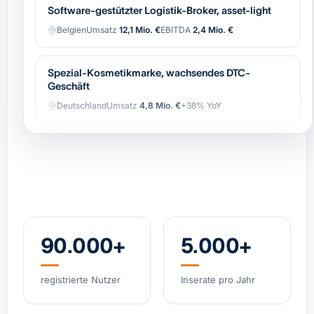
Belgien
Umsatz
12,1 Mio. €
EBITDA
2,4 Mio. €
Spezial-Kosmetikmarke, wachsendes DTC-
Geschäft
Deutschland
Umsatz
4,8 Mio. €
+38% YoY
Spezialist Hypoxie-Training (IHHT/CO₂-Systeme)
DACH
Umsatz
3,2 Mio. €
EBITDA
0,9 Mio. €
Industrielle Automatisierung (OEM),
wiederkehrender Service
Belgien
Umsatz
8,4 Mio. €
EBITDA
1,7 Mio. €
90.000+
5.000+
Regionale Bäckerei-Gruppe, 11 Standorte, starke
registrierte Nutzer
Inserate pro Jahr
Marke
Niederlande
Umsatz
6,2 Mio. €
EBITDA
0,8 Mio. €