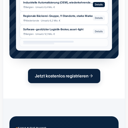
Industrielle Automatisierung (OEM), wiederkehrender Service
Details
Belgien · Umsatz 8,4 Mio. €
Regionale Bäckerei-Gruppe, 11 Standorte, starke Marke
Details
Niederlande · Umsatz 6,2 Mio. €
Software-gestützter Logistik-Broker, asset-light
Details
Belgien · Umsatz 12,1 Mio. €
Jetzt kostenlos registrieren