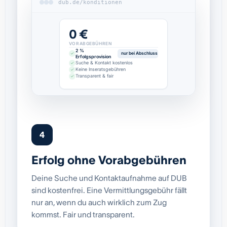
dub.de/konditionen
0 €
VORABGEBÜHREN
2 %
nur bei Abschluss
Erfolgsprovision
Suche & Kontakt kostenlos
Keine Inseratsgebühren
Transparent & fair
4
Erfolg ohne Vorabgebühren
Deine Suche und Kontaktaufnahme auf DUB
sind kostenfrei. Eine Vermittlungsgebühr fällt
nur an, wenn du auch wirklich zum Zug
kommst. Fair und transparent.