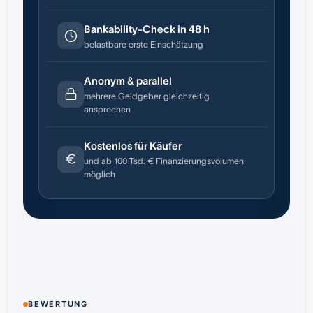
Bankability-Check in 48 h
belastbare erste Einschätzung
Anonym & parallel
mehrere Geldgeber gleichzeitig
ansprechen
Kostenlos für Käufer
und ab 100 Tsd. € Finanzierungsvolumen
möglich
BEWERTUNG