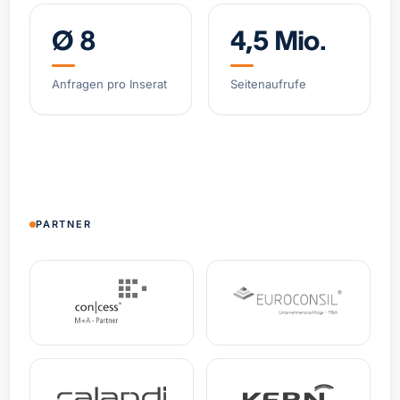
Ø 8
4,5 Mio.
Software-gestützter Logistik-Broker, asset-light
Belgien
Umsatz
12,1 Mio. €
EBITDA
2,4 Mio. €
Anfragen pro Inserat
Seitenaufrufe
Spezial-Kosmetikmarke, wachsendes DTC-
Geschäft
Deutschland
Umsatz
4,8 Mio. €
+38% YoY
Spezialist Hypoxie-Training (IHHT/CO₂-Systeme)
PARTNER
DACH
Umsatz
3,2 Mio. €
EBITDA
0,9 Mio. €