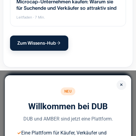
Microcap-Unternehmen kaufen: Warum sie
für Suchende und Verkäufer so attraktiv sind
Leitfaden · 7 Min.
Zum Wissens-Hub
×
NEU
Willkommen bei DUB
Europas führendes Portal für
Unternehmensnachfolge.
DUB und AMBER sind jetzt eine Plattform.
✓
Eine Plattform für Käufer, Verkäufer und
Bereit für deinen nächsten Deal?