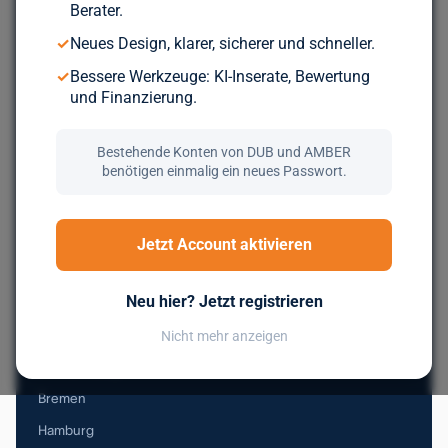
Berater.
Durchsuche über 5.000 geprüfte Unternehmen aus ganz
✓
Neues Design, klarer, sicherer und schneller.
Europa. Kostenlos, bis du wirklich zum Zug kommst.
✓
Bessere Werkzeuge: KI-Inserate, Bewertung
und Finanzierung.
Jetzt kostenlos registrieren
Bestehende Konten von DUB und AMBER
benötigen einmalig ein neues Passwort.
Nachfolge in Deutschland
Jetzt Account aktivieren
Baden-Württemberg
Neu hier? Jetzt registrieren
Bayern
Berlin
Nicht mehr anzeigen
Brandenburg
Bremen
Hamburg