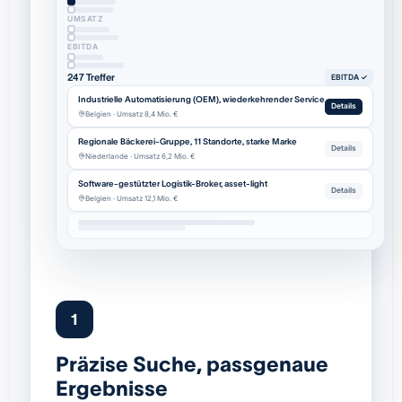
UMSATZ
EBITDA
247 Treffer
EBITDA ✓
Industrielle Automatisierung (OEM), wiederkehrender Service
Details
Belgien · Umsatz 8,4 Mio. €
Regionale Bäckerei-Gruppe, 11 Standorte, starke Marke
Details
Niederlande · Umsatz 6,2 Mio. €
Software-gestützter Logistik-Broker, asset-light
Details
Belgien · Umsatz 12,1 Mio. €
1
Präzise Suche, passgenaue
Ergebnisse