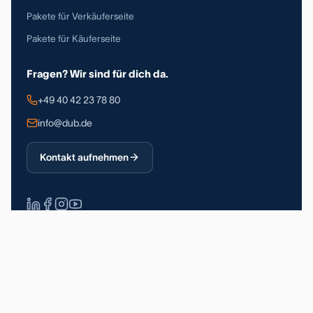
Pakete für Verkäuferseite
Pakete für Käuferseite
Fragen? Wir sind für dich da.
+49 40 42 23 78 80
info@dub.de
Kontakt aufnehmen
Über 90.000 registrierte Nutzer
DSGVO-konform
Made in Germany
Impressum
Datenschutz
Allgemeine Geschäftsbedingungen
© 2026 Deutsche Unternehmerbörse GmbH