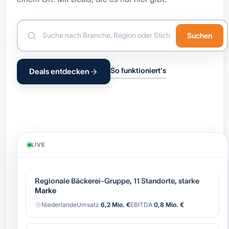
Suchen
So funktioniert's
Deals entdecken
Industrielle Automatisierung (OEM),
wiederkehrender Service
Belgien
Umsatz
8,4 Mio. €
EBITDA
1,7 Mio. €
LIVE
Regionale Bäckerei-Gruppe, 11 Standorte, starke
Marke
Niederlande
Umsatz
6,2 Mio. €
EBITDA
0,8 Mio. €
Software-gestützter Logistik-Broker, asset-light