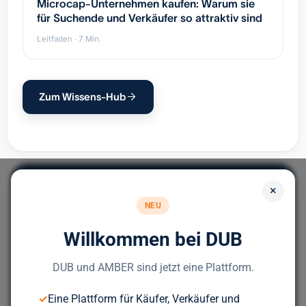
Microcap-Unternehmen kaufen: Warum sie
für Suchende und Verkäufer so attraktiv sind
Leitfaden · 7 Min.
Zum Wissens-Hub
×
NEU
Willkommen bei DUB
Europas führendes Portal für
Unternehmensnachfolge.
DUB und AMBER sind jetzt eine Plattform.
✓
Eine Plattform für Käufer, Verkäufer und
Bereit für deinen nächsten Deal?