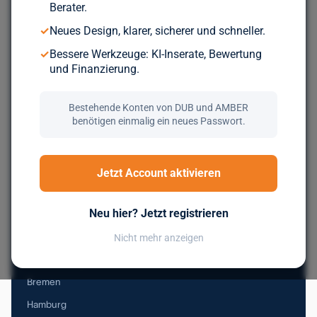
Berater.
Durchsuche über 5.000 geprüfte Unternehmen aus ganz
✓
Neues Design, klarer, sicherer und schneller.
Europa. Kostenlos, bis du wirklich zum Zug kommst.
✓
Bessere Werkzeuge: KI-Inserate, Bewertung
und Finanzierung.
Jetzt kostenlos registrieren
Bestehende Konten von DUB und AMBER
benötigen einmalig ein neues Passwort.
Nachfolge in Deutschland
Jetzt Account aktivieren
Baden-Württemberg
Neu hier? Jetzt registrieren
Bayern
Berlin
Nicht mehr anzeigen
Brandenburg
Bremen
Hamburg