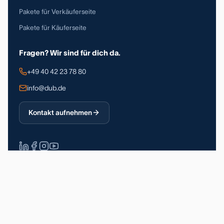
Pakete für Verkäuferseite
Pakete für Käuferseite
Fragen? Wir sind für dich da.
+49 40 42 23 78 80
info@dub.de
Kontakt aufnehmen
Über 90.000 registrierte Nutzer
DSGVO-konform
Made in Germany
Impressum
Datenschutz
Allgemeine Geschäftsbedingungen
© 2026 Deutsche Unternehmerbörse GmbH