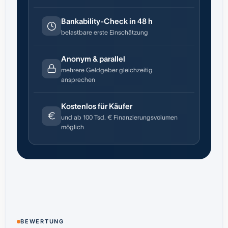
Bankability-Check in 48 h
belastbare erste Einschätzung
Anonym & parallel
mehrere Geldgeber gleichzeitig
ansprechen
Kostenlos für Käufer
und ab 100 Tsd. € Finanzierungsvolumen
möglich
BEWERTUNG