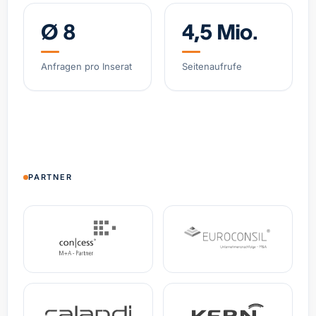
Ø 8
4,5 Mio.
Software-gestützter Logistik-Broker, asset-light
Belgien
Umsatz
12,1 Mio. €
EBITDA
2,4 Mio. €
Anfragen pro Inserat
Seitenaufrufe
Spezial-Kosmetikmarke, wachsendes DTC-
Geschäft
Deutschland
Umsatz
4,8 Mio. €
+38% YoY
Spezialist Hypoxie-Training (IHHT/CO₂-Systeme)
PARTNER
DACH
Umsatz
3,2 Mio. €
EBITDA
0,9 Mio. €