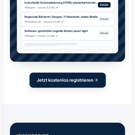
Industrielle Automatisierung (OEM), wiederkehrender Service
Details
Belgien · Umsatz 8,4 Mio. €
Regionale Bäckerei-Gruppe, 11 Standorte, starke Marke
Details
Niederlande · Umsatz 6,2 Mio. €
Software-gestützter Logistik-Broker, asset-light
Details
Belgien · Umsatz 12,1 Mio. €
Jetzt kostenlos registrieren