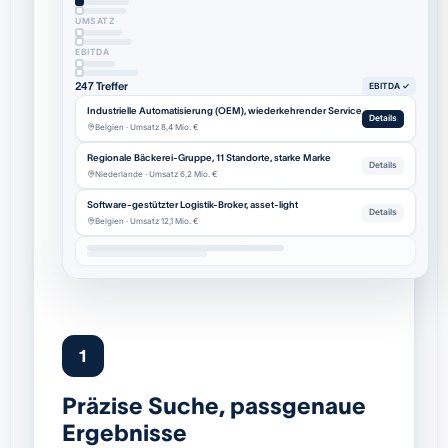
UMSATZ
EBITDA
247 Treffer
EBITDA ✓
Industrielle Automatisierung (OEM), wiederkehrender Service
Details
Belgien · Umsatz 8,4 Mio. €
Regionale Bäckerei-Gruppe, 11 Standorte, starke Marke
Details
Niederlande · Umsatz 6,2 Mio. €
Software-gestützter Logistik-Broker, asset-light
Details
Belgien · Umsatz 12,1 Mio. €
1
Präzise Suche, passgenaue
Ergebnisse