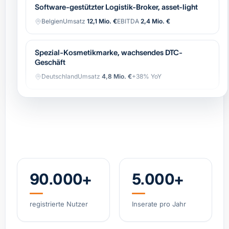
Belgien
Umsatz
12,1 Mio. €
EBITDA
2,4 Mio. €
Spezial-Kosmetikmarke, wachsendes DTC-
Geschäft
Deutschland
Umsatz
4,8 Mio. €
+38% YoY
Spezialist Hypoxie-Training (IHHT/CO₂-Systeme)
DACH
Umsatz
3,2 Mio. €
EBITDA
0,9 Mio. €
Industrielle Automatisierung (OEM),
wiederkehrender Service
Belgien
Umsatz
8,4 Mio. €
EBITDA
1,7 Mio. €
90.000+
5.000+
Regionale Bäckerei-Gruppe, 11 Standorte, starke
registrierte Nutzer
Inserate pro Jahr
Marke
Niederlande
Umsatz
6,2 Mio. €
EBITDA
0,8 Mio. €