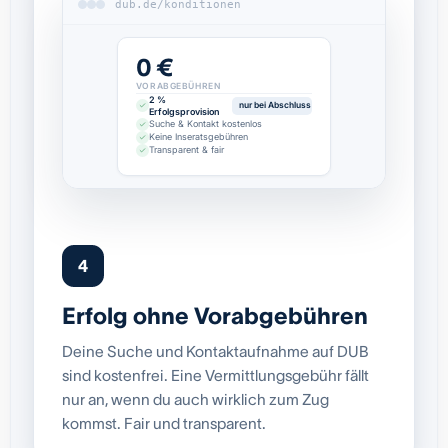
dub.de/konditionen
0 €
VORABGEBÜHREN
2 %
nur bei Abschluss
Erfolgsprovision
Suche & Kontakt kostenlos
Keine Inseratsgebühren
Transparent & fair
4
Erfolg ohne Vorabgebühren
Deine Suche und Kontaktaufnahme auf DUB
sind kostenfrei. Eine Vermittlungsgebühr fällt
nur an, wenn du auch wirklich zum Zug
kommst. Fair und transparent.