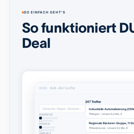
SO EINFACH GEHT'S
So funktioniert D
Deal
dub.de/suche
247 Treffer
Branche, Region, Stichwort…
Industrielle Automatisierung (OE
Belgien · Umsatz 8,4 Mio. €
BRANCHE
Regionale Bäckerei-Gruppe, 11 St
REGION
Niederlande · Umsatz 6,2 Mio. €
UMSATZ