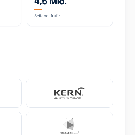
4,5 Mio.
arke, wachsendes DTC-Geschäft
Seitenaufrufe
4,8 Mio. €
+38% YoY
-Training (IHHT/CO₂-Systeme)
o. €
EBITDA
0,9 Mio. €