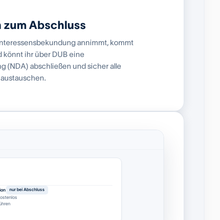
h zum Abschluss
e Interessensbekundung annimmt, kommt
 könnt ihr über DUB eine
 (NDA) abschließen und sicher alle
 austauschen.
ion
nur bei Abschluss
ostenlos
ühren