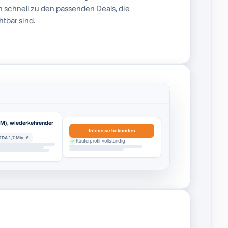
ch schnell zu den passenden Deals, die
tbar sind.
EM), wiederkehrender
Interesse bekunden
TDA 1,7 Mio. €
Käuferprofil vollständig