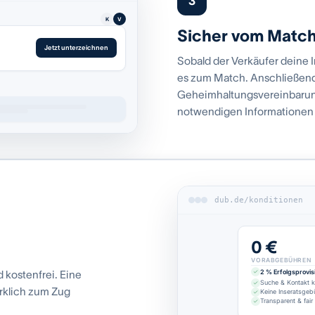
3
K
V
Sicher vom Matc
Jetzt unterzeichnen
Sobald der Verkäufer dein
es zum Match. Anschließend
Geheimhaltungsvereinbarung
notwendigen Informationen
dub.de/konditionen
0 €
VORABGEBÜHREN
2 % Erfolgsprovis
kostenfrei. Eine
Suche & Kontakt k
irklich zum Zug
Keine Inseratsgeb
Transparent & fair