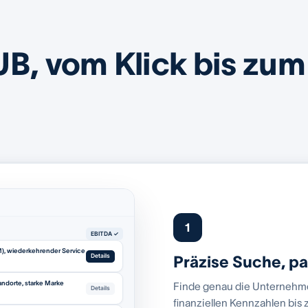
UB, vom Klick bis zum
1
EBITDA ✓
M), wiederkehrender Service
Details
Präzise Suche, p
andorte, starke Marke
Finde genau die Unternehmen
Details
finanziellen Kennzahlen bis 