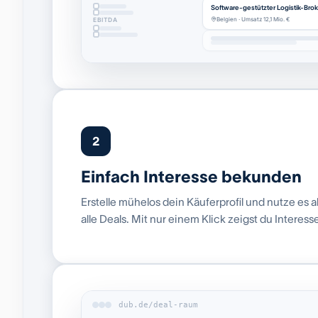
Software-gestützter Logistik-Broke
Belgien · Umsatz 12,1 Mio. €
EBITDA
2
Einfach Interesse bekunden
Erstelle mühelos dein Käuferprofil und nutze es al
alle Deals. Mit nur einem Klick zeigst du Interess
dub.de/deal-raum