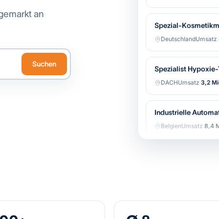
gemarkt an
Spezial-Kosmetikm
Deutschland
Umsatz
Spezialist Hypoxie
Suchen
DACH
Umsatz
3,2 Mi
Industrielle Automa
Belgien
Umsatz
8,4 M
Regionale Bäckerei-
Niederlande
Umsatz
Software-gestützter
Belgien
Umsatz
12,1 