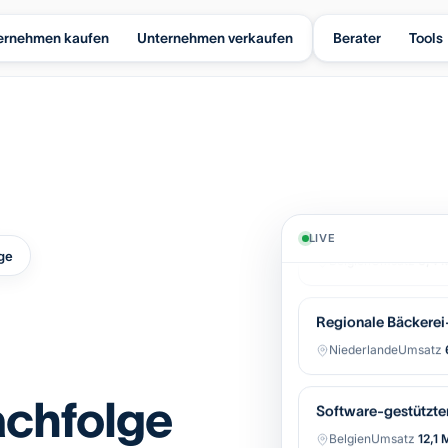
ernehmen kaufen
Unternehmen verkaufen
Berater
Tools
Industrielle Automa
LIVE
Belgien
Umsatz
8,4 M
ge
Regionale Bäckerei-
Niederlande
Umsatz
Software-gestützter
chfolge
Belgien
Umsatz
12,1 