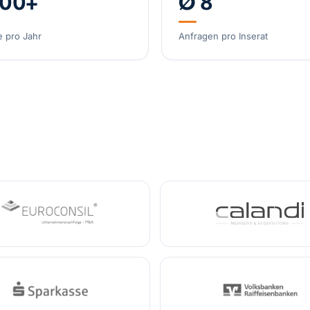
000+
Ø 8
Spezial-Kosmetikm
e pro Jahr
Anfragen pro Inserat
Deutschland
Umsatz
Spezialist Hypoxie
DACH
Umsatz
3,2 Mi