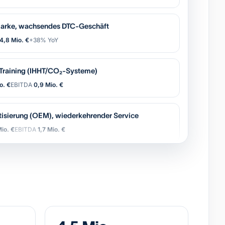
arke, wachsendes DTC-Geschäft
4,8 Mio. €
+38% YoY
-Training (IHHT/CO₂-Systeme)
o. €
EBITDA
0,9 Mio. €
tisierung (OEM), wiederkehrender Service
io. €
EBITDA
1,7 Mio. €
Gruppe, 11 Standorte, starke Marke
6,2 Mio. €
EBITDA
0,8 Mio. €
 Logistik-Broker, asset-light
Mio. €
EBITDA
2,4 Mio. €