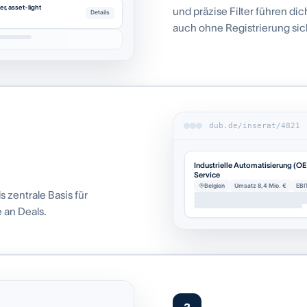
r, asset-light
und präzise Filter führen di
Details
auch ohne Registrierung sich
dub.de/inserat/4821
Industrielle Automatisierung (O
Service
Belgien
Umsatz 8,4 Mio. €
EBI
s zentrale Basis für
e an Deals.