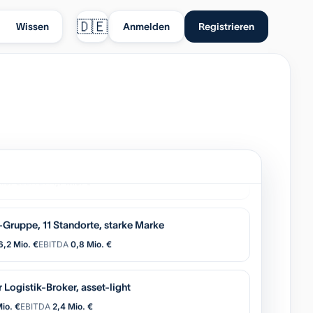
🇩🇪
Wissen
Anmelden
Registrieren
tisierung (OEM), wiederkehrender Service
io. €
EBITDA
1,7 Mio. €
Gruppe, 11 Standorte, starke Marke
6,2 Mio. €
EBITDA
0,8 Mio. €
 Logistik-Broker, asset-light
Mio. €
EBITDA
2,4 Mio. €