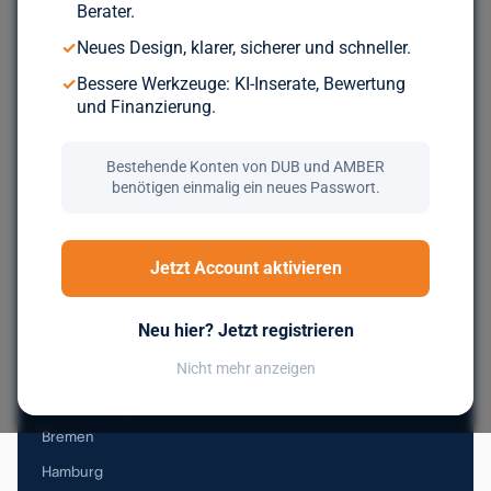
Berater.
Durchsuche über 5.000 geprüfte Unternehmen aus ganz
✓
Neues Design, klarer, sicherer und schneller.
Europa. Kostenlos, bis du wirklich zum Zug kommst.
✓
Bessere Werkzeuge: KI-Inserate, Bewertung
und Finanzierung.
Jetzt kostenlos registrieren
Bestehende Konten von DUB und AMBER
benötigen einmalig ein neues Passwort.
Nachfolge in Deutschland
Jetzt Account aktivieren
Baden-Württemberg
Neu hier? Jetzt registrieren
Bayern
Berlin
Nicht mehr anzeigen
Brandenburg
Bremen
Hamburg