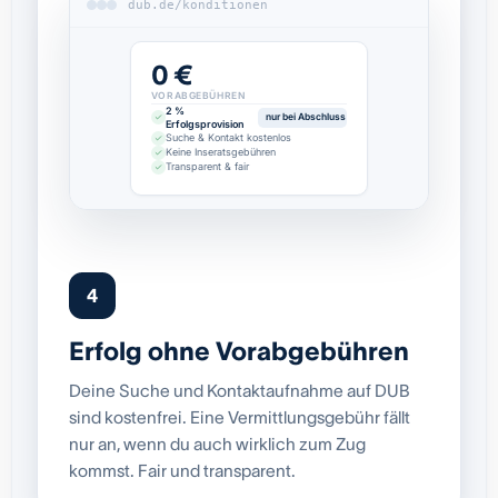
dub.de/konditionen
0 €
VORABGEBÜHREN
2 %
nur bei Abschluss
Erfolgsprovision
Suche & Kontakt kostenlos
Keine Inseratsgebühren
Transparent & fair
4
Erfolg ohne Vorabgebühren
Deine Suche und Kontaktaufnahme auf DUB
sind kostenfrei. Eine Vermittlungsgebühr fällt
nur an, wenn du auch wirklich zum Zug
kommst. Fair und transparent.