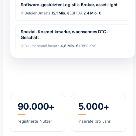
Belgien
Umsatz
12,1 Mio. €
EBITDA
2,4 Mio. €
Spezial-Kosmetikmarke, wachsendes DTC-
Geschäft
Deutschland
Umsatz
4,8 Mio. €
+38% YoY
Spezialist Hypoxie-Training (IHHT/CO₂-Systeme)
DACH
Umsatz
3,2 Mio. €
EBITDA
0,9 Mio. €
Industrielle Automatisierung (OEM),
wiederkehrender Service
Belgien
Umsatz
8,4 Mio. €
EBITDA
1,7 Mio. €
90.000+
5.000+
Regionale Bäckerei-Gruppe, 11 Standorte, starke
registrierte Nutzer
Inserate pro Jahr
Marke
Niederlande
Umsatz
6,2 Mio. €
EBITDA
0,8 Mio. €