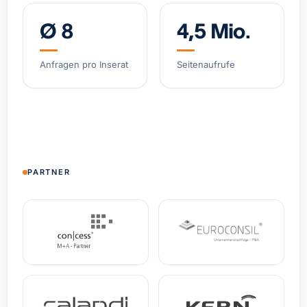
Ø 8
4,5 Mio.
Software-gestützter Logistik-Broker, asset-light
Belgien
Umsatz
12,1 Mio. €
EBITDA
2,4 Mio. €
Anfragen pro Inserat
Seitenaufrufe
Spezial-Kosmetikmarke, wachsendes DTC-
Geschäft
Deutschland
Umsatz
4,8 Mio. €
+38% YoY
Spezialist Hypoxie-Training (IHHT/CO₂-Systeme)
PARTNER
DACH
Umsatz
3,2 Mio. €
EBITDA
0,9 Mio. €