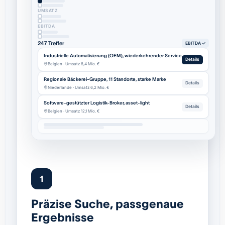
UMSATZ
EBITDA
247 Treffer
EBITDA ✓
Industrielle Automatisierung (OEM), wiederkehrender Service
Details
Belgien · Umsatz 8,4 Mio. €
Regionale Bäckerei-Gruppe, 11 Standorte, starke Marke
Details
Niederlande · Umsatz 6,2 Mio. €
Software-gestützter Logistik-Broker, asset-light
Details
Belgien · Umsatz 12,1 Mio. €
1
Präzise Suche, passgenaue
Ergebnisse