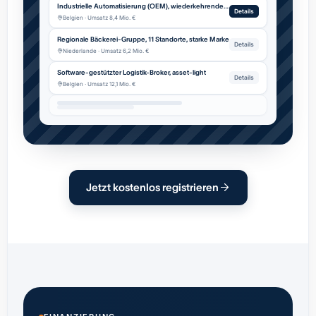
Industrielle Automatisierung (OEM), wiederkehrender Service
Details
Belgien · Umsatz 8,4 Mio. €
Regionale Bäckerei-Gruppe, 11 Standorte, starke Marke
Details
Niederlande · Umsatz 6,2 Mio. €
Software-gestützter Logistik-Broker, asset-light
Details
Belgien · Umsatz 12,1 Mio. €
Jetzt kostenlos registrieren