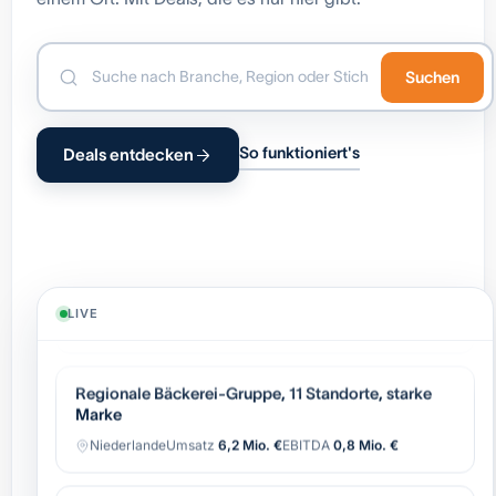
Suchen
So funktioniert's
Deals entdecken
Industrielle Automatisierung (OEM),
wiederkehrender Service
Belgien
Umsatz
8,4 Mio. €
EBITDA
1,7 Mio. €
LIVE
Regionale Bäckerei-Gruppe, 11 Standorte, starke
Marke
Niederlande
Umsatz
6,2 Mio. €
EBITDA
0,8 Mio. €
Software-gestützter Logistik-Broker, asset-light