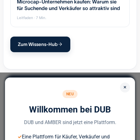
Microcap-Unternehmen kaufen: Warum sie
für Suchende und Verkäufer so attraktiv sind
Leitfaden · 7 Min.
Zum Wissens-Hub
×
NEU
Willkommen bei DUB
Europas führendes Portal für
Unternehmensnachfolge.
DUB und AMBER sind jetzt eine Plattform.
✓
Eine Plattform für Käufer, Verkäufer und
Bereit für deinen nächsten Deal?