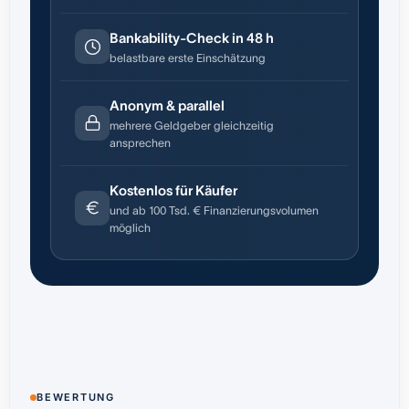
Bankability-Check in 48 h
belastbare erste Einschätzung
Anonym & parallel
mehrere Geldgeber gleichzeitig
ansprechen
Kostenlos für Käufer
und ab 100 Tsd. € Finanzierungsvolumen
möglich
BEWERTUNG