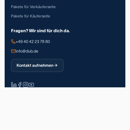
Pakete für Verkäuferseite
Pakete für Käuferseite
Fragen? Wir sind für dich da.
+49 40 42 23 78 80
info@dub.de
Kontakt aufnehmen
Über 90.000 registrierte Nutzer
DSGVO-konform
Made in Germany
Impressum
Datenschutz
Allgemeine Geschäftsbedingungen
© 2026 Deutsche Unternehmerbörse GmbH