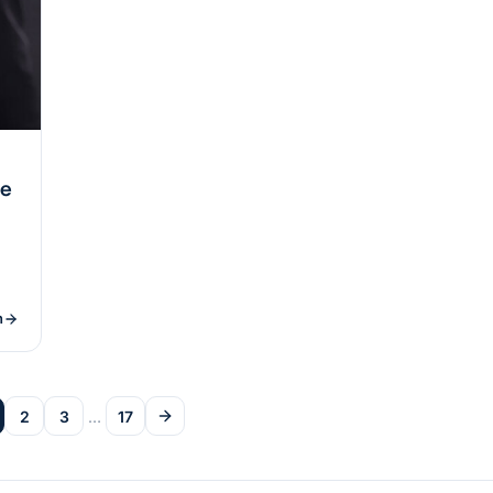
ge
n
2
3
…
17