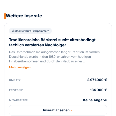
Weitere Inserate
Mecklenburg-Vorpommern
Traditionsreiche Bäckerei sucht altersbedingt
fachlich versierten Nachfolger
Das Unternehmen mit ausgewiesen langer Tradition im Norden
Deuschlands wurde in den 1980-er Jahren vom heutigen
Inhaberübernommen und durch den Neubau eines
Produktionsgebäudes für die Belieferung von B2B Kunden und
Mehr anzeigen
Wiederverkäufern ergänzt. Gleichzeitig wurden das
Produktsortiment erweitert und die Lieferlogistik optimiert. Die
2.971.000 €
Gesellschaft ist im klassischen Bäckerei- und Konditorei-Handwerk
UMSATZ
tätig. Das Bäckereisortiment umfasst frische Backwaren wie Brot,
Brötchen und Feingebäck. Im Konditoreisegment werden Kuchen
134.000 €
ERGEBNIS
und Torten hergestellt. Der Produktionsbetrieb verfügt über eine
moderne technische Ausstattung, in der Backwaren teilweise
Keine Angabe
MITARBEITER
automatisiert aber auch traditionell handwerklich hergestellt
werden. Die Produktions- und Logistikabläufe werden durch den
Inserat ansehen
Einsatz von IT-Systemen sowie neuester Anlagentechnik optimiert.