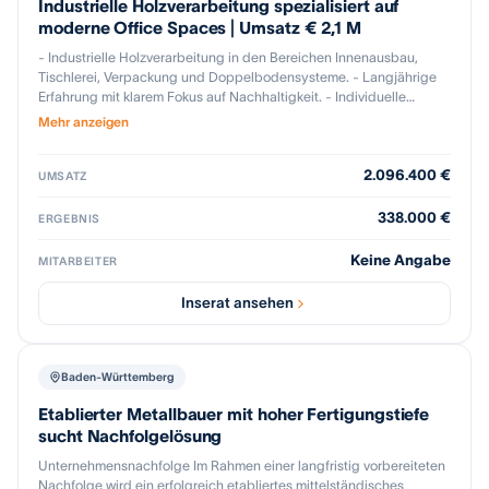
Produktion: Glasbearbeitung erfolgt in voll ausgestatteten
Industrielle Holzverarbeitung spezialisiert auf
Fertigungslinien (Schneid-, Wasch-, ESG- und VSG-Öfen).
moderne Office Spaces | Umsatz € 2,1 M
Produktionsworkflow ist softwaregestützt (DATEV, CAD/CAM-
- Industrielle Holzverarbeitung in den Bereichen Innenausbau,
Anbindungen).
Tischlerei, Verpackung und Doppelbodensysteme. - Langjährige
Erfahrung mit klarem Fokus auf Nachhaltigkeit. - Individuelle
Lösungen für Anforderungen der (meist wiederkehrenden) Kunden.
Mehr anzeigen
- Spezialisiert auf moderne Arbeitswelten wie Coworking Spaces
und Bürogestaltung. - Digitale Planungs- und Fertigungsprozesse,
2.096.400 €
etwa durch BIM und Industrie-4.0-Technologien, ermöglichen
UMSATZ
effiziente, kostensparende und skalierbare Einzelanfertigungen.
338.000 €
ERGEBNIS
Keine Angabe
MITARBEITER
Inserat ansehen
Baden-Württemberg
Etablierter Metallbauer mit hoher Fertigungstiefe
sucht Nachfolgelösung
Unternehmensnachfolge Im Rahmen einer langfristig vorbereiteten
Nachfolge wird ein erfolgreich etabliertes mittelständisches