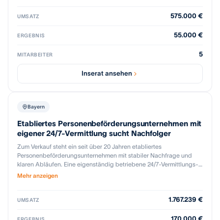
Händler, die ihr bestehendes Geschäft erweitern oder den Standort
575.000 €
strategisch nutzen möchten.
UMSATZ
55.000 €
ERGEBNIS
5
MITARBEITER
Inserat ansehen
Bayern
Etabliertes Personenbeförderungsunternehmen mit
eigener 24/7-Vermittlung sucht Nachfolger
Zum Verkauf steht ein seit über 20 Jahren etabliertes
Personenbeförderungsunternehmen mit stabiler Nachfrage und
klaren Abläufen. Eine eigenständig betriebene 24/7-Vermittlungs-
und Dispositionsorganisation (365 Tage/Jahr) betreut Privat- und
Mehr anzeigen
Geschäftskunden. Die Erlöse basieren auf einer ausgewogenen
Mischung aus spontanen Fahrten, Vorbestellungen und
1.767.239 €
wiederkehrenden Vertragsfahrten – für planbare, robuste
UMSATZ
Auslastung und geringe Abhängigkeit von einzelnen
Kundengruppen. Der gepflegte, kundenorientierte Fuhrpark ist auf
170.000 €
ERGEBNIS