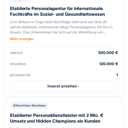
Etablierte Personalagentur für internationale
Fachkräfte im Sozial- und Gesundheitswesen
Zum Verkauf im Zuge einer Nachfolge steht eine seit über 20
Jahren etablierte, international tätige Personalagentur mit Sitz in
Bayern. Das Unternehmen hat sich auf die Vermittlung von
Fachkräften aus dem Sozial- und Gesundheitsbereich aus
Mehr anzeigen
Drittstaaten an deutsche Arbeitgeber spezialisiert – mit
Schwerpunkt auf reglementierten Berufen wie Pflegefachkräfte und
500.000 €
Pflegehilfskräfte, medizinische Assistenzkräfte oder
UMSATZ
Physiotherapeuten. Herzstück des Unternehmens ist ein
umfassendes, sorgfältig gepflegtes globales Netzwerk mit
120.000 €
ERGEBNIS
strategischen Anwerbepartnern und Talentquellen weltweit. Dieses
Netzwerk ermöglicht es, schnell und effizient auf globale
1
MITARBEITER
Personalbedürfnisse zu reagieren. Die Plattform ist skalierbar durch
bestehende Strukturen, Abläufe und Partnerschaften. Zu den
Inserat ansehen
weiteren Verkaufsargumenten gehören: • Nachhaltiger
Jahresertrag: &amp;gt; 100.000 EUR p.a. • EBIT-Marge ca. 35 % •
Jahrelange Erfahrung und Expertise in der internationalen
Fachkräftegewinnung • Globales Netzwerk gesicherter
Nordrhein-Westfalen
Anwerbepartner aus Drittstaaten • End-to-End-Prozess:
Rekrutierung, Sprachausbildung, Anerkennungsverfahren und
Etablierter Personaldienstleister mit 2 Mio. €
Visum aus einer Hand • Eingetragene Marken beim Deutschen
Umsatz und Hidden Champions als Kunden
Patent- und Markenamt und Domains • Bestehender Kundenstamm