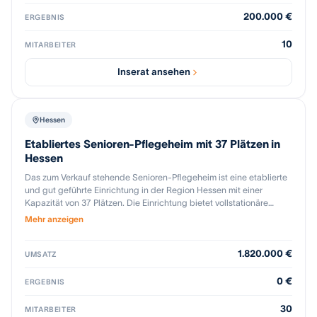
und eine gute Umsatzstabilität. Im Zuge einer Nachfolgeregelung
wird eine geeignete Übernehmerin oder ein geeigneter
200.000 €
ERGEBNIS
Übernehmer gesucht.
10
MITARBEITER
Inserat ansehen
Hessen
Etabliertes Senioren-Pflegeheim mit 37 Plätzen in
Hessen
Das zum Verkauf stehende Senioren-Pflegeheim ist eine etablierte
und gut geführte Einrichtung in der Region Hessen mit einer
Kapazität von 37 Plätzen. Die Einrichtung bietet vollstationäre
Pflege, Kurzzeitpflege sowie Zusatzleistungen nach § 43b SGB XI
Mehr anzeigen
an. Die Immobilie befindet sich im Privateigentum des Inhabers und
wird gemeinsam mit dem Pflegeheim-Betrieb veräußert. Das
1.820.000 €
Unternehmen verfügt über eine gut aufgestellte zweite
UMSATZ
Führungsebene, die auf Wunsch des Käufers im Unternehmen
verbleibt, so dass der Betrieb mit einem eingespielten
0 €
ERGEBNIS
Management fortgeführt werden kann. Die Kombination aus einem
positiven Ansehen und einer etablierten Betriebsstruktur macht
30
MITARBEITER