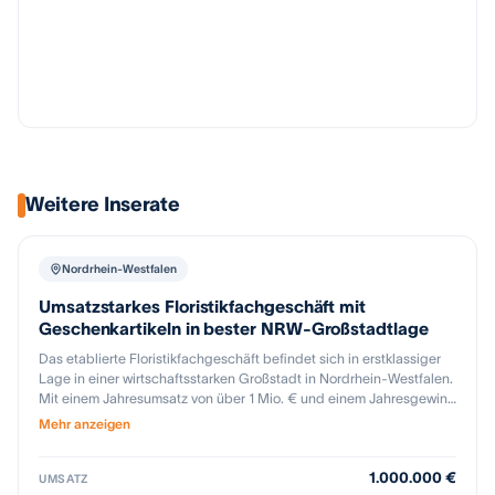
Weitere Inserate
Nordrhein-Westfalen
Umsatzstarkes Floristikfachgeschäft mit
Geschenkartikeln in bester NRW-Großstadtlage
Das etablierte Floristikfachgeschäft befindet sich in erstklassiger
Lage in einer wirtschaftsstarken Großstadt in Nordrhein-Westfalen.
Mit einem Jahresumsatz von über 1 Mio. € und einem Jahresgewinn
von mehr als 200.000 € verfügt das Unternehmen über eine solide
Mehr anzeigen
wirtschaftliche Basis. Ein hoher Anteil wiederkehrender
Firmenkunden sowie ein über Jahrzehnte gewachsener
1.000.000 €
Stammkundenkreis sorgen für nachhaltige Kundenbeziehungen
UMSATZ