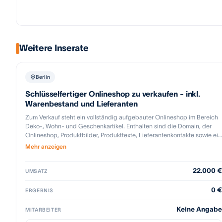
Weitere Inserate
Berlin
Schlüsselfertiger Onlineshop zu verkaufen - inkl.
Warenbestand und Lieferanten
Zum Verkauf steht ein vollständig aufgebauter Onlineshop im Bereich
Deko-, Wohn- und Geschenkartikel. Enthalten sind die Domain, der
Onlineshop, Produktbilder, Produkttexte, Lieferantenkontakte sowie ein
Warenbestand von ca. 1.500 neuen Produkten in rund 23
Mehr anzeigen
verschiedenen Artikelvarianten. Es handelt sich um dekorative
Geschenkartikel, Wohnaccessoire, saisonale Dekoration bzw.
22.000 €
Impulsprodukt. Die Produkte eignen sich ideal für den Verkauf über
UMSATZ
Shopify, Etsy, Amazon, Kaufland, OTTO, TikTok Shop, Instagram und
weitere Marktplätze. Der theoretische Verkaufswert des
0 €
ERGEBNIS
Warenbestands liegt bei ca. 30.000 €, der Einkaufspreis bei ca. 6.000
€. Zusätzlich ist Verpackungsmaterial vorhanden. Der Shop ist
Keine Angabe
MITARBEITER
schlüsselfertig vorbereitet und bietet weiteres Wachstumspotenzial