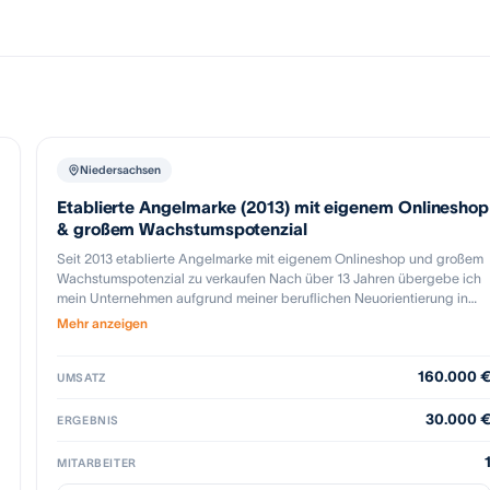
Niedersachsen
Etablierte Angelmarke (2013) mit eigenem Onlineshop
& großem Wachstumspotenzial
Seit 2013 etablierte Angelmarke mit eigenem Onlineshop und großem
Wachstumspotenzial zu verkaufen Nach über 13 Jahren übergebe ich
mein Unternehmen aufgrund meiner beruflichen Neuorientierung in
neue Hände. Zum Verkauf steht das komplette Unternehmen inklusive
Mehr anzeigen
Domain, professionellem JTL-Onlineshop, Warenbestand,
Kundenstamm, Newsletter, Facebook-, Instagram-, TikTok- und
160.000 
YouTube-Kanälen, Produktrezepturen, Verpackungsdesigns,
UMSATZ
Hersteller- und Lieferantenkontakten sowie einem VW Caddy Maxi
(Baujahr 2014) als Firmenfahrzeug. Das Unternehmen hat sich seit 2013
30.000 
ERGEBNIS
als feste Größe im Bereich hochwertiger Karpfenköder etabliert. Der
Käufer übernimmt ein sofort weiterführbares Unternehmen mit
MITARBEITER
eingespielten Abläufen und einer treuen Stammkundschaft. Ein großer