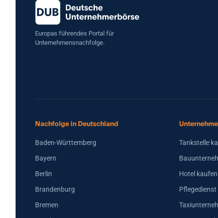
&amp;amp; Wellness Im Kaufpreis enthalten ist ein Warenbestand im
Wert von ca. 15.000 € bis 20.000 € Der Shop kann kurzfristig
übernommen werden.
Europas führendes Portal für
Unternehmensnachfolge.
Nachfolge in Deutschland
Unternehme
Baden-Württemberg
Tankstelle k
Bayern
Bauunterneh
Berlin
Hotel kaufen
Brandenburg
Pflegedienst
Bremen
Taxiunterne