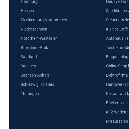
Hamburg
Hausverwalt
Hessen
Speditionen 
Mecklenburg-Vorpommern
Steuerkanzle
Niedersachsen
Kleines Café
Nordrhein-Westfalen
Autohaus ka
Rheinland-Pfalz
Tischlerei od
Saarland
Biogasanlag
Sachsen
Online Shop 
Sachsen-Anhalt
Elektrofirma
Schleswig Holstein
Handwerksbe
Thüringen
Restaurant k
Bäckereien z
KFZ Werkstat
Friseursalon