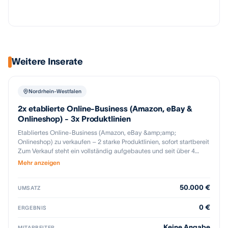
Weitere Inserate
Nordrhein-Westfalen
2x etablierte Online-Business (Amazon, eBay &
Onlineshop) - 3x Produktlinien
Etabliertes Online-Business (Amazon, eBay &amp;amp;
Onlineshop) zu verkaufen – 2 starke Produktlinien, sofort startbereit
Zum Verkauf steht ein vollständig aufgebautes und seit über 4
Jahren erfolgreich betriebenes Online-Business mit drei
Mehr anzeigen
strategisch abgestimmten Produktgruppen. Das Geschäftsmodell
wurde bewusst breit aufgestellt, um saisonale Schwankungen
50.000 €
auszugleichen und stabile Umsätze zu sichern. Highlights: - Seit 4
UMSATZ
Jahren etablierte Accounts mit sehr guten Bewertungen -
Hochwertige Listings, Content &amp;amp; fertiger Markenauftritt -
0 €
ERGEBNIS
Verkauf über Amazon, eBay und eigenen Onlineshop -
Eingetragene Marke inklusive aller Rechte - Komplettes Business
Keine Angabe
MITARBEITER