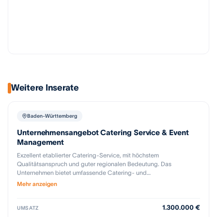
Weitere Inserate
Baden-Württemberg
Unternehmensangebot Catering Service & Event
Management
Exzellent etablierter Catering-Service, mit höchstem
Qualitätsanspruch und guter regionalen Bedeutung. Das
Unternehmen bietet umfassende Catering- und
Eventdienstleistungen aus einer Hand und betreut insbesondere
Mehr anzeigen
Firmenveranstaltungen, Messen, Sportevents mit VIP-Betreuung
sowie hochwertige private Feiern. Ein wesentliches Merkmal des
1.300.000 €
Geschäftsmodells ist die Kombination aus eigener Produktion,
UMSATZ
eigener Logistik sowie einem flexiblen Personaleinsatz, wodurch