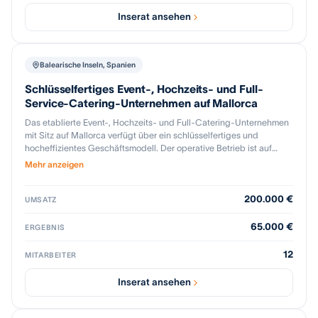
Inserat ansehen
Balearische Inseln, Spanien
Schlüsselfertiges Event-, Hochzeits- und Full-
Service-Catering-Unternehmen auf Mallorca
Das etablierte Event-, Hochzeits- und Full-Catering-Unternehmen
mit Sitz auf Mallorca verfügt über ein schlüsselfertiges und
hocheffizientes Geschäftsmodell. Der operative Betrieb ist auf
durchschnittlich zwei bis drei Tage pro Woche ausgelegt und wird
Mehr anzeigen
durch eine umfassende Ausstattung unterstützt, darunter
Transporter und Food Trucks, eine Premium-Flotte, Catering-
200.000 €
Equipment, Stromgeneratoren sowie eine eigene FoodTech-Suite
UMSATZ
mit vier Apps. Zusätzlich kann das Unternehmen auf einen Pool von
rund 130 Mitarbeitenden und bereits aufgebaute Social-Media-
65.000 €
ERGEBNIS
Aktivitäten zurückgreifen.
12
MITARBEITER
Inserat ansehen