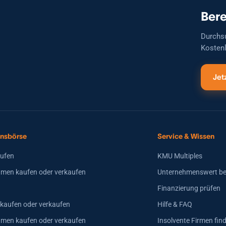
Bauzubehör, Spezialgeräte) KPI - Umsatz 2026E 2.200 kEUR -
Bere
aEBITDA: 550 kEUR; Marge 25%+ - 1.500m² Lager &amp;amp;
Produktion in Bayern - Breit diversifiziert (50% EU, 30% DACH); kein
Durchs
Kunde &amp;gt;5% Umsatz
Kostenl
Jet
nsbörse
Service & Wissen
aufen
KMU Multiples
men kaufen oder verkaufen
Unternehmenswert b
Finanzierung prüfen
 kaufen oder verkaufen
Hilfe & FAQ
hmen kaufen oder verkaufen
Insolvente Firmen fin