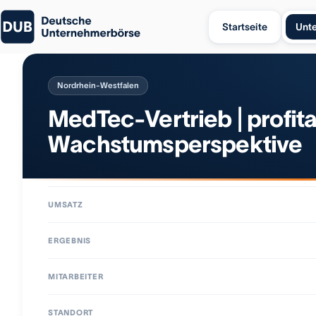
Startseite
Unt
Nordrhein-Westfalen
MedTec-Vertrieb | profit
Wachstumsperspektive
UMSATZ
ERGEBNIS
MITARBEITER
STANDORT