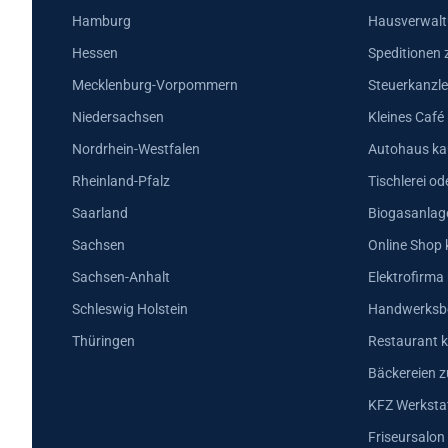
Hamburg
Hausverwalt
Hessen
Speditionen 
Mecklenburg-Vorpommern
Steuerkanzle
Niedersachsen
Kleines Café
Nordrhein-Westfalen
Autohaus ka
Rheinland-Pfalz
Tischlerei od
Saarland
Biogasanlag
Sachsen
Online Shop 
Sachsen-Anhalt
Elektrofirma
Schleswig Holstein
Handwerksbe
Thüringen
Restaurant k
Bäckereien z
KFZ Werkstat
Friseursalon