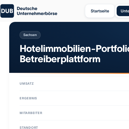
Startseite
Unt
Sachsen
Hotelimmobilien-Portfolio
Betreiberplattform
UMSATZ
ERGEBNIS
MITARBEITER
STANDORT