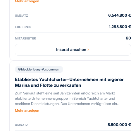
Mehr anzeigen
Wanderwegen mit moderner Infrastruktur und integrierten
Mitarbeiterunterkünften. - Ski-in/Ski-out u. Neubau einer Skiliftanlage
6.544.800 €
in der Region. - Betriebliche Größe ~60 MA, effizientes
UMSATZ
Ressourcenmanagement und stetige Kostenoptimierung.
1.298.800 €
ERGEBNIS
60
MITARBEITER
Inserat ansehen
Mecklenburg-Vorpommern
Etabliertes Yachtcharter-Unternehmen mit eigener
Marina und Flotte zu verkaufen
Zum Verkauf steht eine seit Jahrzehnten erfolgreich am Markt
etablierte Unternehmensgruppe im Bereich Yachtcharter und
maritimer Dienstleistungen. Das Unternehmen verfügt über ein
umfassendes Leistungsportfolio entlang der gesamten
Mehr anzeigen
Wertschöpfungskette und umfasst neben der Vermietung von Yachten,
Sport- und Hausbooten auch ergänzende Angebote wie
8.500.000 €
Ferienimmobilien, Skippertrainings sowie den Betrieb einer eigenen
UMSATZ
Marina inklusive Werkstatt und Winterlager. Die Gruppe blickt auf eine