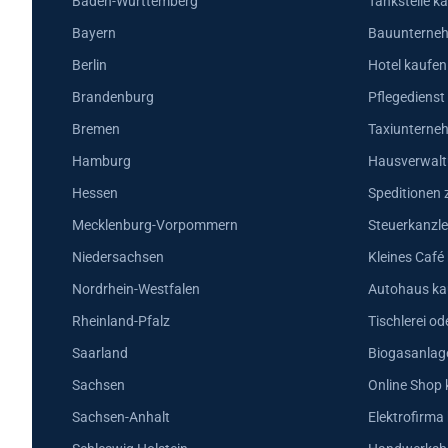
Baden-Württemberg
Tankstelle k
Bayern
Bauunterneh
Berlin
Hotel kaufen
Brandenburg
Pflegedienst
Bremen
Taxiunterne
Hamburg
Hausverwalt
Hessen
Speditionen 
Mecklenburg-Vorpommern
Steuerkanzle
Niedersachsen
Kleines Café
Nordrhein-Westfalen
Autohaus ka
Rheinland-Pfalz
Tischlerei od
Saarland
Biogasanlag
Sachsen
Online Shop 
Sachsen-Anhalt
Elektrofirma