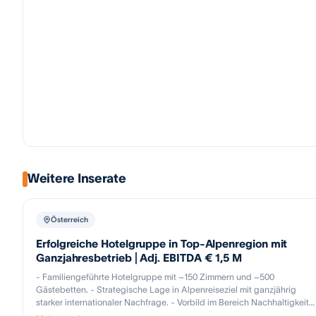
Weitere Inserate
Österreich
Erfolgreiche Hotelgruppe in Top-Alpenregion mit
Ganzjahresbetrieb | Adj. EBITDA € 1,5 M
- Familiengeführte Hotelgruppe mit ~150 Zimmern und ~500
Gästebetten. - Strategische Lage in Alpenreiseziel mit ganzjährig
starker internationaler Nachfrage. - Vorbild im Bereich Nachhaltigkeit
mit österreichischen und EU-Umweltzeichen. - Drekter Zugang zu