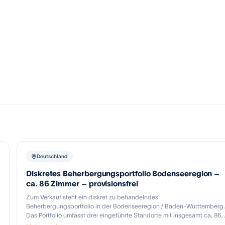
Deutschland
Diskretes Beherbergungsportfolio Bodenseeregion –
ca. 86 Zimmer – provisionsfrei
Zum Verkauf steht ein diskret zu behandelndes
Beherbergungsportfolio in der Bodenseeregion / Baden-Württemberg.
Das Portfolio umfasst drei eingeführte Standorte mit insgesamt ca. 86
bestehenden Hotelzimmern. Zusätzlich besteht mittelfristiges