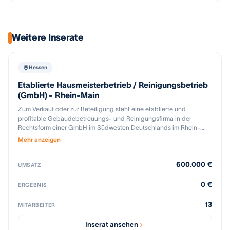
Weitere Inserate
Hessen
Etablierte Hausmeisterbetrieb / Reinigungsbetrieb
(GmbH) - Rhein-Main
Zum Verkauf oder zur Beteiligung steht eine etablierte und
profitable Gebäudebetreuungs- und Reinigungsfirma in der
Rechtsform einer GmbH im Südwesten Deutschlands im Rhein-
Main-Gebiet. Das Unternehmen ist seit mehreren Jahren
Mehr anzeigen
erfolgreich am Markt tätig und betreut überwiegend
Hausverwaltungen und Wohnungseigentümergemeinschaften mit
600.000 €
regelmäßig wiederkehrenden Umsätzen. Das Leistungsspektrum
UMSATZ
umfasst Gebäudereinigung, Hausmeisterservice und Winterdienst.
Der jährliche Umsatz liegt bei rund 500.000 bis 600.000 Euro. Die
0 €
ERGEBNIS
Ertragslage kann auf Anfrage dargestellt werden. Der Betrieb
verfügt über einen stabilen Bestandskundenstamm, laufende
13
MITARBEITER
Verträge und eine eingespielte Mitarbeiterstruktur. Teile der
Prozesse sind bereits digitalisiert, bieten jedoch weiteres
Inserat ansehen
Optimierungspotenzial. Die Stärken des Unternehmens liegen in