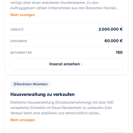
verfügt über einen etablierten Kundenstamm. Zu den
Auftraggebern zählen Unternehmen aus den Bereichen Handel
und Industrie sowie Kommunen. Die Kundenbasis umfasst
Mehr anzeigen
unterschiedliche Anwendungsbereiche der professionellen
Gebäudereinigung und bildet eine solide Grundlage für die
2.000.000 €
Geschäftstätigkeit.
UMSATZ
60.000 €
ERGEBNIS
150
MITARBEITER
Inserat ansehen
Nordrhein-Westfalen
Hausverwaltung zu verkaufen
Etablierte Hausverwaltung (Einzelunternehmung) mit über 500
verwalteten Einheiten im Raum Niederrhein zu verkaufen Zum
Verkauf steht eine etablierte und wirtschaftlich solide
Hausverwaltung mit einem langfristig aufgebauten
Mehr anzeigen
Verwaltungsbestand im Raum Niederrhein. Das Unternehmen
betreut aktuell einen Bestand von über 500 Wohn- und