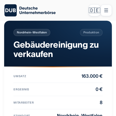
🇩🇪
Nordrhein-Westfalen
Produktion
Gebäudereinigung zu
verkaufen
163.000 €
UMSATZ
0 €
ERGEBNIS
8
MITARBEITER
Nordrhein-Westfalen
STANDORT