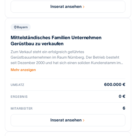
Inserat ansehen
Bayern
Mittelständisches Familien Unternehmen
Gerüstbau zu verkaufen
Zum Verkauf steht ein erfolgreich geführtes
Gerüstbauunternehmen im Raum Nürnberg. Der Betrieb besteht
seit Dezember 2000 und hat sich einen soliden Kundenstamm im
gewerblichen sowie privaten Bereich aufgebaut. Der Verkauf
Mehr anzeigen
erfolgt aus persönlichen Gründen. Eckdaten: • Branche: Gerüstbau
• Standort: Raum Nürnberg • Jahresumsatz: ca. 600.000 € netto •
600.000 €
Bestehende Kundenbeziehungen und laufende Aufträge
UMSATZ
Besonderheiten: • Eingespielte Abläufe und erfahrenes Team •
Gute regionale Marktposition • Solide Auftragslage mit weiterem
0 €
ERGEBNIS
Wachstumspotenzial Eine strukturierte Einarbeitung sowie
Unterstützung bei der Übergabe sind auf Wunsch möglich, um
6
MITARBEITER
einen reibungslosen Übergang sicherzustellen. Kaufpreis:
Verhandlungsbasis (VB) Bei ernsthaftem Interesse freuen wir uns
Inserat ansehen
über Ihre Kontaktaufnahme. Diskretion wird selbstverständlich
zugesichert Firma mit ca. 15.000 m² Gerüst Hauptsächlich Layher
Blitz 70 Layher Allround Layher AGS 1.000 m² 2 Lkw's Pritsche bis