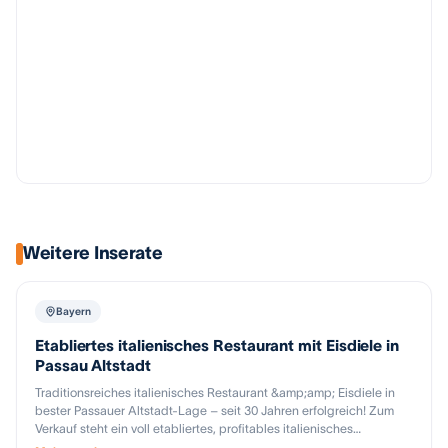
Weitere Inserate
Bayern
Etabliertes italienisches Restaurant mit Eisdiele in
Passau Altstadt
Traditionsreiches italienisches Restaurant &amp;amp; Eisdiele in
bester Passauer Altstadt-Lage – seit 30 Jahren erfolgreich! Zum
Verkauf steht ein voll etabliertes, profitables italienisches
Restaurant mit integrierter Eisdiele in der historischen Altstadt von