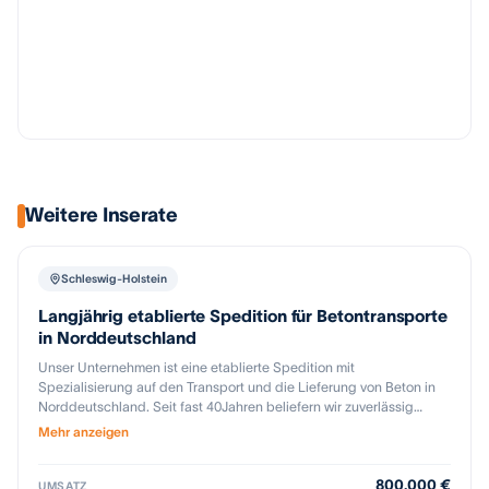
Weitere Inserate
Schleswig-Holstein
Langjährig etablierte Spedition für Betontransporte
in Norddeutschland
Unser Unternehmen ist eine etablierte Spedition mit
Spezialisierung auf den Transport und die Lieferung von Beton in
Norddeutschland. Seit fast 40Jahren beliefern wir zuverlässig
Bauunternehmen, öffentliche Auftraggeber und private Kunden
Mehr anzeigen
und haben uns einen exzellenten Ruf für Termintreue und Qualität
erarbeitet, dies erfolgt über Frachtverträge mit namenhaften
800.000 €
Betonherstellern. Wir verfügen über einen modernen Fuhrpark ( 8
UMSATZ