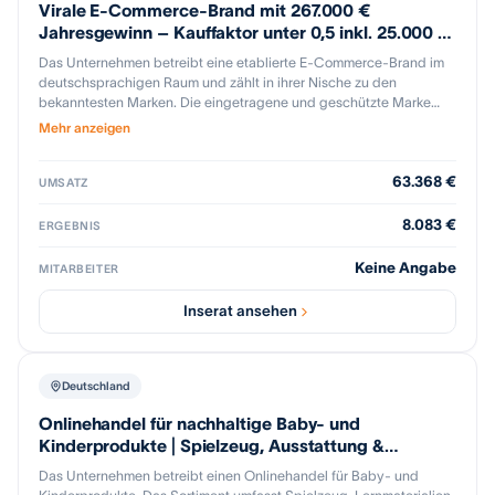
Virale E-Commerce-Brand mit 267.000 €
Jahresgewinn – Kauffaktor unter 0,5 inkl. 25.000 €
Warenbestand
Das Unternehmen betreibt eine etablierte E-Commerce-Brand im
deutschsprachigen Raum und zählt in ihrer Nische zu den
bekanntesten Marken. Die eingetragene und geschützte Marke
verfügt über eine engagierte Community und eine hohe organische
Mehr anzeigen
Reichweite; bereits die ersten rund 300.000 € Umsatz wurden
nahezu vollständig ohne Werbebudget erzielt. Der Vertrieb erfolgt
63.368 €
überwiegend über den eigenen Onlineshop (ca. 90 %) sowie
UMSATZ
ergänzend über Amazon (ca. 10 %), wobei die Bestellungen auch
ohne aktive Betreuung kontinuierlich weiterlaufen. Bei einem
8.083 €
ERGEBNIS
Jahresgewinn von rund 267.000 € und einem enthaltenen
Warenbestand von ca. 25.000 € bietet das Unternehmen einen
Keine Angabe
MITARBEITER
attraktiven Kauffaktor von unter 0,5; der Verkauf erfolgt aus
strategischen Gründen, da sich der Inhaber neuen Projekten
Inserat ansehen
widmen möchte.
Deutschland
Onlinehandel für nachhaltige Baby- und
Kinderprodukte | Spielzeug, Ausstattung &
Geschenkideen
Das Unternehmen betreibt einen Onlinehandel für Baby- und