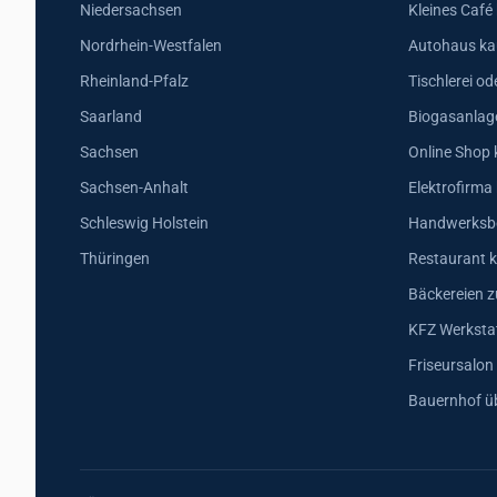
Niedersachsen
Kleines Café
Nordrhein-Westfalen
Autohaus ka
Rheinland-Pfalz
Tischlerei od
Saarland
Biogasanlag
Sachsen
Online Shop 
Sachsen-Anhalt
Elektrofirma
Schleswig Holstein
Handwerksbe
Thüringen
Restaurant k
Bäckereien z
KFZ Werkstat
Friseursalon
Bauernhof ü