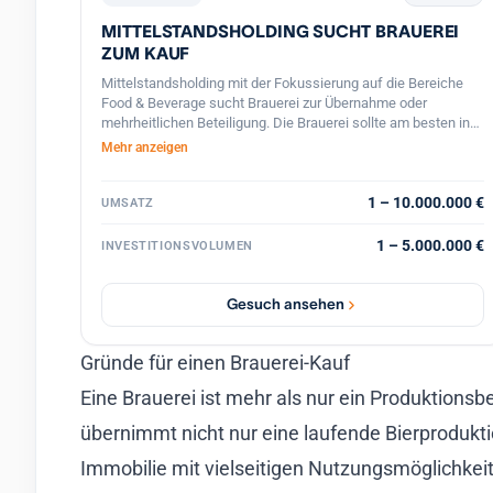
MITTELSTANDSHOLDING SUCHT BRAUEREI
ZUM KAUF
Mittelstandsholding mit der Fokussierung auf die Bereiche
Food & Beverage sucht Brauerei zur Übernahme oder
mehrheitlichen Beteiligung. Die Brauerei sollte am besten in
Bayern, Thüringen, Baden -Württemberg oder Österreich sein.
Mehr anzeigen
Wir verfügen über die nötigen liquiden Mittel für den Kauf
einer Brauerei und die zukünftige Fortführung und Erweiterung
des bestehenden Geschäftsbetriebes. Brauereien mit
1 – 10.000.000 €
UMSATZ
geringem Umsatz bzw. in einer schwierigen wirtschaftlichen
Lage kommen ebenfalls in Betracht. Wir freuen uns auf Ihre
1 – 5.000.000 €
INVESTITIONSVOLUMEN
Nachricht.
Gesuch ansehen
Gründe für einen Brauerei-Kauf
Eine Brauerei ist mehr als nur ein Produktionsb
übernimmt nicht nur eine laufende Bierprodukt
Immobilie mit vielseitigen Nutzungsmöglichkei