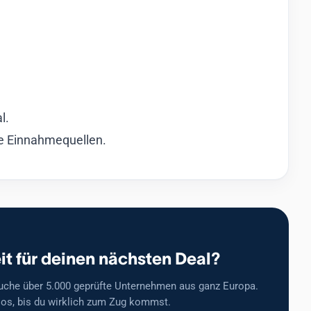
l.
he Einnahmequellen.
it für deinen nächsten Deal?
uche über 5.000 geprüfte Unternehmen aus ganz Europa.
os, bis du wirklich zum Zug kommst.