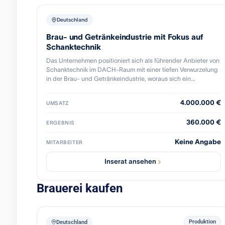
Deutschland
Brau- und Getränkeindustrie mit Fokus auf
Schanktechnik
Das Unternehmen positioniert sich als führender Anbieter von
Schanktechnik im DACH-Raum mit einer tiefen Verwurzelung
in der Brau- und Getränkeindustrie, woraus sich ein
exzellenter Ruf und ein umfangreiches Branchennetzwerk
ableiten. Der Standort zeichnet sich durch ideale logistische
4.000.000 €
UMSATZ
Voraussetzungen aus, welche das profitable und hochflexible
Geschäftsmodell mit durchdachter Diversifizierung ergänzen.
360.000 €
ERGEBNIS
Die breite Kundenbasis des Unternehmens und seine
signifikanten Cross-Selling-Möglichkeiten, gepaart mit dem
Keine Angabe
noch ungenutzten Wachstumspotenzial aufgrund bis dato
MITARBEITER
nicht aktiv betriebenen Vertriebs, sprechen für ein
Unternehmen mit starken Aussichten auf Expansion.
Inserat ansehen
Brauerei kaufen
Produktion
Deutschland