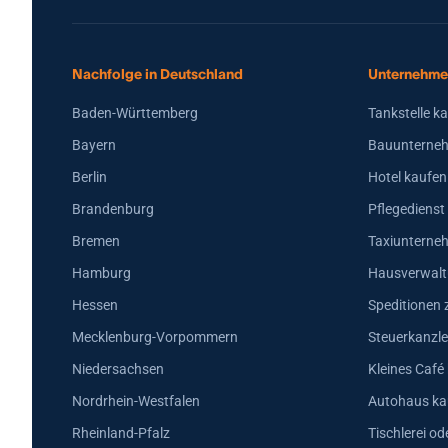
Nachfolge in Deutschland
Unternehme
Baden-Württemberg
Tankstelle k
Bayern
Bauunterneh
Berlin
Hotel kaufen
Brandenburg
Pflegedienst
Bremen
Taxiunterne
Hamburg
Hausverwalt
Hessen
Speditionen 
Mecklenburg-Vorpommern
Steuerkanzle
Niedersachsen
Kleines Café
Nordrhein-Westfalen
Autohaus ka
Rheinland-Pfalz
Tischlerei od