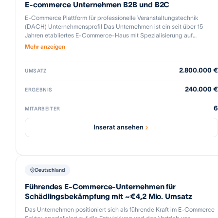
E-commerce Unternehmen B2B und B2C
E-Commerce Plattform für professionelle Veranstaltungstechnik
(DACH) Unternehmensprofil Das Unternehmen ist ein seit über 15
Jahren etabliertes E-Commerce-Haus mit Spezialisierung auf
professionelle Veranstaltungstechnik im deutschsprachigen Raum. Mit
Mehr anzeigen
einem gewachsenen Netzwerk aus Kunden und Lieferanten, exklusiven
Distributionsrechten sowie einem hybriden Vertriebsmodell
2.800.000 €
(Projektgeschäft + Webshop) hat sich das Unternehmen als
UMSATZ
verlässlicher Anbieter im professionellen Marktsegment positioniert.
Der Fokus liegt auf skalierbarem Online-Handel kombiniert mit
240.000 €
ERGEBNIS
langfristigen Herstellerpartnerschaften. Das Unternehmen agiert als: •
Fachhändler für professionelle Licht-, Ton- und Eventtechnik •
6
MITARBEITER
Exklusiv-Distributor ausgewählter Marken in DE &amp;amp; AT •
Projektpartner für B2B-Kunden, Kommunen und öffentliche
Inserat ansehen
Auftraggeber • Webshop-Anbieter für B2C- und B2B-Kunden
Deutschland
Führendes E-Commerce-Unternehmen für
Schädlingsbekämpfung mit ~€4,2 Mio. Umsatz
Das Unternehmen positioniert sich als führende Kraft im E-Commerce