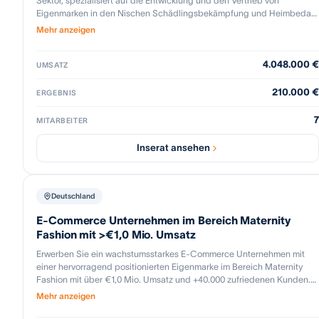
Sektor, spezialisiert auf die Entwicklung und den Vertrieb von
Eigenmarken in den Nischen Schädlingsbekämpfung und Heimbedarf.
Mit einer starken Präsenz auf der Amazon-Plattform durch das
Mehr anzeigen
Fulfillment by Amazon (FBA)-Modell und einen erst kürzlich
implementierten eigenen Online-Shop, demonstriert das Unternehmen
4.048.000 €
ein beeindruckendes Wachstum und Umsatzstärke. Neben seiner
UMSATZ
innovativen Produktpalette zeichnet sich das Unternehmen durch eine
strategische Marktpräsenz und solide Kundenbindung aus.
210.000 €
ERGEBNIS
7
MITARBEITER
Inserat ansehen
Deutschland
E-Commerce Unternehmen im Bereich Maternity
Fashion mit >€1,0 Mio. Umsatz
Erwerben Sie ein wachstumsstarkes E-Commerce Unternehmen mit
einer hervorragend positionierten Eigenmarke im Bereich Maternity
Fashion mit über €1,0 Mio. Umsatz und +40.000 zufriedenen Kunden.
Das Unternehmen vertreibt ein fokussiertes Portfolio aus aktuell 12
Mehr anzeigen
Produkten in den Kategorien Schwangerschaftsmode, Stillbekleidung,
Komfortbasics und Accessoires. Der Vertrieb erfolgt primär über den