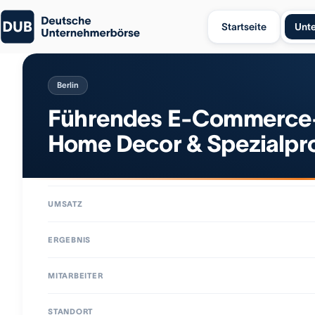
Startseite
Unt
Berlin
Führendes E-Commerce-
Home Decor & Spezialpr
UMSATZ
ERGEBNIS
MITARBEITER
STANDORT