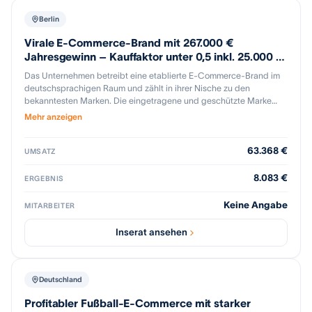
Berlin
Virale E-Commerce-Brand mit 267.000 €
Jahresgewinn – Kauffaktor unter 0,5 inkl. 25.000 €
Warenbestand
Das Unternehmen betreibt eine etablierte E-Commerce-Brand im
deutschsprachigen Raum und zählt in ihrer Nische zu den
bekanntesten Marken. Die eingetragene und geschützte Marke
verfügt über eine engagierte Community und eine hohe organische
Mehr anzeigen
Reichweite; bereits die ersten rund 300.000 € Umsatz wurden
nahezu vollständig ohne Werbebudget erzielt. Der Vertrieb erfolgt
63.368 €
überwiegend über den eigenen Onlineshop (ca. 90 %) sowie
UMSATZ
ergänzend über Amazon (ca. 10 %), wobei die Bestellungen auch
ohne aktive Betreuung kontinuierlich weiterlaufen. Bei einem
8.083 €
ERGEBNIS
Jahresgewinn von rund 267.000 € und einem enthaltenen
Warenbestand von ca. 25.000 € bietet das Unternehmen einen
Keine Angabe
MITARBEITER
attraktiven Kauffaktor von unter 0,5; der Verkauf erfolgt aus
strategischen Gründen, da sich der Inhaber neuen Projekten
Inserat ansehen
widmen möchte.
Deutschland
Profitabler Fußball-E-Commerce mit starker