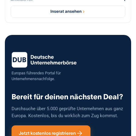
automatisiert sind. Der laufende Arbeitsaufwand liegt aktuell bei
etwa 5–10 Stunden pro Woche. Zum Unternehmen gehören unter
Inserat ansehen
anderem der Onlineshop, der Amazon-Vertriebskanal mit
etablierten Produktlistings und Bewertungen, bestehende
Lieferantenstrukturen sowie ein Warenbestand im Einkaufspreis von
rund 34.000 €. Zusätzlich befinden sich weitere Produktvarianten in
Vorbereitung. Besonders großes Wachstumspotenzial besteht im
weiteren Ausbau des Amazon-Geschäfts, der Internationalisierung
über Amazon EU FBA sowie der Erweiterung des Produktportfolios
im Bereich veganer Nahrungsergänzungsmittel. Das Unternehmen
wird verkauft, da sich die aktuellen Eigentümer künftig stärker auf
andere E-Commerce-Projekte konzentrieren möchten.
Europas führendes Portal für
Unternehmensnachfolge.
Bereit für deinen nächsten Deal?
Durchsuche über 5.000 geprüfte Unternehmen aus ganz
Europa. Kostenlos, bis du wirklich zum Zug kommst.
Jetzt kostenlos registrieren