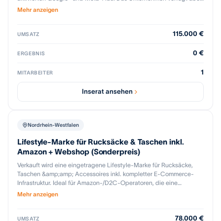
internationale Fanszenen Wachstumspotenzial Der aktuelle Betrieb
einen Waren- und Maschinenbestand mit einem Verkaufspotenzial
wurde bewusst schlank gehalten und bislang ohne bezahlte
Mehr anzeigen
von über 41.000 EUR und ist ohne Verbindlichkeiten sowie ohne
Werbung aufgebaut.
Personal schlüsselfertig übernehmbar. Nach einem Peak-Umsatz
115.000 €
von 401.000 EUR im Jahr 2022 wurde der Geschäftsbetrieb
UMSATZ
aufgrund einer bewussten Fokusreduktion der Inhaberin
zurückgefahren; der Online-Shop ist weiterhin aktiv. Unterlagen
0 €
ERGEBNIS
werden nach Unterzeichnung einer Vertraulichkeitsvereinbarung
bereitgestellt.
1
MITARBEITER
Inserat ansehen
Nordrhein-Westfalen
Lifestyle-Marke für Rucksäcke & Taschen inkl.
Amazon + Webshop (Sonderpreis)
Verkauft wird eine eingetragene Lifestyle-Marke für Rucksäcke,
Taschen &amp;amp; Accessoires inkl. kompletter E-Commerce-
Infrastruktur. Ideal für Amazon-/D2C-Operatoren, die eine
bestehende Brand reaktivieren möchten. Im Paket enthalten: •
Mehr anzeigen
Eingetragene Marke (mehrere Nizza-Klassen) inkl. aller
Nutzungs-/Designrechte • Amazon Seller Setup (8 Jahre Historie,
78.000 €
keine Strikes), bestehende Listings/ASINs, Brand Store,
UMSATZ