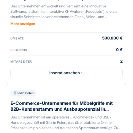
Das Unternehmen entwickelt und vertreibt eine innovative
Softwareplattform für interaktive KI-Avatare („Facebots“), die als
visuelle Schnittstelle vor bestehenden Chat-, Voice- und
Buchungssystemen eingesetzt werden. Ziel ist es, digitale
Mehr anzeigen
Kommunikation menschlicher, verständlicher und
konversionsstärker zu gestalten – insbesondere für nicht-
500.000 €
technikaffine Zielgruppen. Die Technologie ist backend-
UMSATZ
agnostisch und schnittstellenoffen und lässt sich flexibel in
bestehende Systemlandschaften integrieren. Der Fokus liegt auf
0 €
ERGEBNIS
B2B-Anwendungen in Vertrieb, Kundenservice und Beratung, u. a.
in den Bereichen Handwerk, Industrie, Dienstleistungen und
2
MITARBEITER
Bildung. Die Lösung wird sowohl direkt als auch über Partner
eingesetzt und ist als White-Label-Ansatz skalierbar. Das
Inserat ansehen
Unternehmen verfügt über eine marktreife Plattform, erste zahlende
Kunden, strategische Partnerschaften sowie erprobte Vertriebs-
und Use-Case-Strukturen. Ein besonderer Mehrwert liegt in der
Kombination aus Avatar-Technologie, Conversational-AI-
Łódź, Polen
Anbindung und einem klaren Fokus auf Conversion und
Nutzerakzeptanz. Angestrebt wird ein Asset Deal mit einem
E-Commerce-Unternehmen für Möbelgriffe mit
strategischen Käufer (z. B. Software-, KI-, Plattform- oder Martech-
B2B-Kundenstamm und Ausbaupotenzial in
Anbieter), der die Technologie, IP, Kundenbeziehungen und
Deutschland
Das Unternehmen ist ein operatives E-Commerce- und B2B-
ausgewählte Team-Ressourcen übernimmt. Ziel des Verkaufs ist
Handelsgeschäft mit Sitz in Polen, das über etablierte Online-
die Bündelung technologischer Kompetenzen beim Käufer und die
Präsenzen im polnischen und deutschen Sprachraum verfügt. Zum
Integration der Lösung als Alleinstellungsmerkmal in ein