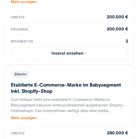
Verkaufsumfang gehören unter anderem die Domains, strukturierte
bestehendes Produkt- oder Plattformportfolio.
Mehr anzeigen
Produktdaten, die Systemlandschaft auf Basis von BaseLinker und
Odoo, Social-Media-Profile sowie bestehende
200.000 €
Lieferantenbeziehungen. Das Unternehmen verfügt über rund
UMSATZ
2.000 B2B-Kontakte und kombiniert Dropshipping mit der
Abwicklung über ein eigenes Lager. Der Verkauf erfolgt auf Basis
200.000 €
ERGEBNIS
der Geschäftsaktiva; der Warenbestand ist nach einer Inventur
separat vorgesehen.
2
MITARBEITER
Inserat ansehen
Berlin
Etablierte E-Commerce-Marke im Babysegment
inkl. Shopify-Shop
Zum Verkauf steht eine etablierte E-Commerce-Marke im
Babysegment inklusive eines professionell aufgebauten Shopify-
Onlineshops. Das Unternehmen verfügt über eine starke
Markenidentität, hochwertige Produktpräsentationen, SEO-
Mehr anzeigen
optimierte Inhalte sowie ein vollständig aufgebautes Verkaufs- und
Marketingsystem. Zum Verkaufsumfang gehören unter anderem
280.000 €
der Shopify-Shop, Domains, Produktdaten, Produktbilder,
UMSATZ
Markenauftritt, bestehende Lieferantenkontakte sowie die