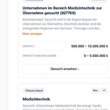
betriebswirtschaftlichem Know-how ein Umfeld, in dem sich
Unternehmen im Bereich Medizintechnik zur
das Unternehmen nachhaltig entwickeln kann.
Zielunternehmen Branche: Medizintechnik
Übernahme gesucht (927769)
(Handel/Produktion) Umsatz: 1,5 – 7,5 Mio. EUR Kaufpreis:
Käuferkonzept: Gesucht wird in der Region Bayern ein
bis 7,5 Mio. EUR Region Vorzugsweise: Bayern, Baden-
Unternehmen zur Übernahme. Ebenfalls denkbar sind die
Württemberg, Rheinland-Pfalz und Hessen; interessante
anliegenden Regionen wie Sachsen, Thüringen und das
Projekte DACH
östliche Baden-Württemberg. Das Unternehmen sollte aus
Mehr anzeigen
dem Bereich der Medizintechnik kommen. Hier sind der
Handel, die Produktion sowie die Dienstleistungen
interessant. Der Käufer ist aus Wachstumsgründen an einer
500.000 – 10.000.000 €
UMSATZ
Übernahme interessiert. Region: - Bayern - Östl. Baden-
Württemberg, Sachsen, Thüringen Branchen: - Herstellung
0 – 5.000.000 €
INVESTITIONSVOLUMEN
von medizintechnischen Apparaten und Materialien - Handel
im Bereich Medizintechnik - Dienstleistung im
medizintechnischen Bereich - Reparatur von
Gesuch ansehen
medizintechnischen Geräten - Installation von
medizintechnischen Geräten Kaufmotiv: Wachstum,
Erweiterung Kondition: Für den Verkäufer fällt keine Provision
an.
Bau
+1
Deutschland
Medizintechnik
Gesucht: Unternehmen Medizintechnik Bevorzugt: Cardio,