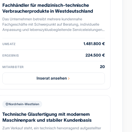
Fachhändler für medizinisch-technische
Verbraucherprodukte in Westdeutschland
Das Unternehmen betreibt mehrere kundennahe
Fachgeschäfte mit Schwerpunkt auf Beratung, individuelle
Anpassung und lebenszyklusbegleitende Serviceleistungen
für hochwertige medizinisch-technische
Endverbraucherprodukte. Ergänzend werden Zubehör,
1.481.800 €
UMSATZ
Wartungspauschalen und Reparaturservices angeboten. Der
Betrieb verfügt über eine gewachsene Stammkundschaft,
224.500 €
ERGEBNIS
wiederkehrende Leistungen sowie eine etablierte regionale
Marktposition. Seit vielen Jahren ist das Unternehmen
20
erfolgreich am Markt tätig. Das Wachstum erfolgte organisch
MITARBEITER
sowie durch den kontinuierlichen Ausbau weiterer Standorte.
Inserat ansehen
Nordrhein-Westfalen
Technische Glasfertigung mit modernem
Maschinenpark und stabiler Kundenbasis
Zum Verkauf steht, ein technisch hervorragend aufgestellter