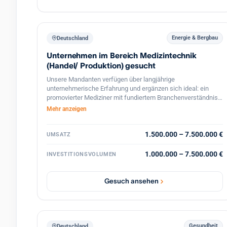
Energie & Bergbau
Deutschland
Unternehmen im Bereich Medizintechnik
(Handel/ Produktion) gesucht
Unsere Mandanten verfügen über langjährige
unternehmerische Erfahrung und ergänzen sich ideal: ein
promovierter Mediziner mit fundiertem Branchenverständnis
und ein Diplom-Betriebswirt mit ausgewiesener Expertise in
Mehr anzeigen
Unternehmensfinanzierung und strategischer Führung. Der
kaufmännische Partner ist als erfolgreicher Unternehmer
tätig und hat in seinem bestehenden Betrieb eine zweite
1.500.000 – 7.500.000 €
UMSATZ
Führungsebene aufgebaut. Diese ermöglicht es ihm, sich
auch operativ im neu zu erwerbenden Unternehmen zu
1.000.000 – 7.500.000 €
INVESTITIONSVOLUMEN
engagieren. Ziel unserer Mandanten ist es, ein etabliertes
Unternehmen im Bereich Medizintechnik zu übernehmen und
langfristig weiterzuentwickeln, soweit hier entsprechende
Gesuch ansehen
Ansätze (z.B. Internationalisierung, strategische
Neuausrichtung oder operative Optimierung) gesehen
werden. Die Finanzierung des Kaufpreises ist durch
Eigenkapital Mittel abgedeckt. Zudem schafft die
Kombination aus medizinischem und
Gesundheit
Deutschland