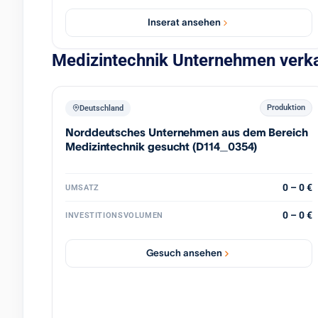
Energie, Hydraulik, Medizintechnik und das Luxus-
Automobilsegment hochwertig und zuverlässig zu beliefern,
Inserat ansehen
kombiniert mit beträchtlichem Potenzial für operationelle und
strategische Wachstumsmöglichkeiten durch Synergien,
Medizintechnik Unternehmen verka
Automatisierung und Kapazitätserweiterungen im
Mehrschichtbetrieb.
Produktion
Deutschland
Norddeutsches Unternehmen aus dem Bereich
Medizintechnik gesucht (D114_0354)
0 – 0 €
UMSATZ
0 – 0 €
INVESTITIONSVOLUMEN
Gesuch ansehen