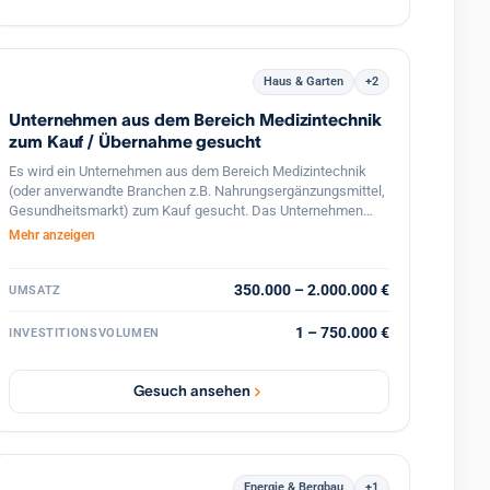
Haus & Garten
+2
Unternehmen aus dem Bereich Medizintechnik
zum Kauf / Übernahme gesucht
Es wird ein Unternehmen aus dem Bereich Medizintechnik
(oder anverwandte Branchen z.B. Nahrungsergänzungsmittel,
Gesundheitsmarkt) zum Kauf gesucht. Das Unternehmen
sollte seit ca. 10 Jahren bereits gut im Markt etabliert sein,
Mehr anzeigen
mindestens ein gut eingeführtes Produkt besitzen, gerne
neue Produkte in der Pipeline haben, die letzten
Geschäftsjahre mindestens mit leichtem Plus absolviert
350.000 – 2.000.000 €
UMSATZ
haben. Es sollte seinen Standort in Deutschland, Schweiz
oder Luxemburg haben, auf ein stabiles Team zurückgreifen
1 – 750.000 €
INVESTITIONSVOLUMEN
können , welches im Unternehmen verbleibt – ca 5 FTE, gerne
internationale Geschäftsbeziehungen haben und einen
Nachfolger als aktiven Geschäftsführer suchen, der selber
Gesuch ansehen
nach einer Übergabezeit das Business weiterführen möchte.
KP max 750000 €.
Energie & Bergbau
+1