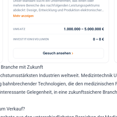
Unser Mandant sucht ein Unternehmen, das einen oder
mehrere Bereiche des nachfolgenden Leistungsspektrums
abdeckt: Design, Entwicklung und Produktion elektronischer
Produkte oder Geräte-Baugruppen. Gesucht wird eine
Mehr anzeigen
gesunde Basis, ein solider Kundenstamm und weiteres
Entwicklungspotential im süddeutschen Raum. Das gesuchte
Unternehmen sollte eigene elektronische Produkte
1.000.000 – 5.000.000 €
UMSATZ
entwickeln, eventuell produzieren und erfolgreich vertreiben.
Bevorzugt werden Unternehmen im Bereich Consumer-
0 – 0 €
INVESTITIONSVOLUMEN
Elektronik, Industrie oder Medizintechnik.
Gesuch ansehen
 Branche mit Zukunft
chstumsstärksten Industrien weltweit. Medizintechnik U
ng bahnbrechender Technologien, die den medizinischen Fo
 interessante Gelegenheit, in eine zukunftssichere Branc
um Verkauf?