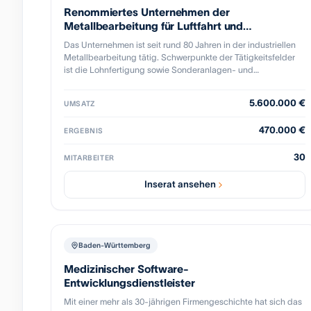
Renommiertes Unternehmen der
Metallbearbeitung für Luftfahrt und
Medizintechnik
Das Unternehmen ist seit rund 80 Jahren in der industriellen
Metallbearbeitung tätig. Schwerpunkte der Tätigkeitsfelder
ist die Lohnfertigung sowie Sonderanlagen- und
Werkzeugbau für Kunden, insbesondere aus den Bereichen
Luftfahrt- und Medizintechnik. Die Alleingesellschafterin des
5.600.000 €
UMSATZ
deutschen Unternehmens möchte im Rahmen der
altersbedingten Unternehmensnachfolge ihre
470.000 €
ERGEBNIS
Geschäftsanteile verkaufen, da eine familiäre
Nachfolgeregelung nicht umgesetzt werden kann. Der Betrieb
30
fertigt auf modernen CNC- Bearbeitungszentren einfache
MITARBEITER
und komplexe Bauteile, vom Einzelteil bis zu kleinen Serien.
Die Fertigungsmöglichkeiten umfassen 3-Achs- bis 5-
Inserat ansehen
Achssimultanfräsen. Kunden können 3d-Modelle zur
Verfügung stellen, die CNC Programme werden dann über ein
CAM-System erstellt.
Baden-Württemberg
Medizinischer Software-
Entwicklungsdienstleister
Mit einer mehr als 30-jährigen Firmengeschichte hat sich das