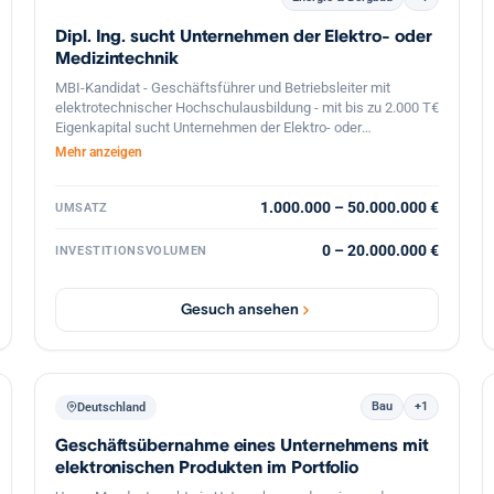
möglich. Ziel der Beteiligung oder Übernahme ist es, das
Dipl. Ing. sucht Unternehmen der Elektro- oder
Unternehmen strategisch weiterzuentwickeln, neue Märkte
zu erschließen, innovative Produkte zu fördern und eine
Medizintechnik
langfristige Bindung qualifizierter Mitarbeiter zu
MBI-Kandidat - Geschäftsführer und Betriebsleiter mit
gewährleisten.
elektrotechnischer Hochschulausbildung - mit bis zu 2.000 T€
Eigenkapital sucht Unternehmen der Elektro- oder
Medizintechnik mit eigenen Produkten zum Zukauf.
Mehr anzeigen
1.000.000 – 50.000.000 €
UMSATZ
0 – 20.000.000 €
INVESTITIONSVOLUMEN
Gesuch ansehen
Bau
+1
Deutschland
Geschäftsübernahme eines Unternehmens mit
elektronischen Produkten im Portfolio