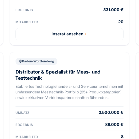
entsprechende finanzielle
Kompetenz, hoher Fertigungstiefe und kundenspezifischen
331.000 €
ERGEBNIS
Lösungen ermöglicht eine schnelle Umsetzung vom Prototyp
bis zur Serie und schafft stabile, langfristige B2B-
20
Beziehungen.
MITARBEITER
Inserat ansehen
Baden-Württemberg
Distributor & Spezialist für Mess- und
Testtechnik
Etabliertes Technologiehandels- und Serviceunternehmen mit
umfassendem Messtechnik-Portfolio (25+ Produktkategorien)
sowie exklusiven Vertriebspartnerschaften führender
Hersteller. Zum Kauf steht ein etabliertes
Technologiehandels- und Dienstleistungsunternehmen. Das
2.500.000 €
UMSATZ
vor mehr als 30 Jahren gegründete Unternehmen ist als
autorisierter Distributor und Systemlieferant für Test- und
88.000 €
ERGEBNIS
Messtechnik deutschlandweit und international tätig. Mit
einem qualifizierten Team von 9 Mitarbeitern, einem Online-
8
Shop sowie einem regionalen Direktvertrieb betreut das
MITARBEITER