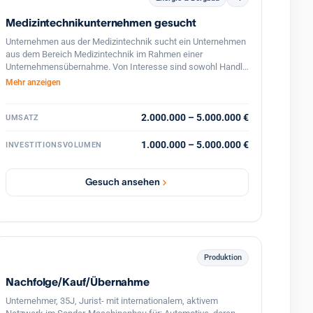
Medizintechnikunternehmen gesucht
Unternehmen aus der Medizintechnik sucht ein Unternehmen
aus dem Bereich Medizintechnik im Rahmen einer
Unternehmensübernahme. Von Interesse sind sowohl Handls
als auch Produktionsunternehmen mit Entwicklungspotenzial
Mehr anzeigen
und einem Jahresumsatz > 2.Mio.EUR. Gesucht wird in der
gesamten DACH-Region.
2.000.000 – 5.000.000 €
UMSATZ
1.000.000 – 5.000.000 €
INVESTITIONSVOLUMEN
Gesuch ansehen
Produktion
Nachfolge/Kauf/Übernahme
Unternehmer, 35J, Jurist- mit internationalem, aktivem