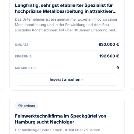
Langfristig, sehr gut etablierter Spezialist für
hochpräzise Metallbearbeitung in attraktiver
Nische
Das Unternehmen ist ein anerkannter Experte in hochpräziser
Metallbearbeitung und in der Entwicklung und dem Bau
spezieller Konstruktionen. Mit über 30 Jahren Erfahrung bietet
es zuverlässige Partnerschaften für Industriebereiche wie
Maschinenbau, Medizintechnik, Automobilzulieferer und die
830.000 €
UMSATZ
Luftfahrtindustrie. Das Unternehmen sticht durch präzise
Handwerkskunst und technisches Know-how hervor und hat
192.600 €
ERGEBNIS
sich durch die langjährige Firmengeschichte und
Kundenbeziehungen einen herausragenden Ruf in Ost-
9
Österreich und darüber hinaus erarbeitet.
MITARBEITER
Inserat ansehen
Hamburg
Feinwerktechnikfirma im Speckgürtel von
Hamburg sucht Nachfolger
Der familiengeführte Betrieb ist seit über 75 Jahren