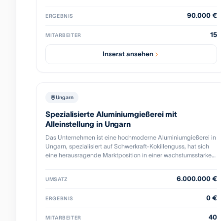
mechatronischer Produkte zurückgreifen.
moderner Maschinenpark, ein erfahrenes und motiviertes
90.000 €
ERGEBNIS
Team sowie einzigartige Metallbearbeitungsanlagen
zeichnen das Unternehmen aus und sind die Basis für
15
langjährige Kundenpartnerschaften und eine loyale
MITARBEITER
Kundenbasis, die durch Empfehlungen kontinuierlich wächst.
Inserat ansehen
Ungarn
Spezialisierte Aluminiumgießerei mit
Alleinstellung in Ungarn
Das Unternehmen ist eine hochmoderne Aluminiumgießerei in
Ungarn, spezialisiert auf Schwerkraft-Kokillenguss, hat sich
eine herausragende Marktposition in einer wachstumsstarken
Nische erarbeitet, die durch eine starke Alleinstellung
charakterisiert ist. Mit einem internationalen
6.000.000 €
UMSATZ
Managementteam und Englisch als Unternehmenssprache,
bietet die Gießerei fertigungstechnische Expertise und
0 €
ERGEBNIS
Nachbearbeitungsdienstleistungen auf dem neuesten Stand
der Technik. Ihre besonderen Erfolgsfaktoren liegen in der
40
Fähigkeit, anspruchsvolle Industrien wie Maschinenbau,
MITARBEITER