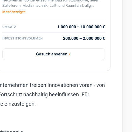
Netzwerk im Sonder-Maschinenbau für: Automotive, deren
Zulieferern, Medizintechnik, Luft- und Raumfahrt, allg.
Maschinenbau sowie brauner u. weißer Ware -sucht aktive
Mehr anzeigen
Mehrheitsbeteiligung auch in neuen Märkten mit Ziel der
Gesamtübername.
1.000.000 – 10.000.000 €
UMSATZ
200.000 – 2.000.000 €
INVESTITIONSVOLUMEN
Gesuch ansehen
nternehmen treiben Innovationen voran - von
rtschritt nachhaltig beeinflussen. Für
he einzusteigen.