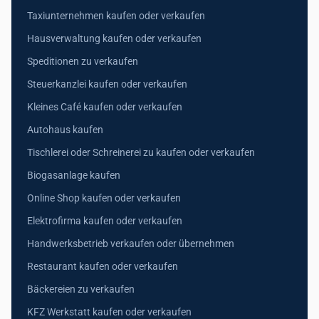
Taxiunternehmen kaufen oder verkaufen
Hausverwaltung kaufen oder verkaufen
Speditionen zu verkaufen
Steuerkanzlei kaufen oder verkaufen
Kleines Café kaufen oder verkaufen
Autohaus kaufen
Tischlerei oder Schreinerei zu kaufen oder verkaufen
Biogasanlage kaufen
Online Shop kaufen oder verkaufen
Elektrofirma kaufen oder verkaufen
Handwerksbetrieb verkaufen oder übernehmen
Restaurant kaufen oder verkaufen
Bäckereien zu verkaufen
KFZ Werkstatt kaufen oder verkaufen