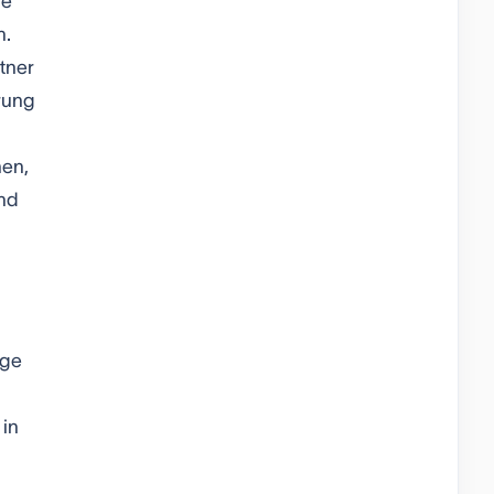
ie
h.
tner
rung
hen,
und
ige
 in