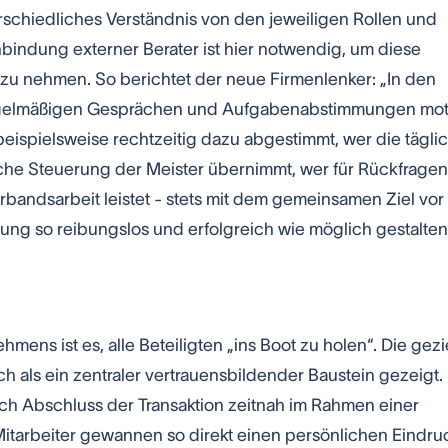
rschiedliches Verständnis von den jeweiligen Rollen und
nbindung externer Berater ist hier notwendig, um diese
f zu nehmen. So berichtet der neue Firmenlenker: „In den
egelmäßigen Gesprächen und Aufgabenabstimmungen moti
beispielsweise rechtzeitig dazu abgestimmt, wer die tägli
che Steuerung der Meister übernimmt, wer für Rückfrage
erbandsarbeit leistet - stets mit dem gemeinsamen Ziel vor
g so reibungslos und erfolgreich wie möglich gestalten
ens ist es, alle Beteiligten „ins Boot zu holen“. Die gezi
ich als ein zentraler vertrauensbildender Baustein gezeigt.
ch Abschluss der Transaktion zeitnah im Rahmen einer
Mitarbeiter gewannen so direkt einen persönlichen Eindru