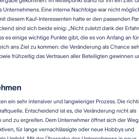
ergabe gekommen. Im Mittelpunkt stand für ihn ein Ziel: d
s Unternehmens. Eine interne Nachfolge war nicht möglic
 mit diesem Kauf-Interessenten hatte er den passenden Par
nd sind sich beide einig: „Nicht zuletzt dank der Erfah
ass es einige wichtige Punkte gibt, die es von Anfang an für
greich ans Ziel zu kommen: die Veränderung als Chance se
owie frühzeitig das Vertrauen aller Beteiligten gewinnen 
nehmen
ten ein sehr intensiver und langwieriger Prozess. Die richt
Kraftquelle. Entscheidend ist es, die Veränderung nicht als
nd zu ergreifen. Dem Unternehmer öffnet sich der Weg
tiven, für lange vernachlässigte oder neue Hobbys und
ziale Umfeld. Mit der Übergabe des Unternehmens in neue