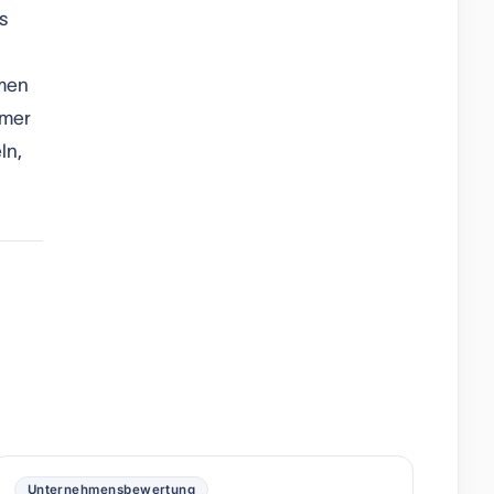
s
mmen
hmer
ln,
Unternehmensbewertung