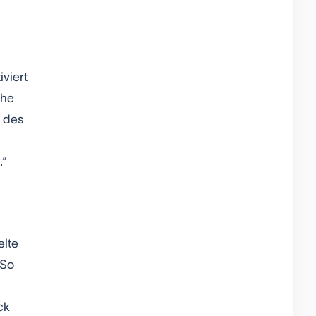
viert
che
n des
.“
elte
 So
ck