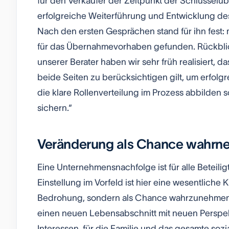
für den Verkäufer der Zeitpunkt der Schlüsselüb
erfolgreiche Weiterführung und Entwicklung de
Nach den ersten Gesprächen stand für ihn fest:
für das Übernahmevorhaben gefunden. Rückblicke
unserer Berater haben wir sehr früh realisiert, d
beide Seiten zu berücksichtigen gilt, um erfol
die klare Rollenverteilung im Prozess abbilden s
sichern.“
Veränderung als Chance wahr
Eine Unternehmensnachfolge ist für alle Beteilig
Einstellung im Vorfeld ist hier eine wesentliche 
Bedrohung, sondern als Chance wahrzunehmen u
einen neuen Lebensabschnitt mit neuen Perspek
Interessen, für die Familie und das gesamte so