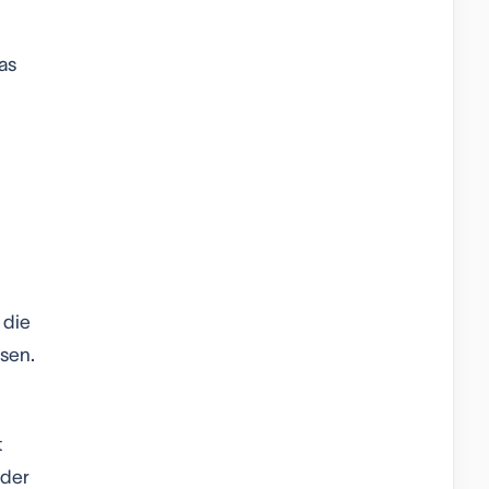
as
 die
sen.
t
oder