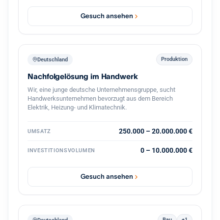
vollständige Übernahme oder eine Mehrheit inklusive
Übernahme der Geschäftsführung. Eine strukturierte
Gesuch ansehen
Übergabe im Tempo des bisherigen Inhabers ist
selbstverständlich, ein gleitender Übergang oder eine
zeitweise weitere Einbindung gut vorstellbar. Eine
Transaktion finanziere ich aus Eigenmitteln in Verbindung
mit einem festen privaten Investorenkreis, der bei
Produktion
Deutschland
zusätzlichem Bedarf Eigenkapital von bis zu 3 Millionen
Nachfolgelösung im Handwerk
Euro bereitstellt. Damit lässt sich eine Übernahme zügig
und verlässlich umsetzen. Eine
Wir, eine junge deutsche Unternehmensgruppe, sucht
Vertraulichkeitsvereinbarung unterzeichne ich
Handwerksunternehmen bevorzugt aus dem Bereich
selbstverständlich gern. Ich freue mich auf einen
Elektrik, Heizung- und Klimatechnik.
vertraulichen Austausch.
250.000 – 20.000.000 €
UMSATZ
0 – 10.000.000 €
INVESTITIONSVOLUMEN
Gesuch ansehen
Bau
+1