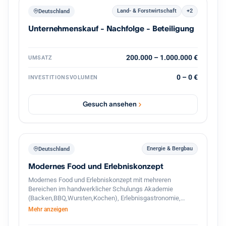
Land- & Forstwirtschaft
+2
Deutschland
Unternehmenskauf - Nachfolge - Beteiligung
200.000 – 1.000.000 €
UMSATZ
0 – 0 €
INVESTITIONSVOLUMEN
Gesuch ansehen
Energie & Bergbau
Deutschland
Modernes Food und Erlebniskonzept
Modernes Food und Erlebniskonzept mit mehreren
Bereichen im handwerklicher Schulungs Akademie
(Backen,BBQ,Wursten,Kochen), Erlebnisgastronomie,
Streetfood und hochwertigem Handel. Das Unternehmen
Mehr anzeigen
verbindet traditionelle Herstellung mit modernen
Gastronomie und Eventkonzepten. Zusätzlich besteht ein