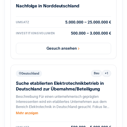
vertriebsstarke Unternehmerpersönlichkeit, die den
Nachfolge in Norddeutschland
nächsten Wachstumsschritt mitgestaltet. Diskretion ist
ausdrücklich gewünscht. Weitere Informationen erfolgen
nach persönlicher Kontaktaufnahme und
Vertraulichkeitsvereinbarung.
5.000.000 – 25.000.000 €
UMSATZ
500.000 – 3.000.000 €
INVESTITIONSVOLUMEN
Gesuch ansehen
Bau
+1
Deutschland
Suche etablierten Elektrotechnikbetrieb in
Deutschland zur Übernahme/Beteiligung
Beschreibung Für einen unternehmerisch geprägten
Interessenten wird ein etabliertes Unternehmen aus dem
Bereich Elektrotechnik in Deutschland gesucht. Fokus liegt
auf profitablen kleinen bis mittelständischen Betrieben mit
Mehr anzeigen
stabiler Kundenbasis, qualifizierten Mitarbeitern und
langfristigem Entwicklungspotenzial. Besonders