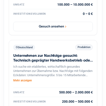
100.000 – 10.000.000 €
UMSATZ
0 – 0 €
INVESTITIONSVOLUMEN
Gesuch ansehen
Produktion
Deutschland
Unternehmen zur Nachfolge gesucht:
Technisch geprägter Handwerksbetrieb oder
KMU
Ich suche ein etabliertes, wirtschaftlich gesundes
Unternehmen zur Übernahme bzw. Nachfolge mit folgenden
Eckdaten: Unternehmensgröße: 5 bis 15 Mitarbeitende
Umsatz: etwa 800.000 bis 2 Mio. Euro Branche: Handwerk,
Mehr anzeigen
bevorzugt Metallbau, oder produzierendes Gewerbe im
Bereich Feinwerktechnik, Metallbau, o.ä. Markt & Kunden:
stabiler, möglichst diversifizierter Kundenstamm Produkte &
500.000 – 2.000.000 €
UMSATZ
Leistungen: technisch anspruchsvoll, mit nicht leicht zu
ersetzenden Technologien oder Leistungen Perspektive:
200.000 – 500.000 €
INVESTITIONSVOLUMEN
solides Fundament mit Potenzial für eine langfristige