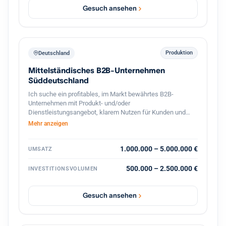
Gesuch ansehen
Produktion
Deutschland
Mittelständisches B2B-Unternehmen
Süddeutschland
Ich suche ein profitables, im Markt bewährtes B2B-
Unternehmen mit Produkt- und/oder
Dienstleistungsangebot, klarem Nutzen für Kunden und
stabilen Geschäftsbeziehungen. Bevorzugt sind
Mehr anzeigen
süddeutsche Standorte oder die deutschsprachige
Schweiz, technische oder ingenieurnahe Bereiche sowie
eine überschaubare, gut führbare Unternehmensgröße.
1.000.000 – 5.000.000 €
UMSATZ
Gesucht wird eine Nachfolgesituation mit organischem
Wachstumspotenzial, solider Ertragskraft und konservativ
500.000 – 2.500.000 €
INVESTITIONSVOLUMEN
tragfähiger Finanzierung. Nicht gesucht sind
Sanierungsfälle, reine Handels- oder Distributionsmodelle.
Gesuch ansehen