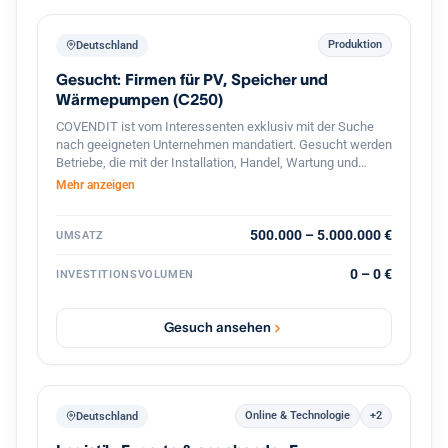
Produktion
Deutschland
Gesucht: Firmen für PV, Speicher und
Wärmepumpen (C250)
COVENDIT ist vom Interessenten exklusiv mit der Suche
nach geeigneten Unternehmen mandatiert. Gesucht werden
Betriebe, die mit der Installation, Handel, Wartung und
Verkauf von Solar- / PV-Anlagen, PV-Module, Speicher,
Mehr anzeigen
Warmwasser- / Wärmepumpen, o.ä. beschäftigt sind.
Folgende Suchkriterien stehen im Vordergrund: Branche:
Installation, Betrieb, Wartung und Verkauf von Solar- / PV-
500.000 – 5.000.000 €
UMSATZ
Anlagen, Speicher, Wärmepumpen, u.ä. Standort: Berlin,
Brandenburg, Sachsen, Bayern, Baden-Württemberg,
0 – 0 €
INVESTITIONSVOLUMEN
Niedersachsen, NRW, Hamburg, Rheinland-Pfalz
Mitarbeiter: 5-50 Umsatz: 0,5-5 MEUR Beteiligung: 60% aber
flexibel, partnerschaftlich Management: Altgesellschafter
Gesuch ansehen
gerne weiter aktiv
Online & Technologie
+2
Deutschland