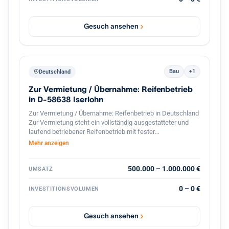
mehreren Dutzend Standorten in Baden Württemberg kann
das Haus seinen Kunden eine flächendeckende,
persönliche Betreuung vor Ort gewährleisten, wodurch das
Gesuch ansehen
Institut besonders gut in den dortigen Wirtschaftsraum
eingebunden ist.
Bau
+1
Deutschland
Zur Vermietung / Übernahme: Reifenbetrieb
in D-58638 Iserlohn
Zur Vermietung / Übernahme: Reifenbetrieb in Deutschland
Zur Vermietung steht ein vollständig ausgestatteter und
laufend betriebener Reifenbetrieb mit fester
Kundenstruktur und etabliertem Geschäftsbetrieb. Der
Mehr anzeigen
Betrieb ist spezialisiert auf den professionellen
Reifenservice für Pkw, Transporter und Lkw. Die Werkstatt
ist komplett ausgestattet und sofort betriebsbereit.
500.000 – 1.000.000 €
UMSATZ
Ausstattung und Vorteile: Voll ausgestattete Werkstatt für
Reifenmontage und Service aller Fahrzeugtypen(LKWs
0 – 0 €
INVESTITIONSVOLUMEN
auch möglich). Geschlossener Werkstattbereich, in den
auch Lkw problemlos einfahren können Hebebühnen und
professionelles Equipment für Fahrzeuge Bestehender
Gesuch ansehen
Kundenstamm und laufender Geschäftsbetrieb Gute Lage