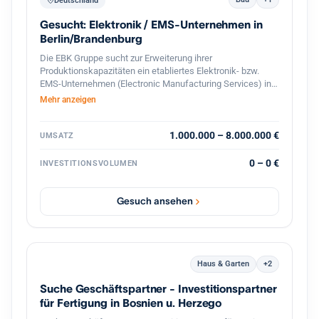
Deutschland
Gesucht: Elektronik / EMS-Unternehmen in
Berlin/Brandenburg
Die EBK Gruppe sucht zur Erweiterung ihrer
Produktionskapazitäten ein etabliertes Elektronik- bzw.
EMS-Unternehmen (Electronic Manufacturing Services) in
Berlin und dem direkten Berliner Umland (Speckgürtel).
Mehr anzeigen
Gesucht werden Betriebe mit Schwerpunkt auf der
Fertigung und Bestückung elektronischer Baugruppen,
Leiterplatten (SMD/THT) sowie elektromechanischer
1.000.000 – 8.000.000 €
UMSATZ
Komponenten. Ideal sind Unternehmen mit eingespieltem
Team, bestehendem Kundenstamm und Potenzial für die
0 – 0 €
INVESTITIONSVOLUMEN
Serien- und On-Demand-Produktion.
Gesuch ansehen
Haus & Garten
+2
Suche Geschäftspartner - Investitionspartner
für Fertigung in Bosnien u. Herzego