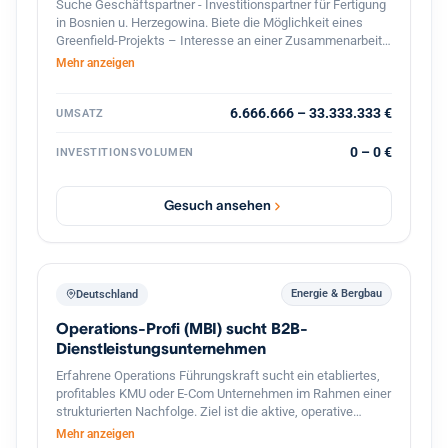
Suche Geschäftspartner - Investitionspartner für Fertigung
in Bosnien u. Herzegowina. Biete die Möglichkeit eines
Greenfield-Projekts – Interesse an einer Zusammenarbeit?
Lassen Sie uns über Zahlen, Möglichkeiten und die
Mehr anzeigen
konkrete Umsetzung sprechen! ?? Falls Sie nur
Informationen benötigen, wie-was machbar ist – zögern
Sie nicht, mich zu kontaktieren. Bitte teilen. Danke!
6.666.666 – 33.333.333 €
UMSATZ
0 – 0 €
INVESTITIONSVOLUMEN
Gesuch ansehen
Energie & Bergbau
Deutschland
Operations-Profi (MBI) sucht B2B-
Dienstleistungsunternehmen
Erfahrene Operations Führungskraft sucht ein etabliertes,
profitables KMU oder E-Com Unternehmen im Rahmen einer
strukturierten Nachfolge. Ziel ist die aktive, operative
Übernahme der Geschäftsführung (tätige Beteiligung), die
Mehr anzeigen
Fortführung des Lebenswerks des Inhabers sowie die