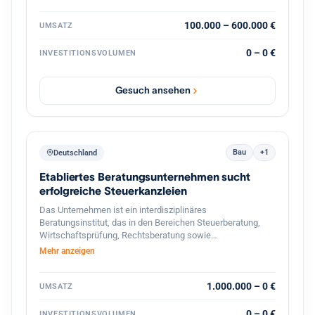
strategische Weiterentwicklung durch
Prozessdigitalisierung und Skalierung
100.000 – 600.000 €
UMSATZ
0 – 0 €
INVESTITIONSVOLUMEN
Gesuch ansehen
Bau
+1
Deutschland
Etabliertes Beratungsunternehmen sucht
erfolgreiche Steuerkanzleien
Das Unternehmen ist ein interdisziplinäres
Beratungsinstitut, das in den Bereichen Steuerberatung,
Wirtschaftsprüfung, Rechtsberatung sowie
betriebswirtschaftliche Unternehmensberatung tätig ist. Es
Mehr anzeigen
richtet sein Leistungsangebot vor allem an
mittelständische Unternehmen, Selbst‑ und Freiberufler
sowie an Privatpersonen mit komplexen steuer‑ und
1.000.000 – 0 €
UMSATZ
finanzrechtlichen Fragestellungen. Mit einer Belegschaft
von rund 1 500 Mitarbeitern und einem Netzwerk von
0 – 0 €
INVESTITIONSVOLUMEN