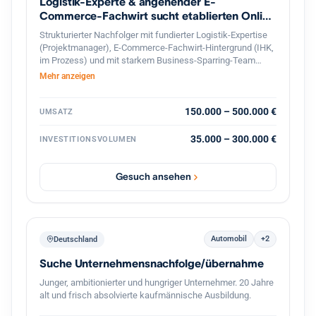
Logistik-Experte & angehender E-
Commerce-Fachwirt sucht etablierten Online
Shop
Strukturierter Nachfolger mit fundierter Logistik-Expertise
(Projektmanager), E-Commerce-Fachwirt-Hintergrund (IHK,
im Prozess) und mit starkem Business-Sparring-Team
Unterstützung, sucht profitablen Online-Shop in
Mehr anzeigen
Deutschland zur langfristigen Weiterführung. Gesicherte
Finanzierung und professionelle, diskrete Abwicklung
garantiert.
150.000 – 500.000 €
UMSATZ
35.000 – 300.000 €
INVESTITIONSVOLUMEN
Gesuch ansehen
Automobil
+2
Deutschland
Suche Unternehmensnachfolge/übernahme
Junger, ambitionierter und hungriger Unternehmer. 20 Jahre
alt und frisch absolvierte kaufmännische Ausbildung.