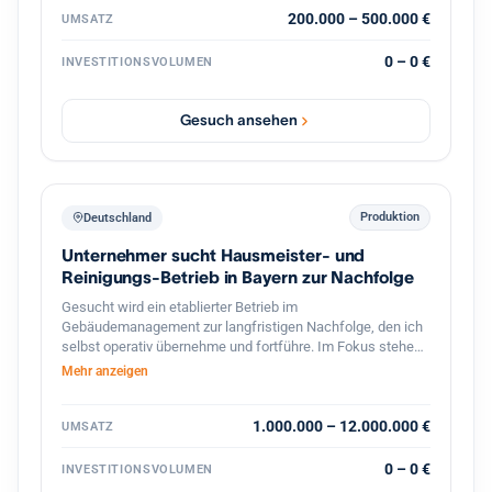
exklusiver Vertrieb hochwertiger französischer Mehle mit
200.000 – 500.000 €
UMSATZ
Wachstumspotenzial im Bereich Gastronomie und
Systemkonzepte. Vorhanden sind bereits etablierte
0 – 0 €
INVESTITIONSVOLUMEN
Geschäftsbereiche, bestehende Kundenstrukturen,
Veranstaltungen, Onlinehandel sowie verschiedene Ausbau
und Skalierungsmöglichkeiten. Gesucht wird ein Investor
Gesuch ansehen
oder strategischer Partner zur Weiterentwicklung der
Marke, Skalierung bestehender Konzepte sowie zum
Ausbau neuer Geschäftsbereiche im Food und
Erlebnisbereich.
Produktion
Deutschland
Unternehmer sucht Hausmeister- und
Reinigungs-Betrieb in Bayern zur Nachfolge
Gesucht wird ein etablierter Betrieb im
Gebäudemanagement zur langfristigen Nachfolge, den ich
selbst operativ übernehme und fortführe. Im Fokus stehen
Hausmeister- und Facility-Services, Gebäudereinigung,
Mehr anzeigen
Winterdienst und Grünflächenpflege, mit Schwerpunkt
Bayern und Baden-Württemberg, grundsätzlich bundesweit.
Interessant sind ertragsstarke Betriebe mit
1.000.000 – 12.000.000 €
UMSATZ
wiederkehrenden Umsätzen und einem breit verteilten
Kundenstamm ohne Abhängigkeit von einzelnen
0 – 0 €
INVESTITIONSVOLUMEN
Großkunden, bevorzugt asset-light. Angestrebt ist eine