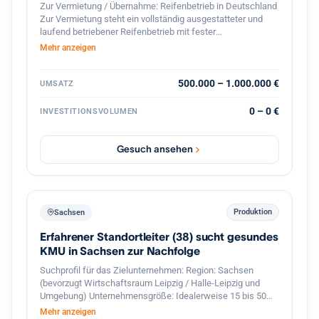
Zur Vermietung / Übernahme: Reifenbetrieb in Deutschland
Zur Vermietung steht ein vollständig ausgestatteter und
laufend betriebener Reifenbetrieb mit fester
Kundenstruktur und etabliertem Geschäftsbetrieb. Der
Mehr anzeigen
Betrieb ist spezialisiert auf den professionellen
Reifenservice für Pkw, Transporter und Lkw. Die Werkstatt
ist komplett ausgestattet und sofort betriebsbereit.
500.000 – 1.000.000 €
UMSATZ
Ausstattung und Vorteile: Voll ausgestattete Werkstatt für
Reifenmontage und Service aller Fahrzeugtypen(LKWs
0 – 0 €
INVESTITIONSVOLUMEN
auch möglich). Geschlossener Werkstattbereich, in den
auch Lkw problemlos einfahren können Hebebühnen und
professionelles Equipment für Fahrzeuge Bestehender
Gesuch ansehen
Kundenstamm und laufender Geschäftsbetrieb Gute Lage
mit regelmäßigem Kundenverkehr Eine Übernahme oder
Zusammenarbeit ist möglich. Auf Wunsch wird eine aktive
Unterstützung im Bereich Verkauf und Kundenbetreuung
sowie Zugang zum bestehenden Kundenstamm angeboten,
Produktion
Sachsen
um einen reibungslosen Übergang und stabile Umsätze
Erfahrener Standortleiter (38) sucht gesundes
sicherzustellen. Der Betrieb eignet sich ideal für Fachkräfte
oder Unternehmer im Reifen- und Kfz-Servicebereich, die
KMU in Sachsen zur Nachfolge
sofort starten möchten.
Suchprofil für das Zielunternehmen: Region: Sachsen
(bevorzugt Wirtschaftsraum Leipzig / Halle-Leipzig und
Umgebung) Unternehmensgröße: Idealerweise 15 bis 50
Mitarbeiter mit einer funktionierenden zweiten
Mehr anzeigen