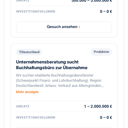
interessant sind Unternehmen mit Leistungen in den
500.000 – 5.000.000 €
UMSATZ
Bereichen: Gebäude- und Installationstechnik
Industrieelektrik Schaltschrankbau
0 – 0 €
INVESTITIONSVOLUMEN
Automatisierungstechnik Energie- und Gebäudetechnik
Wartung & Service Photovoltaik / Ladeinfrastruktur
(optional) Der Interessent strebt eine langfristige
Gesuch ansehen
Weiterführung und Weiterentwicklung des Unternehmens
an. Auch Nachfolgesituationen oder strategische
Übergaben sind willkommen. Gesucht werden
Unternehmen mit: 7 bis 50 Mitarbeitern Umsatz zwischen
500.000 € und 5 Mio. € Standort in Deutschland PLZ-
Produktion
Deutschland
Bereich 6–9
Unternehmensberatung sucht
Buchhaltungsbüro zur Übernahme
Wir suchen etablierte Buchhaltungsdienstleister
(Schwerpunkt Finanz- und Lohnbuchhaltung). Region:
Deutschlandweit. Anlass: Verkauf aus Altersgründen,
Nachfolgemangel oder strategischer Neuausrichtung.
Mehr anzeigen
1 – 2.000.000 €
UMSATZ
0 – 0 €
INVESTITIONSVOLUMEN