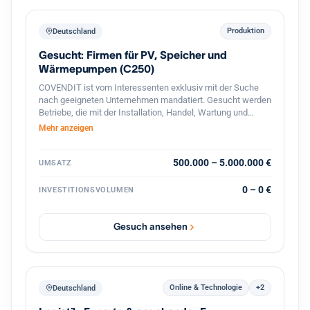
Produktion
Deutschland
Gesucht: Firmen für PV, Speicher und
Wärmepumpen (C250)
COVENDIT ist vom Interessenten exklusiv mit der Suche
nach geeigneten Unternehmen mandatiert. Gesucht werden
Betriebe, die mit der Installation, Handel, Wartung und
Verkauf von Solar- / PV-Anlagen, PV-Module, Speicher,
Mehr anzeigen
Warmwasser- / Wärmepumpen, o.ä. beschäftigt sind.
Folgende Suchkriterien stehen im Vordergrund: Branche:
Installation, Betrieb, Wartung und Verkauf von Solar- / PV-
500.000 – 5.000.000 €
UMSATZ
Anlagen, Speicher, Wärmepumpen, u.ä. Standort: Berlin,
Brandenburg, Sachsen, Bayern, Baden-Württemberg,
0 – 0 €
INVESTITIONSVOLUMEN
Niedersachsen, NRW, Hamburg, Rheinland-Pfalz
Mitarbeiter: 5-50 Umsatz: 0,5-5 MEUR Beteiligung: 60% aber
flexibel, partnerschaftlich Management: Altgesellschafter
Gesuch ansehen
gerne weiter aktiv
Online & Technologie
+2
Deutschland