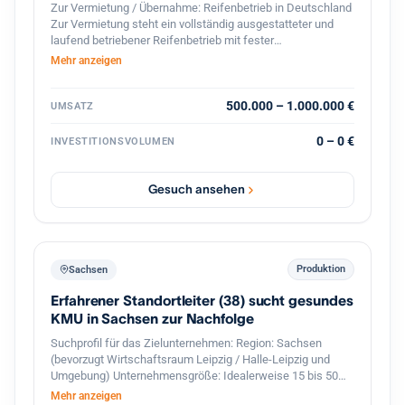
Zur Vermietung / Übernahme: Reifenbetrieb in Deutschland
Zur Vermietung steht ein vollständig ausgestatteter und
laufend betriebener Reifenbetrieb mit fester
Kundenstruktur und etabliertem Geschäftsbetrieb. Der
Mehr anzeigen
Betrieb ist spezialisiert auf den professionellen
Reifenservice für Pkw, Transporter und Lkw. Die Werkstatt
ist komplett ausgestattet und sofort betriebsbereit.
500.000 – 1.000.000 €
UMSATZ
Ausstattung und Vorteile: Voll ausgestattete Werkstatt für
Reifenmontage und Service aller Fahrzeugtypen(LKWs
0 – 0 €
INVESTITIONSVOLUMEN
auch möglich). Geschlossener Werkstattbereich, in den
auch Lkw problemlos einfahren können Hebebühnen und
professionelles Equipment für Fahrzeuge Bestehender
Gesuch ansehen
Kundenstamm und laufender Geschäftsbetrieb Gute Lage
mit regelmäßigem Kundenverkehr Eine Übernahme oder
Zusammenarbeit ist möglich. Auf Wunsch wird eine aktive
Unterstützung im Bereich Verkauf und Kundenbetreuung
sowie Zugang zum bestehenden Kundenstamm angeboten,
Produktion
Sachsen
um einen reibungslosen Übergang und stabile Umsätze
Erfahrener Standortleiter (38) sucht gesundes
sicherzustellen. Der Betrieb eignet sich ideal für Fachkräfte
oder Unternehmer im Reifen- und Kfz-Servicebereich, die
KMU in Sachsen zur Nachfolge
sofort starten möchten.
Suchprofil für das Zielunternehmen: Region: Sachsen
(bevorzugt Wirtschaftsraum Leipzig / Halle-Leipzig und
Umgebung) Unternehmensgröße: Idealerweise 15 bis 50
Mitarbeiter mit einer funktionierenden zweiten
Mehr anzeigen