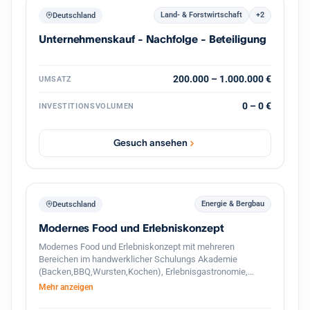
Land- & Forstwirtschaft
+2
Deutschland
Unternehmenskauf - Nachfolge - Beteiligung
200.000 – 1.000.000 €
UMSATZ
0 – 0 €
INVESTITIONSVOLUMEN
Gesuch ansehen
Energie & Bergbau
Deutschland
Modernes Food und Erlebniskonzept
Modernes Food und Erlebniskonzept mit mehreren
Bereichen im handwerklicher Schulungs Akademie
(Backen,BBQ,Wursten,Kochen), Erlebnisgastronomie,
Streetfood und hochwertigem Handel. Das Unternehmen
Mehr anzeigen
verbindet traditionelle Herstellung mit modernen
Gastronomie und Eventkonzepten. Zusätzlich besteht ein