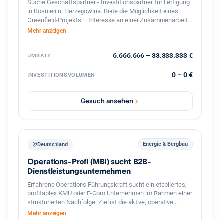
Suche Geschäftspartner - Investitionspartner für Fertigung
in Bosnien u. Herzegowina. Biete die Möglichkeit eines
Greenfield-Projekts – Interesse an einer Zusammenarbeit?
Lassen Sie uns über Zahlen, Möglichkeiten und die
Mehr anzeigen
konkrete Umsetzung sprechen! ?? Falls Sie nur
Informationen benötigen, wie-was machbar ist – zögern
Sie nicht, mich zu kontaktieren. Bitte teilen. Danke!
6.666.666 – 33.333.333 €
UMSATZ
0 – 0 €
INVESTITIONSVOLUMEN
Gesuch ansehen
Energie & Bergbau
Deutschland
Operations-Profi (MBI) sucht B2B-
Dienstleistungsunternehmen
Erfahrene Operations Führungskraft sucht ein etabliertes,
profitables KMU oder E-Com Unternehmen im Rahmen einer
strukturierten Nachfolge. Ziel ist die aktive, operative
Übernahme der Geschäftsführung (tätige Beteiligung), die
Mehr anzeigen
Fortführung des Lebenswerks des Inhabers sowie die