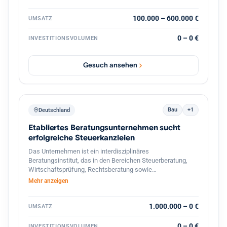
strategische Weiterentwicklung durch
Prozessdigitalisierung und Skalierung
100.000 – 600.000 €
UMSATZ
0 – 0 €
INVESTITIONSVOLUMEN
Gesuch ansehen
Bau
+1
Deutschland
Etabliertes Beratungsunternehmen sucht
erfolgreiche Steuerkanzleien
Das Unternehmen ist ein interdisziplinäres
Beratungsinstitut, das in den Bereichen Steuerberatung,
Wirtschaftsprüfung, Rechtsberatung sowie
betriebswirtschaftliche Unternehmensberatung tätig ist. Es
Mehr anzeigen
richtet sein Leistungsangebot vor allem an
mittelständische Unternehmen, Selbst‑ und Freiberufler
sowie an Privatpersonen mit komplexen steuer‑ und
1.000.000 – 0 €
UMSATZ
finanzrechtlichen Fragestellungen. Mit einer Belegschaft
von rund 1 500 Mitarbeitern und einem Netzwerk von
0 – 0 €
INVESTITIONSVOLUMEN