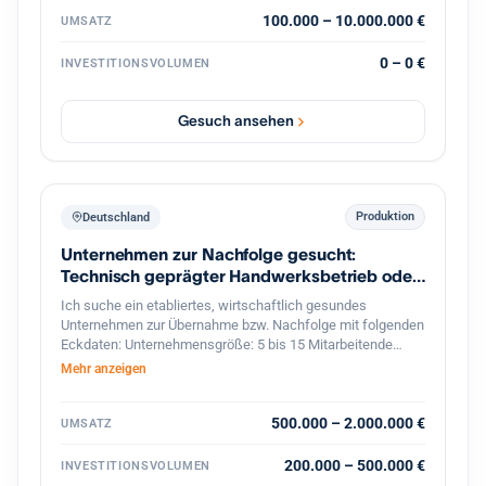
100.000 – 10.000.000 €
UMSATZ
0 – 0 €
INVESTITIONSVOLUMEN
Gesuch ansehen
Produktion
Deutschland
Unternehmen zur Nachfolge gesucht:
Technisch geprägter Handwerksbetrieb oder
KMU
Ich suche ein etabliertes, wirtschaftlich gesundes
Unternehmen zur Übernahme bzw. Nachfolge mit folgenden
Eckdaten: Unternehmensgröße: 5 bis 15 Mitarbeitende
Umsatz: etwa 800.000 bis 2 Mio. Euro Branche: Handwerk,
Mehr anzeigen
bevorzugt Metallbau, oder produzierendes Gewerbe im
Bereich Feinwerktechnik, Metallbau, o.ä. Markt & Kunden:
stabiler, möglichst diversifizierter Kundenstamm Produkte &
500.000 – 2.000.000 €
UMSATZ
Leistungen: technisch anspruchsvoll, mit nicht leicht zu
ersetzenden Technologien oder Leistungen Perspektive:
200.000 – 500.000 €
INVESTITIONSVOLUMEN
solides Fundament mit Potenzial für eine langfristige