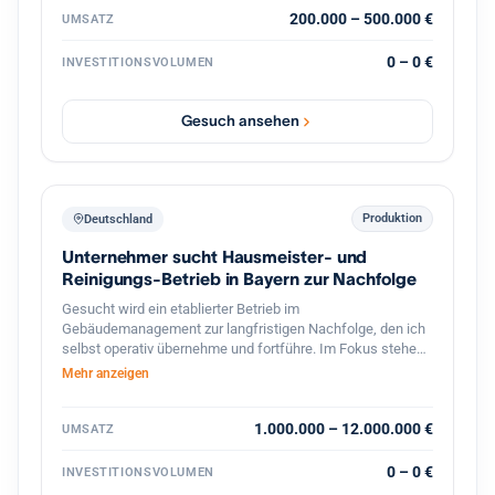
exklusiver Vertrieb hochwertiger französischer Mehle mit
200.000 – 500.000 €
UMSATZ
Wachstumspotenzial im Bereich Gastronomie und
Systemkonzepte. Vorhanden sind bereits etablierte
0 – 0 €
INVESTITIONSVOLUMEN
Geschäftsbereiche, bestehende Kundenstrukturen,
Veranstaltungen, Onlinehandel sowie verschiedene Ausbau
und Skalierungsmöglichkeiten. Gesucht wird ein Investor
Gesuch ansehen
oder strategischer Partner zur Weiterentwicklung der
Marke, Skalierung bestehender Konzepte sowie zum
Ausbau neuer Geschäftsbereiche im Food und
Erlebnisbereich.
Produktion
Deutschland
Unternehmer sucht Hausmeister- und
Reinigungs-Betrieb in Bayern zur Nachfolge
Gesucht wird ein etablierter Betrieb im
Gebäudemanagement zur langfristigen Nachfolge, den ich
selbst operativ übernehme und fortführe. Im Fokus stehen
Hausmeister- und Facility-Services, Gebäudereinigung,
Mehr anzeigen
Winterdienst und Grünflächenpflege, mit Schwerpunkt
Bayern und Baden-Württemberg, grundsätzlich bundesweit.
Interessant sind ertragsstarke Betriebe mit
1.000.000 – 12.000.000 €
UMSATZ
wiederkehrenden Umsätzen und einem breit verteilten
Kundenstamm ohne Abhängigkeit von einzelnen
0 – 0 €
INVESTITIONSVOLUMEN
Großkunden, bevorzugt asset-light. Angestrebt ist eine