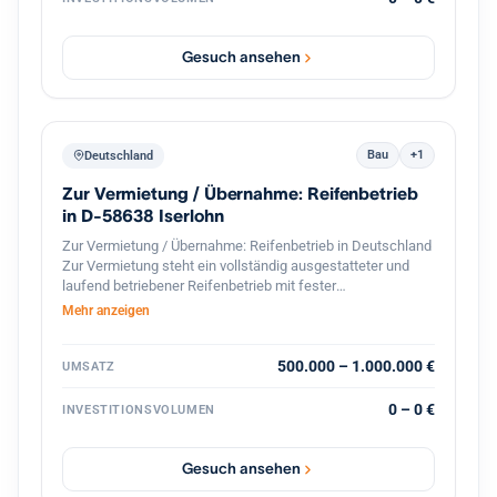
mehreren Dutzend Standorten in Baden Württemberg kann
das Haus seinen Kunden eine flächendeckende,
persönliche Betreuung vor Ort gewährleisten, wodurch das
Gesuch ansehen
Institut besonders gut in den dortigen Wirtschaftsraum
eingebunden ist.
Bau
+1
Deutschland
Zur Vermietung / Übernahme: Reifenbetrieb
in D-58638 Iserlohn
Zur Vermietung / Übernahme: Reifenbetrieb in Deutschland
Zur Vermietung steht ein vollständig ausgestatteter und
laufend betriebener Reifenbetrieb mit fester
Kundenstruktur und etabliertem Geschäftsbetrieb. Der
Mehr anzeigen
Betrieb ist spezialisiert auf den professionellen
Reifenservice für Pkw, Transporter und Lkw. Die Werkstatt
ist komplett ausgestattet und sofort betriebsbereit.
500.000 – 1.000.000 €
UMSATZ
Ausstattung und Vorteile: Voll ausgestattete Werkstatt für
Reifenmontage und Service aller Fahrzeugtypen(LKWs
0 – 0 €
INVESTITIONSVOLUMEN
auch möglich). Geschlossener Werkstattbereich, in den
auch Lkw problemlos einfahren können Hebebühnen und
professionelles Equipment für Fahrzeuge Bestehender
Gesuch ansehen
Kundenstamm und laufender Geschäftsbetrieb Gute Lage