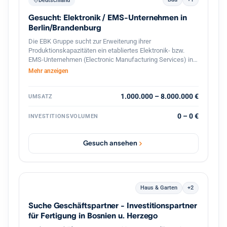
Deutschland
Gesucht: Elektronik / EMS-Unternehmen in
Berlin/Brandenburg
Die EBK Gruppe sucht zur Erweiterung ihrer
Produktionskapazitäten ein etabliertes Elektronik- bzw.
EMS-Unternehmen (Electronic Manufacturing Services) in
Berlin und dem direkten Berliner Umland (Speckgürtel).
Mehr anzeigen
Gesucht werden Betriebe mit Schwerpunkt auf der
Fertigung und Bestückung elektronischer Baugruppen,
Leiterplatten (SMD/THT) sowie elektromechanischer
1.000.000 – 8.000.000 €
UMSATZ
Komponenten. Ideal sind Unternehmen mit eingespieltem
Team, bestehendem Kundenstamm und Potenzial für die
0 – 0 €
INVESTITIONSVOLUMEN
Serien- und On-Demand-Produktion.
Gesuch ansehen
Haus & Garten
+2
Suche Geschäftspartner - Investitionspartner
für Fertigung in Bosnien u. Herzego