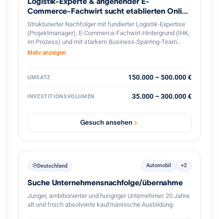
Logistik-Experte & angehender E-
Commerce-Fachwirt sucht etablierten Online
Shop
Strukturierter Nachfolger mit fundierter Logistik-Expertise
(Projektmanager), E-Commerce-Fachwirt-Hintergrund (IHK,
im Prozess) und mit starkem Business-Sparring-Team
Unterstützung, sucht profitablen Online-Shop in
Mehr anzeigen
Deutschland zur langfristigen Weiterführung. Gesicherte
Finanzierung und professionelle, diskrete Abwicklung
garantiert.
150.000 – 500.000 €
UMSATZ
35.000 – 300.000 €
INVESTITIONSVOLUMEN
Gesuch ansehen
Automobil
+2
Deutschland
Suche Unternehmensnachfolge/übernahme
Junger, ambitionierter und hungriger Unternehmer. 20 Jahre
alt und frisch absolvierte kaufmännische Ausbildung.