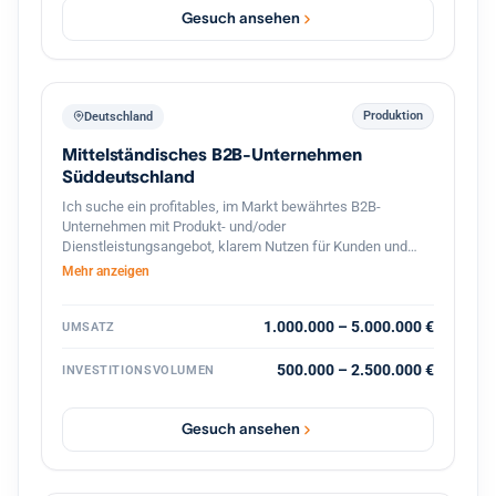
Gesuch ansehen
Produktion
Deutschland
Mittelständisches B2B-Unternehmen
Süddeutschland
Ich suche ein profitables, im Markt bewährtes B2B-
Unternehmen mit Produkt- und/oder
Dienstleistungsangebot, klarem Nutzen für Kunden und
stabilen Geschäftsbeziehungen. Bevorzugt sind
Mehr anzeigen
süddeutsche Standorte oder die deutschsprachige
Schweiz, technische oder ingenieurnahe Bereiche sowie
eine überschaubare, gut führbare Unternehmensgröße.
1.000.000 – 5.000.000 €
UMSATZ
Gesucht wird eine Nachfolgesituation mit organischem
Wachstumspotenzial, solider Ertragskraft und konservativ
500.000 – 2.500.000 €
INVESTITIONSVOLUMEN
tragfähiger Finanzierung. Nicht gesucht sind
Sanierungsfälle, reine Handels- oder Distributionsmodelle.
Gesuch ansehen