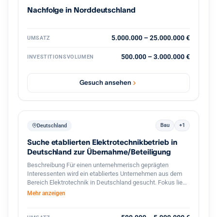
vertriebsstarke Unternehmerpersönlichkeit, die den
Nachfolge in Norddeutschland
nächsten Wachstumsschritt mitgestaltet. Diskretion ist
ausdrücklich gewünscht. Weitere Informationen erfolgen
nach persönlicher Kontaktaufnahme und
Vertraulichkeitsvereinbarung.
5.000.000 – 25.000.000 €
UMSATZ
500.000 – 3.000.000 €
INVESTITIONSVOLUMEN
Gesuch ansehen
Bau
+1
Deutschland
Suche etablierten Elektrotechnikbetrieb in
Deutschland zur Übernahme/Beteiligung
Beschreibung Für einen unternehmerisch geprägten
Interessenten wird ein etabliertes Unternehmen aus dem
Bereich Elektrotechnik in Deutschland gesucht. Fokus liegt
auf profitablen kleinen bis mittelständischen Betrieben mit
Mehr anzeigen
stabiler Kundenbasis, qualifizierten Mitarbeitern und
langfristigem Entwicklungspotenzial. Besonders