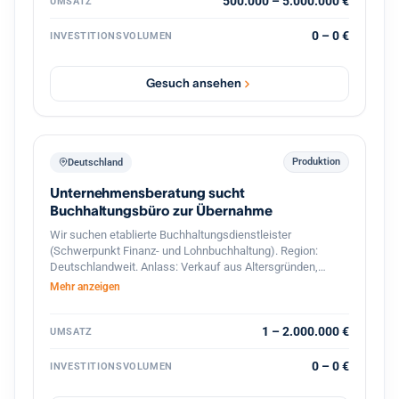
interessant sind Unternehmen mit Leistungen in den
500.000 – 5.000.000 €
UMSATZ
Bereichen: Gebäude- und Installationstechnik
Industrieelektrik Schaltschrankbau
0 – 0 €
INVESTITIONSVOLUMEN
Automatisierungstechnik Energie- und Gebäudetechnik
Wartung & Service Photovoltaik / Ladeinfrastruktur
(optional) Der Interessent strebt eine langfristige
Gesuch ansehen
Weiterführung und Weiterentwicklung des Unternehmens
an. Auch Nachfolgesituationen oder strategische
Übergaben sind willkommen. Gesucht werden
Unternehmen mit: 7 bis 50 Mitarbeitern Umsatz zwischen
500.000 € und 5 Mio. € Standort in Deutschland PLZ-
Produktion
Deutschland
Bereich 6–9
Unternehmensberatung sucht
Buchhaltungsbüro zur Übernahme
Wir suchen etablierte Buchhaltungsdienstleister
(Schwerpunkt Finanz- und Lohnbuchhaltung). Region:
Deutschlandweit. Anlass: Verkauf aus Altersgründen,
Nachfolgemangel oder strategischer Neuausrichtung.
Mehr anzeigen
1 – 2.000.000 €
UMSATZ
0 – 0 €
INVESTITIONSVOLUMEN