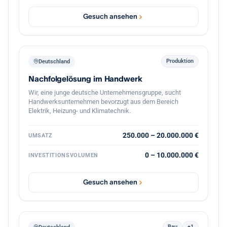
vollständige Übernahme oder eine Mehrheit inklusive
Übernahme der Geschäftsführung. Eine strukturierte
Gesuch ansehen
Übergabe im Tempo des bisherigen Inhabers ist
selbstverständlich, ein gleitender Übergang oder eine
zeitweise weitere Einbindung gut vorstellbar. Eine
Transaktion finanziere ich aus Eigenmitteln in Verbindung
mit einem festen privaten Investorenkreis, der bei
Produktion
Deutschland
zusätzlichem Bedarf Eigenkapital von bis zu 3 Millionen
Nachfolgelösung im Handwerk
Euro bereitstellt. Damit lässt sich eine Übernahme zügig
und verlässlich umsetzen. Eine
Wir, eine junge deutsche Unternehmensgruppe, sucht
Vertraulichkeitsvereinbarung unterzeichne ich
Handwerksunternehmen bevorzugt aus dem Bereich
selbstverständlich gern. Ich freue mich auf einen
Elektrik, Heizung- und Klimatechnik.
vertraulichen Austausch.
250.000 – 20.000.000 €
UMSATZ
0 – 10.000.000 €
INVESTITIONSVOLUMEN
Gesuch ansehen
Bau
+1