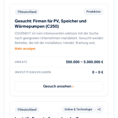
Produktion
Deutschland
Gesucht: Firmen für PV, Speicher und
Wärmepumpen (C250)
COVENDIT ist vom Interessenten exklusiv mit der Suche
nach geeigneten Unternehmen mandatiert. Gesucht werden
Betriebe, die mit der Installation, Handel, Wartung und
Verkauf von Solar- / PV-Anlagen, PV-Module, Speicher,
Mehr anzeigen
Warmwasser- / Wärmepumpen, o.ä. beschäftigt sind.
Folgende Suchkriterien stehen im Vordergrund: Branche:
Installation, Betrieb, Wartung und Verkauf von Solar- / PV-
500.000 – 5.000.000 €
UMSATZ
Anlagen, Speicher, Wärmepumpen, u.ä. Standort: Berlin,
Brandenburg, Sachsen, Bayern, Baden-Württemberg,
0 – 0 €
INVESTITIONSVOLUMEN
Niedersachsen, NRW, Hamburg, Rheinland-Pfalz
Mitarbeiter: 5-50 Umsatz: 0,5-5 MEUR Beteiligung: 60% aber
flexibel, partnerschaftlich Management: Altgesellschafter
Gesuch ansehen
gerne weiter aktiv
Online & Technologie
+2
Deutschland