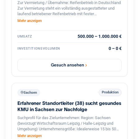
Zur Vermietung / Übernahme: Reifenbetrieb in Deutschland
Zur Vermietung steht ein vollständig ausgestatteter und
laufend betriebener Reifenbetrieb mit fester
Kundenstruktur und etabliertem Geschäftsbetrieb. Der
Mehr anzeigen
Betrieb ist spezialisiert auf den professionellen
Reifenservice für Pkw, Transporter und Lkw. Die Werkstatt
ist komplett ausgestattet und sofort betriebsbereit.
500.000 – 1.000.000 €
UMSATZ
Ausstattung und Vorteile: Voll ausgestattete Werkstatt für
Reifenmontage und Service aller Fahrzeugtypen(LKWs
0 – 0 €
INVESTITIONSVOLUMEN
auch möglich). Geschlossener Werkstattbereich, in den
auch Lkw problemlos einfahren können Hebebühnen und
professionelles Equipment für Fahrzeuge Bestehender
Gesuch ansehen
Kundenstamm und laufender Geschäftsbetrieb Gute Lage
mit regelmäßigem Kundenverkehr Eine Übernahme oder
Zusammenarbeit ist möglich. Auf Wunsch wird eine aktive
Unterstützung im Bereich Verkauf und Kundenbetreuung
sowie Zugang zum bestehenden Kundenstamm angeboten,
Produktion
Sachsen
um einen reibungslosen Übergang und stabile Umsätze
Erfahrener Standortleiter (38) sucht gesundes
sicherzustellen. Der Betrieb eignet sich ideal für Fachkräfte
oder Unternehmer im Reifen- und Kfz-Servicebereich, die
KMU in Sachsen zur Nachfolge
sofort starten möchten.
Suchprofil für das Zielunternehmen: Region: Sachsen
(bevorzugt Wirtschaftsraum Leipzig / Halle-Leipzig und
Umgebung) Unternehmensgröße: Idealerweise 15 bis 50
Mitarbeiter mit einer funktionierenden zweiten
Mehr anzeigen