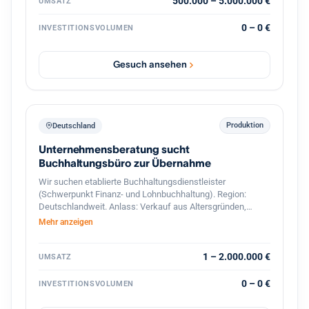
interessant sind Unternehmen mit Leistungen in den
500.000 – 5.000.000 €
UMSATZ
Bereichen: Gebäude- und Installationstechnik
Industrieelektrik Schaltschrankbau
0 – 0 €
INVESTITIONSVOLUMEN
Automatisierungstechnik Energie- und Gebäudetechnik
Wartung & Service Photovoltaik / Ladeinfrastruktur
(optional) Der Interessent strebt eine langfristige
Gesuch ansehen
Weiterführung und Weiterentwicklung des Unternehmens
an. Auch Nachfolgesituationen oder strategische
Übergaben sind willkommen. Gesucht werden
Unternehmen mit: 7 bis 50 Mitarbeitern Umsatz zwischen
500.000 € und 5 Mio. € Standort in Deutschland PLZ-
Produktion
Deutschland
Bereich 6–9
Unternehmensberatung sucht
Buchhaltungsbüro zur Übernahme
Wir suchen etablierte Buchhaltungsdienstleister
(Schwerpunkt Finanz- und Lohnbuchhaltung). Region:
Deutschlandweit. Anlass: Verkauf aus Altersgründen,
Nachfolgemangel oder strategischer Neuausrichtung.
Mehr anzeigen
1 – 2.000.000 €
UMSATZ
0 – 0 €
INVESTITIONSVOLUMEN