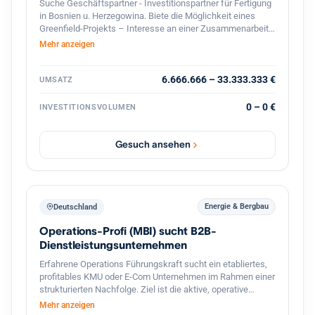
Suche Geschäftspartner - Investitionspartner für Fertigung
in Bosnien u. Herzegowina. Biete die Möglichkeit eines
Greenfield-Projekts – Interesse an einer Zusammenarbeit?
Lassen Sie uns über Zahlen, Möglichkeiten und die
Mehr anzeigen
konkrete Umsetzung sprechen! ?? Falls Sie nur
Informationen benötigen, wie-was machbar ist – zögern
Sie nicht, mich zu kontaktieren. Bitte teilen. Danke!
6.666.666 – 33.333.333 €
UMSATZ
0 – 0 €
INVESTITIONSVOLUMEN
Gesuch ansehen
Energie & Bergbau
Deutschland
Operations-Profi (MBI) sucht B2B-
Dienstleistungsunternehmen
Erfahrene Operations Führungskraft sucht ein etabliertes,
profitables KMU oder E-Com Unternehmen im Rahmen einer
strukturierten Nachfolge. Ziel ist die aktive, operative
Übernahme der Geschäftsführung (tätige Beteiligung), die
Mehr anzeigen
Fortführung des Lebenswerks des Inhabers sowie die