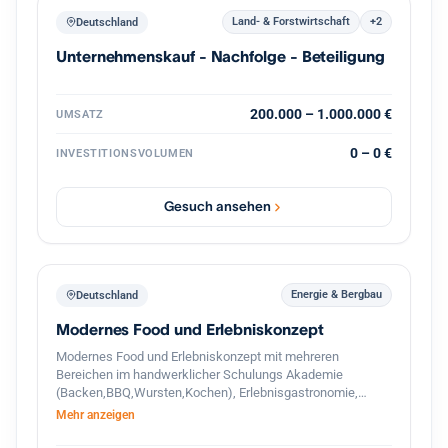
Land- & Forstwirtschaft
+2
Deutschland
Unternehmenskauf - Nachfolge - Beteiligung
200.000 – 1.000.000 €
UMSATZ
0 – 0 €
INVESTITIONSVOLUMEN
Gesuch ansehen
Energie & Bergbau
Deutschland
Modernes Food und Erlebniskonzept
Modernes Food und Erlebniskonzept mit mehreren
Bereichen im handwerklicher Schulungs Akademie
(Backen,BBQ,Wursten,Kochen), Erlebnisgastronomie,
Streetfood und hochwertigem Handel. Das Unternehmen
Mehr anzeigen
verbindet traditionelle Herstellung mit modernen
Gastronomie und Eventkonzepten. Zusätzlich besteht ein