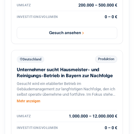
exklusiver Vertrieb hochwertiger französischer Mehle mit
200.000 – 500.000 €
UMSATZ
Wachstumspotenzial im Bereich Gastronomie und
Systemkonzepte. Vorhanden sind bereits etablierte
0 – 0 €
INVESTITIONSVOLUMEN
Geschäftsbereiche, bestehende Kundenstrukturen,
Veranstaltungen, Onlinehandel sowie verschiedene Ausbau
und Skalierungsmöglichkeiten. Gesucht wird ein Investor
Gesuch ansehen
oder strategischer Partner zur Weiterentwicklung der
Marke, Skalierung bestehender Konzepte sowie zum
Ausbau neuer Geschäftsbereiche im Food und
Erlebnisbereich.
Produktion
Deutschland
Unternehmer sucht Hausmeister- und
Reinigungs-Betrieb in Bayern zur Nachfolge
Gesucht wird ein etablierter Betrieb im
Gebäudemanagement zur langfristigen Nachfolge, den ich
selbst operativ übernehme und fortführe. Im Fokus stehen
Hausmeister- und Facility-Services, Gebäudereinigung,
Mehr anzeigen
Winterdienst und Grünflächenpflege, mit Schwerpunkt
Bayern und Baden-Württemberg, grundsätzlich bundesweit.
Interessant sind ertragsstarke Betriebe mit
1.000.000 – 12.000.000 €
UMSATZ
wiederkehrenden Umsätzen und einem breit verteilten
Kundenstamm ohne Abhängigkeit von einzelnen
0 – 0 €
INVESTITIONSVOLUMEN
Großkunden, bevorzugt asset-light. Angestrebt ist eine