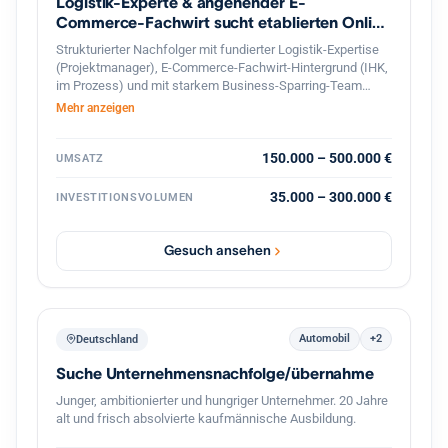
Logistik-Experte & angehender E-
Commerce-Fachwirt sucht etablierten Online
Shop
Strukturierter Nachfolger mit fundierter Logistik-Expertise
(Projektmanager), E-Commerce-Fachwirt-Hintergrund (IHK,
im Prozess) und mit starkem Business-Sparring-Team
Unterstützung, sucht profitablen Online-Shop in
Mehr anzeigen
Deutschland zur langfristigen Weiterführung. Gesicherte
Finanzierung und professionelle, diskrete Abwicklung
garantiert.
150.000 – 500.000 €
UMSATZ
35.000 – 300.000 €
INVESTITIONSVOLUMEN
Gesuch ansehen
Automobil
+2
Deutschland
Suche Unternehmensnachfolge/übernahme
Junger, ambitionierter und hungriger Unternehmer. 20 Jahre
alt und frisch absolvierte kaufmännische Ausbildung.