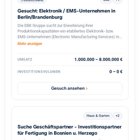
Deutschland
Gesucht: Elektronik / EMS-Unternehmen in
Berlin/Brandenburg
Die EBK Gruppe sucht zur Erweiterung ihrer
Produktionskapazitäten ein etabliertes Elektronik- bzw.
EMS-Unternehmen (Electronic Manufacturing Services) in
Berlin und dem direkten Berliner Umland (Speckgürtel).
Mehr anzeigen
Gesucht werden Betriebe mit Schwerpunkt auf der
Fertigung und Bestückung elektronischer Baugruppen,
Leiterplatten (SMD/THT) sowie elektromechanischer
1.000.000 – 8.000.000 €
UMSATZ
Komponenten. Ideal sind Unternehmen mit eingespieltem
Team, bestehendem Kundenstamm und Potenzial für die
0 – 0 €
INVESTITIONSVOLUMEN
Serien- und On-Demand-Produktion.
Gesuch ansehen
Haus & Garten
+2
Suche Geschäftspartner - Investitionspartner
für Fertigung in Bosnien u. Herzego