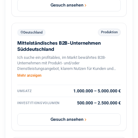
Gesuch ansehen
Produktion
Deutschland
Mittelständisches B2B-Unternehmen
Süddeutschland
Ich suche ein profitables, im Markt bewährtes B2B-
Unternehmen mit Produkt- und/oder
Dienstleistungsangebot, klarem Nutzen für Kunden und
stabilen Geschäftsbeziehungen. Bevorzugt sind
Mehr anzeigen
süddeutsche Standorte oder die deutschsprachige
Schweiz, technische oder ingenieurnahe Bereiche sowie
eine überschaubare, gut führbare Unternehmensgröße.
1.000.000 – 5.000.000 €
UMSATZ
Gesucht wird eine Nachfolgesituation mit organischem
Wachstumspotenzial, solider Ertragskraft und konservativ
500.000 – 2.500.000 €
INVESTITIONSVOLUMEN
tragfähiger Finanzierung. Nicht gesucht sind
Sanierungsfälle, reine Handels- oder Distributionsmodelle.
Gesuch ansehen