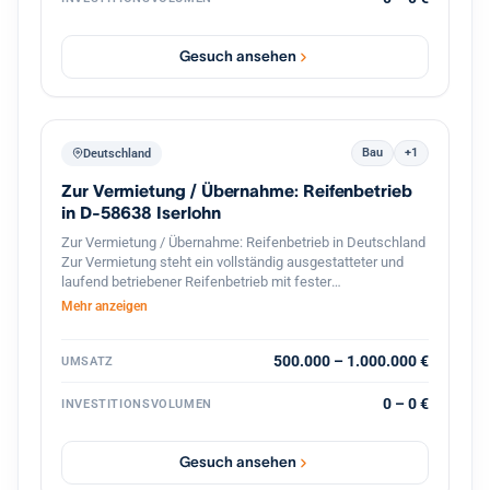
mehreren Dutzend Standorten in Baden Württemberg kann
das Haus seinen Kunden eine flächendeckende,
persönliche Betreuung vor Ort gewährleisten, wodurch das
Gesuch ansehen
Institut besonders gut in den dortigen Wirtschaftsraum
eingebunden ist.
Bau
+1
Deutschland
Zur Vermietung / Übernahme: Reifenbetrieb
in D-58638 Iserlohn
Zur Vermietung / Übernahme: Reifenbetrieb in Deutschland
Zur Vermietung steht ein vollständig ausgestatteter und
laufend betriebener Reifenbetrieb mit fester
Kundenstruktur und etabliertem Geschäftsbetrieb. Der
Mehr anzeigen
Betrieb ist spezialisiert auf den professionellen
Reifenservice für Pkw, Transporter und Lkw. Die Werkstatt
ist komplett ausgestattet und sofort betriebsbereit.
500.000 – 1.000.000 €
UMSATZ
Ausstattung und Vorteile: Voll ausgestattete Werkstatt für
Reifenmontage und Service aller Fahrzeugtypen(LKWs
0 – 0 €
INVESTITIONSVOLUMEN
auch möglich). Geschlossener Werkstattbereich, in den
auch Lkw problemlos einfahren können Hebebühnen und
professionelles Equipment für Fahrzeuge Bestehender
Gesuch ansehen
Kundenstamm und laufender Geschäftsbetrieb Gute Lage