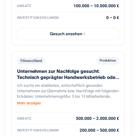
100.000 – 10.000.000 €
UMSATZ
0 – 0 €
INVESTITIONSVOLUMEN
Gesuch ansehen
Produktion
Deutschland
Unternehmen zur Nachfolge gesucht:
Technisch geprägter Handwerksbetrieb oder
KMU
Ich suche ein etabliertes, wirtschaftlich gesundes
Unternehmen zur Übernahme bzw. Nachfolge mit folgenden
Eckdaten: Unternehmensgröße: 5 bis 15 Mitarbeitende
Umsatz: etwa 800.000 bis 2 Mio. Euro Branche: Handwerk,
Mehr anzeigen
bevorzugt Metallbau, oder produzierendes Gewerbe im
Bereich Feinwerktechnik, Metallbau, o.ä. Markt & Kunden:
stabiler, möglichst diversifizierter Kundenstamm Produkte &
500.000 – 2.000.000 €
UMSATZ
Leistungen: technisch anspruchsvoll, mit nicht leicht zu
ersetzenden Technologien oder Leistungen Perspektive:
200.000 – 500.000 €
INVESTITIONSVOLUMEN
solides Fundament mit Potenzial für eine langfristige