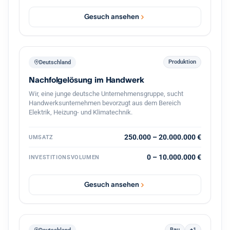
vollständige Übernahme oder eine Mehrheit inklusive
Übernahme der Geschäftsführung. Eine strukturierte
Gesuch ansehen
Übergabe im Tempo des bisherigen Inhabers ist
selbstverständlich, ein gleitender Übergang oder eine
zeitweise weitere Einbindung gut vorstellbar. Eine
Transaktion finanziere ich aus Eigenmitteln in Verbindung
mit einem festen privaten Investorenkreis, der bei
Produktion
Deutschland
zusätzlichem Bedarf Eigenkapital von bis zu 3 Millionen
Nachfolgelösung im Handwerk
Euro bereitstellt. Damit lässt sich eine Übernahme zügig
und verlässlich umsetzen. Eine
Wir, eine junge deutsche Unternehmensgruppe, sucht
Vertraulichkeitsvereinbarung unterzeichne ich
Handwerksunternehmen bevorzugt aus dem Bereich
selbstverständlich gern. Ich freue mich auf einen
Elektrik, Heizung- und Klimatechnik.
vertraulichen Austausch.
250.000 – 20.000.000 €
UMSATZ
0 – 10.000.000 €
INVESTITIONSVOLUMEN
Gesuch ansehen
Bau
+1