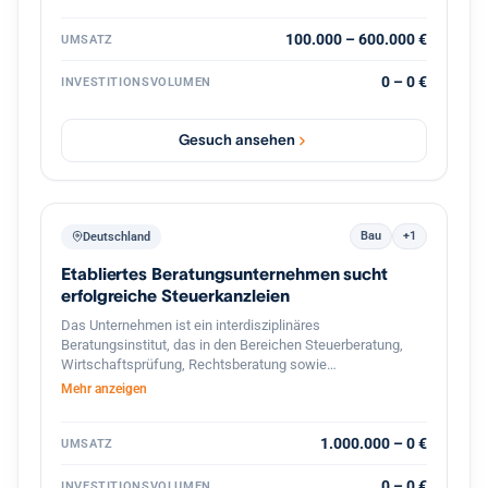
strategische Weiterentwicklung durch
Prozessdigitalisierung und Skalierung
100.000 – 600.000 €
UMSATZ
0 – 0 €
INVESTITIONSVOLUMEN
Gesuch ansehen
Bau
+1
Deutschland
Etabliertes Beratungsunternehmen sucht
erfolgreiche Steuerkanzleien
Das Unternehmen ist ein interdisziplinäres
Beratungsinstitut, das in den Bereichen Steuerberatung,
Wirtschaftsprüfung, Rechtsberatung sowie
betriebswirtschaftliche Unternehmensberatung tätig ist. Es
Mehr anzeigen
richtet sein Leistungsangebot vor allem an
mittelständische Unternehmen, Selbst‑ und Freiberufler
sowie an Privatpersonen mit komplexen steuer‑ und
1.000.000 – 0 €
UMSATZ
finanzrechtlichen Fragestellungen. Mit einer Belegschaft
von rund 1 500 Mitarbeitern und einem Netzwerk von
0 – 0 €
INVESTITIONSVOLUMEN