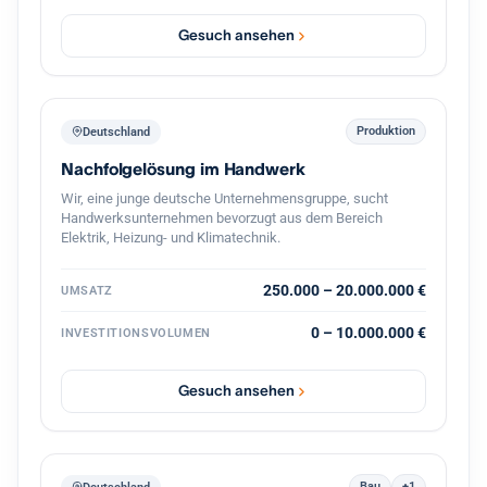
vollständige Übernahme oder eine Mehrheit inklusive
Übernahme der Geschäftsführung. Eine strukturierte
Gesuch ansehen
Übergabe im Tempo des bisherigen Inhabers ist
selbstverständlich, ein gleitender Übergang oder eine
zeitweise weitere Einbindung gut vorstellbar. Eine
Transaktion finanziere ich aus Eigenmitteln in Verbindung
mit einem festen privaten Investorenkreis, der bei
Produktion
Deutschland
zusätzlichem Bedarf Eigenkapital von bis zu 3 Millionen
Nachfolgelösung im Handwerk
Euro bereitstellt. Damit lässt sich eine Übernahme zügig
und verlässlich umsetzen. Eine
Wir, eine junge deutsche Unternehmensgruppe, sucht
Vertraulichkeitsvereinbarung unterzeichne ich
Handwerksunternehmen bevorzugt aus dem Bereich
selbstverständlich gern. Ich freue mich auf einen
Elektrik, Heizung- und Klimatechnik.
vertraulichen Austausch.
250.000 – 20.000.000 €
UMSATZ
0 – 10.000.000 €
INVESTITIONSVOLUMEN
Gesuch ansehen
Bau
+1