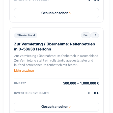
mehreren Dutzend Standorten in Baden Württemberg kann
das Haus seinen Kunden eine flächendeckende,
persönliche Betreuung vor Ort gewährleisten, wodurch das
Gesuch ansehen
Institut besonders gut in den dortigen Wirtschaftsraum
eingebunden ist.
Bau
+1
Deutschland
Zur Vermietung / Übernahme: Reifenbetrieb
in D-58638 Iserlohn
Zur Vermietung / Übernahme: Reifenbetrieb in Deutschland
Zur Vermietung steht ein vollständig ausgestatteter und
laufend betriebener Reifenbetrieb mit fester
Kundenstruktur und etabliertem Geschäftsbetrieb. Der
Mehr anzeigen
Betrieb ist spezialisiert auf den professionellen
Reifenservice für Pkw, Transporter und Lkw. Die Werkstatt
ist komplett ausgestattet und sofort betriebsbereit.
500.000 – 1.000.000 €
UMSATZ
Ausstattung und Vorteile: Voll ausgestattete Werkstatt für
Reifenmontage und Service aller Fahrzeugtypen(LKWs
0 – 0 €
INVESTITIONSVOLUMEN
auch möglich). Geschlossener Werkstattbereich, in den
auch Lkw problemlos einfahren können Hebebühnen und
professionelles Equipment für Fahrzeuge Bestehender
Gesuch ansehen
Kundenstamm und laufender Geschäftsbetrieb Gute Lage