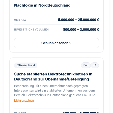
vertriebsstarke Unternehmerpersönlichkeit, die den
Nachfolge in Norddeutschland
nächsten Wachstumsschritt mitgestaltet. Diskretion ist
ausdrücklich gewünscht. Weitere Informationen erfolgen
nach persönlicher Kontaktaufnahme und
Vertraulichkeitsvereinbarung.
5.000.000 – 25.000.000 €
UMSATZ
500.000 – 3.000.000 €
INVESTITIONSVOLUMEN
Gesuch ansehen
Bau
+1
Deutschland
Suche etablierten Elektrotechnikbetrieb in
Deutschland zur Übernahme/Beteiligung
Beschreibung Für einen unternehmerisch geprägten
Interessenten wird ein etabliertes Unternehmen aus dem
Bereich Elektrotechnik in Deutschland gesucht. Fokus liegt
auf profitablen kleinen bis mittelständischen Betrieben mit
Mehr anzeigen
stabiler Kundenbasis, qualifizierten Mitarbeitern und
langfristigem Entwicklungspotenzial. Besonders