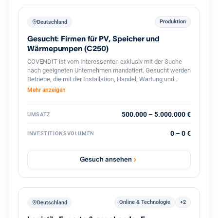
Produktion
Deutschland
Gesucht: Firmen für PV, Speicher und
Wärmepumpen (C250)
COVENDIT ist vom Interessenten exklusiv mit der Suche
nach geeigneten Unternehmen mandatiert. Gesucht werden
Betriebe, die mit der Installation, Handel, Wartung und
Verkauf von Solar- / PV-Anlagen, PV-Module, Speicher,
Mehr anzeigen
Warmwasser- / Wärmepumpen, o.ä. beschäftigt sind.
Folgende Suchkriterien stehen im Vordergrund: Branche:
Installation, Betrieb, Wartung und Verkauf von Solar- / PV-
500.000 – 5.000.000 €
UMSATZ
Anlagen, Speicher, Wärmepumpen, u.ä. Standort: Berlin,
Brandenburg, Sachsen, Bayern, Baden-Württemberg,
0 – 0 €
INVESTITIONSVOLUMEN
Niedersachsen, NRW, Hamburg, Rheinland-Pfalz
Mitarbeiter: 5-50 Umsatz: 0,5-5 MEUR Beteiligung: 60% aber
flexibel, partnerschaftlich Management: Altgesellschafter
Gesuch ansehen
gerne weiter aktiv
Online & Technologie
+2
Deutschland