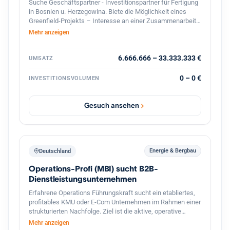
Suche Geschäftspartner - Investitionspartner für Fertigung
in Bosnien u. Herzegowina. Biete die Möglichkeit eines
Greenfield-Projekts – Interesse an einer Zusammenarbeit?
Lassen Sie uns über Zahlen, Möglichkeiten und die
Mehr anzeigen
konkrete Umsetzung sprechen! ?? Falls Sie nur
Informationen benötigen, wie-was machbar ist – zögern
Sie nicht, mich zu kontaktieren. Bitte teilen. Danke!
6.666.666 – 33.333.333 €
UMSATZ
0 – 0 €
INVESTITIONSVOLUMEN
Gesuch ansehen
Energie & Bergbau
Deutschland
Operations-Profi (MBI) sucht B2B-
Dienstleistungsunternehmen
Erfahrene Operations Führungskraft sucht ein etabliertes,
profitables KMU oder E-Com Unternehmen im Rahmen einer
strukturierten Nachfolge. Ziel ist die aktive, operative
Übernahme der Geschäftsführung (tätige Beteiligung), die
Mehr anzeigen
Fortführung des Lebenswerks des Inhabers sowie die