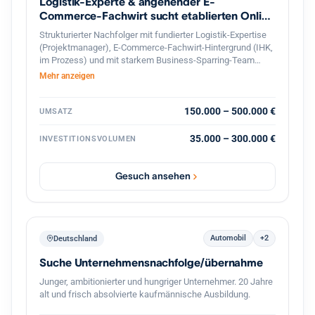
Logistik-Experte & angehender E-
Commerce-Fachwirt sucht etablierten Online
Shop
Strukturierter Nachfolger mit fundierter Logistik-Expertise
(Projektmanager), E-Commerce-Fachwirt-Hintergrund (IHK,
im Prozess) und mit starkem Business-Sparring-Team
Unterstützung, sucht profitablen Online-Shop in
Mehr anzeigen
Deutschland zur langfristigen Weiterführung. Gesicherte
Finanzierung und professionelle, diskrete Abwicklung
garantiert.
150.000 – 500.000 €
UMSATZ
35.000 – 300.000 €
INVESTITIONSVOLUMEN
Gesuch ansehen
Automobil
+2
Deutschland
Suche Unternehmensnachfolge/übernahme
Junger, ambitionierter und hungriger Unternehmer. 20 Jahre
alt und frisch absolvierte kaufmännische Ausbildung.