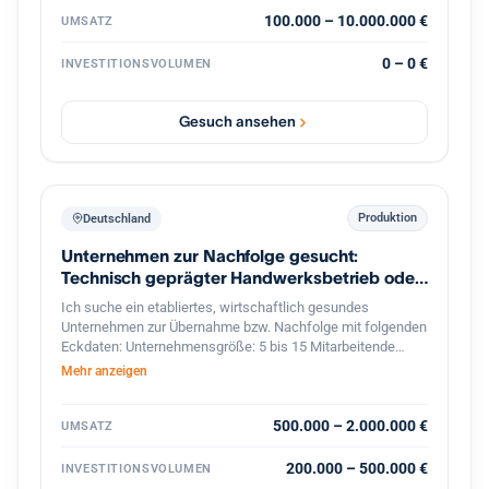
100.000 – 10.000.000 €
UMSATZ
0 – 0 €
INVESTITIONSVOLUMEN
Gesuch ansehen
Produktion
Deutschland
Unternehmen zur Nachfolge gesucht:
Technisch geprägter Handwerksbetrieb oder
KMU
Ich suche ein etabliertes, wirtschaftlich gesundes
Unternehmen zur Übernahme bzw. Nachfolge mit folgenden
Eckdaten: Unternehmensgröße: 5 bis 15 Mitarbeitende
Umsatz: etwa 800.000 bis 2 Mio. Euro Branche: Handwerk,
Mehr anzeigen
bevorzugt Metallbau, oder produzierendes Gewerbe im
Bereich Feinwerktechnik, Metallbau, o.ä. Markt & Kunden:
stabiler, möglichst diversifizierter Kundenstamm Produkte &
500.000 – 2.000.000 €
UMSATZ
Leistungen: technisch anspruchsvoll, mit nicht leicht zu
ersetzenden Technologien oder Leistungen Perspektive:
200.000 – 500.000 €
INVESTITIONSVOLUMEN
solides Fundament mit Potenzial für eine langfristige