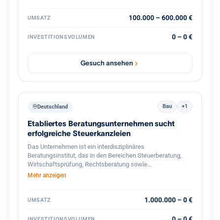
strategische Weiterentwicklung durch
Prozessdigitalisierung und Skalierung
100.000 – 600.000 €
UMSATZ
0 – 0 €
INVESTITIONSVOLUMEN
Gesuch ansehen
Bau
+1
Deutschland
Etabliertes Beratungsunternehmen sucht
erfolgreiche Steuerkanzleien
Das Unternehmen ist ein interdisziplinäres
Beratungsinstitut, das in den Bereichen Steuerberatung,
Wirtschaftsprüfung, Rechtsberatung sowie
betriebswirtschaftliche Unternehmensberatung tätig ist. Es
Mehr anzeigen
richtet sein Leistungsangebot vor allem an
mittelständische Unternehmen, Selbst‑ und Freiberufler
sowie an Privatpersonen mit komplexen steuer‑ und
1.000.000 – 0 €
UMSATZ
finanzrechtlichen Fragestellungen. Mit einer Belegschaft
von rund 1 500 Mitarbeitern und einem Netzwerk von
0 – 0 €
INVESTITIONSVOLUMEN