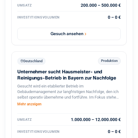
exklusiver Vertrieb hochwertiger französischer Mehle mit
200.000 – 500.000 €
UMSATZ
Wachstumspotenzial im Bereich Gastronomie und
Systemkonzepte. Vorhanden sind bereits etablierte
0 – 0 €
INVESTITIONSVOLUMEN
Geschäftsbereiche, bestehende Kundenstrukturen,
Veranstaltungen, Onlinehandel sowie verschiedene Ausbau
und Skalierungsmöglichkeiten. Gesucht wird ein Investor
Gesuch ansehen
oder strategischer Partner zur Weiterentwicklung der
Marke, Skalierung bestehender Konzepte sowie zum
Ausbau neuer Geschäftsbereiche im Food und
Erlebnisbereich.
Produktion
Deutschland
Unternehmer sucht Hausmeister- und
Reinigungs-Betrieb in Bayern zur Nachfolge
Gesucht wird ein etablierter Betrieb im
Gebäudemanagement zur langfristigen Nachfolge, den ich
selbst operativ übernehme und fortführe. Im Fokus stehen
Hausmeister- und Facility-Services, Gebäudereinigung,
Mehr anzeigen
Winterdienst und Grünflächenpflege, mit Schwerpunkt
Bayern und Baden-Württemberg, grundsätzlich bundesweit.
Interessant sind ertragsstarke Betriebe mit
1.000.000 – 12.000.000 €
UMSATZ
wiederkehrenden Umsätzen und einem breit verteilten
Kundenstamm ohne Abhängigkeit von einzelnen
0 – 0 €
INVESTITIONSVOLUMEN
Großkunden, bevorzugt asset-light. Angestrebt ist eine