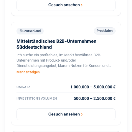
Gesuch ansehen
Produktion
Deutschland
Mittelständisches B2B-Unternehmen
Süddeutschland
Ich suche ein profitables, im Markt bewährtes B2B-
Unternehmen mit Produkt- und/oder
Dienstleistungsangebot, klarem Nutzen für Kunden und
stabilen Geschäftsbeziehungen. Bevorzugt sind
Mehr anzeigen
süddeutsche Standorte oder die deutschsprachige
Schweiz, technische oder ingenieurnahe Bereiche sowie
eine überschaubare, gut führbare Unternehmensgröße.
1.000.000 – 5.000.000 €
UMSATZ
Gesucht wird eine Nachfolgesituation mit organischem
Wachstumspotenzial, solider Ertragskraft und konservativ
500.000 – 2.500.000 €
INVESTITIONSVOLUMEN
tragfähiger Finanzierung. Nicht gesucht sind
Sanierungsfälle, reine Handels- oder Distributionsmodelle.
Gesuch ansehen