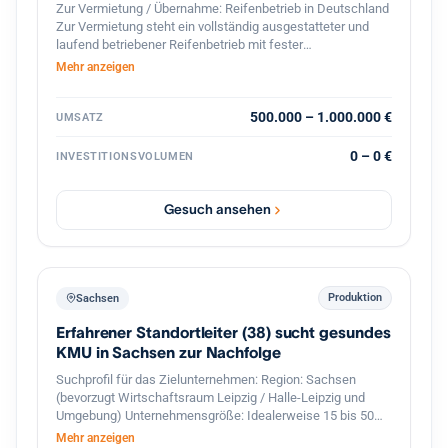
Zur Vermietung / Übernahme: Reifenbetrieb in Deutschland
Zur Vermietung steht ein vollständig ausgestatteter und
laufend betriebener Reifenbetrieb mit fester
Kundenstruktur und etabliertem Geschäftsbetrieb. Der
Mehr anzeigen
Betrieb ist spezialisiert auf den professionellen
Reifenservice für Pkw, Transporter und Lkw. Die Werkstatt
ist komplett ausgestattet und sofort betriebsbereit.
500.000 – 1.000.000 €
UMSATZ
Ausstattung und Vorteile: Voll ausgestattete Werkstatt für
Reifenmontage und Service aller Fahrzeugtypen(LKWs
0 – 0 €
INVESTITIONSVOLUMEN
auch möglich). Geschlossener Werkstattbereich, in den
auch Lkw problemlos einfahren können Hebebühnen und
professionelles Equipment für Fahrzeuge Bestehender
Gesuch ansehen
Kundenstamm und laufender Geschäftsbetrieb Gute Lage
mit regelmäßigem Kundenverkehr Eine Übernahme oder
Zusammenarbeit ist möglich. Auf Wunsch wird eine aktive
Unterstützung im Bereich Verkauf und Kundenbetreuung
sowie Zugang zum bestehenden Kundenstamm angeboten,
Produktion
Sachsen
um einen reibungslosen Übergang und stabile Umsätze
Erfahrener Standortleiter (38) sucht gesundes
sicherzustellen. Der Betrieb eignet sich ideal für Fachkräfte
oder Unternehmer im Reifen- und Kfz-Servicebereich, die
KMU in Sachsen zur Nachfolge
sofort starten möchten.
Suchprofil für das Zielunternehmen: Region: Sachsen
(bevorzugt Wirtschaftsraum Leipzig / Halle-Leipzig und
Umgebung) Unternehmensgröße: Idealerweise 15 bis 50
Mitarbeiter mit einer funktionierenden zweiten
Mehr anzeigen