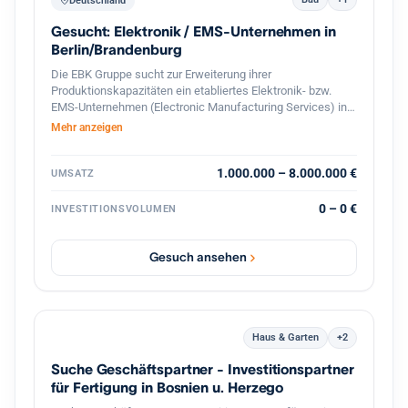
Deutschland
Gesucht: Elektronik / EMS-Unternehmen in
Berlin/Brandenburg
Die EBK Gruppe sucht zur Erweiterung ihrer
Produktionskapazitäten ein etabliertes Elektronik- bzw.
EMS-Unternehmen (Electronic Manufacturing Services) in
Berlin und dem direkten Berliner Umland (Speckgürtel).
Mehr anzeigen
Gesucht werden Betriebe mit Schwerpunkt auf der
Fertigung und Bestückung elektronischer Baugruppen,
Leiterplatten (SMD/THT) sowie elektromechanischer
1.000.000 – 8.000.000 €
UMSATZ
Komponenten. Ideal sind Unternehmen mit eingespieltem
Team, bestehendem Kundenstamm und Potenzial für die
0 – 0 €
INVESTITIONSVOLUMEN
Serien- und On-Demand-Produktion.
Gesuch ansehen
Haus & Garten
+2
Suche Geschäftspartner - Investitionspartner
für Fertigung in Bosnien u. Herzego