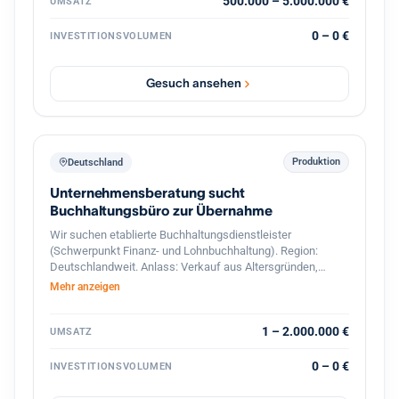
interessant sind Unternehmen mit Leistungen in den
500.000 – 5.000.000 €
UMSATZ
Bereichen: Gebäude- und Installationstechnik
Industrieelektrik Schaltschrankbau
0 – 0 €
INVESTITIONSVOLUMEN
Automatisierungstechnik Energie- und Gebäudetechnik
Wartung & Service Photovoltaik / Ladeinfrastruktur
(optional) Der Interessent strebt eine langfristige
Gesuch ansehen
Weiterführung und Weiterentwicklung des Unternehmens
an. Auch Nachfolgesituationen oder strategische
Übergaben sind willkommen. Gesucht werden
Unternehmen mit: 7 bis 50 Mitarbeitern Umsatz zwischen
500.000 € und 5 Mio. € Standort in Deutschland PLZ-
Produktion
Deutschland
Bereich 6–9
Unternehmensberatung sucht
Buchhaltungsbüro zur Übernahme
Wir suchen etablierte Buchhaltungsdienstleister
(Schwerpunkt Finanz- und Lohnbuchhaltung). Region:
Deutschlandweit. Anlass: Verkauf aus Altersgründen,
Nachfolgemangel oder strategischer Neuausrichtung.
Mehr anzeigen
1 – 2.000.000 €
UMSATZ
0 – 0 €
INVESTITIONSVOLUMEN