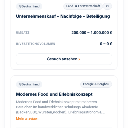
Land- & Forstwirtschaft
+2
Deutschland
Unternehmenskauf - Nachfolge - Beteiligung
200.000 – 1.000.000 €
UMSATZ
0 – 0 €
INVESTITIONSVOLUMEN
Gesuch ansehen
Energie & Bergbau
Deutschland
Modernes Food und Erlebniskonzept
Modernes Food und Erlebniskonzept mit mehreren
Bereichen im handwerklicher Schulungs Akademie
(Backen,BBQ,Wursten,Kochen), Erlebnisgastronomie,
Streetfood und hochwertigem Handel. Das Unternehmen
Mehr anzeigen
verbindet traditionelle Herstellung mit modernen
Gastronomie und Eventkonzepten. Zusätzlich besteht ein