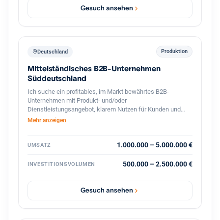
Gesuch ansehen
Produktion
Deutschland
Mittelständisches B2B-Unternehmen
Süddeutschland
Ich suche ein profitables, im Markt bewährtes B2B-
Unternehmen mit Produkt- und/oder
Dienstleistungsangebot, klarem Nutzen für Kunden und
stabilen Geschäftsbeziehungen. Bevorzugt sind
Mehr anzeigen
süddeutsche Standorte oder die deutschsprachige
Schweiz, technische oder ingenieurnahe Bereiche sowie
eine überschaubare, gut führbare Unternehmensgröße.
1.000.000 – 5.000.000 €
UMSATZ
Gesucht wird eine Nachfolgesituation mit organischem
Wachstumspotenzial, solider Ertragskraft und konservativ
500.000 – 2.500.000 €
INVESTITIONSVOLUMEN
tragfähiger Finanzierung. Nicht gesucht sind
Sanierungsfälle, reine Handels- oder Distributionsmodelle.
Gesuch ansehen