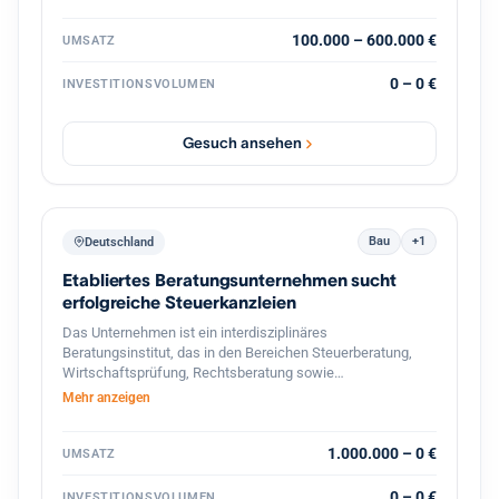
strategische Weiterentwicklung durch
Prozessdigitalisierung und Skalierung
100.000 – 600.000 €
UMSATZ
0 – 0 €
INVESTITIONSVOLUMEN
Gesuch ansehen
Bau
+1
Deutschland
Etabliertes Beratungsunternehmen sucht
erfolgreiche Steuerkanzleien
Das Unternehmen ist ein interdisziplinäres
Beratungsinstitut, das in den Bereichen Steuerberatung,
Wirtschaftsprüfung, Rechtsberatung sowie
betriebswirtschaftliche Unternehmensberatung tätig ist. Es
Mehr anzeigen
richtet sein Leistungsangebot vor allem an
mittelständische Unternehmen, Selbst‑ und Freiberufler
sowie an Privatpersonen mit komplexen steuer‑ und
1.000.000 – 0 €
UMSATZ
finanzrechtlichen Fragestellungen. Mit einer Belegschaft
von rund 1 500 Mitarbeitern und einem Netzwerk von
0 – 0 €
INVESTITIONSVOLUMEN