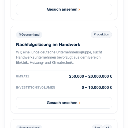
vollständige Übernahme oder eine Mehrheit inklusive
Übernahme der Geschäftsführung. Eine strukturierte
Gesuch ansehen
Übergabe im Tempo des bisherigen Inhabers ist
selbstverständlich, ein gleitender Übergang oder eine
zeitweise weitere Einbindung gut vorstellbar. Eine
Transaktion finanziere ich aus Eigenmitteln in Verbindung
mit einem festen privaten Investorenkreis, der bei
Produktion
Deutschland
zusätzlichem Bedarf Eigenkapital von bis zu 3 Millionen
Nachfolgelösung im Handwerk
Euro bereitstellt. Damit lässt sich eine Übernahme zügig
und verlässlich umsetzen. Eine
Wir, eine junge deutsche Unternehmensgruppe, sucht
Vertraulichkeitsvereinbarung unterzeichne ich
Handwerksunternehmen bevorzugt aus dem Bereich
selbstverständlich gern. Ich freue mich auf einen
Elektrik, Heizung- und Klimatechnik.
vertraulichen Austausch.
250.000 – 20.000.000 €
UMSATZ
0 – 10.000.000 €
INVESTITIONSVOLUMEN
Gesuch ansehen
Bau
+1