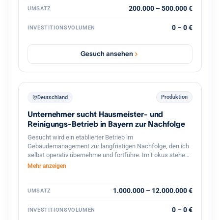
exklusiver Vertrieb hochwertiger französischer Mehle mit
200.000 – 500.000 €
UMSATZ
Wachstumspotenzial im Bereich Gastronomie und
Systemkonzepte. Vorhanden sind bereits etablierte
0 – 0 €
INVESTITIONSVOLUMEN
Geschäftsbereiche, bestehende Kundenstrukturen,
Veranstaltungen, Onlinehandel sowie verschiedene Ausbau
und Skalierungsmöglichkeiten. Gesucht wird ein Investor
Gesuch ansehen
oder strategischer Partner zur Weiterentwicklung der
Marke, Skalierung bestehender Konzepte sowie zum
Ausbau neuer Geschäftsbereiche im Food und
Erlebnisbereich.
Produktion
Deutschland
Unternehmer sucht Hausmeister- und
Reinigungs-Betrieb in Bayern zur Nachfolge
Gesucht wird ein etablierter Betrieb im
Gebäudemanagement zur langfristigen Nachfolge, den ich
selbst operativ übernehme und fortführe. Im Fokus stehen
Hausmeister- und Facility-Services, Gebäudereinigung,
Mehr anzeigen
Winterdienst und Grünflächenpflege, mit Schwerpunkt
Bayern und Baden-Württemberg, grundsätzlich bundesweit.
Interessant sind ertragsstarke Betriebe mit
1.000.000 – 12.000.000 €
UMSATZ
wiederkehrenden Umsätzen und einem breit verteilten
Kundenstamm ohne Abhängigkeit von einzelnen
0 – 0 €
INVESTITIONSVOLUMEN
Großkunden, bevorzugt asset-light. Angestrebt ist eine