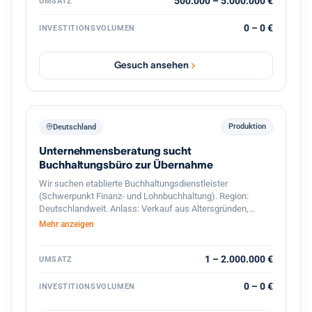
interessant sind Unternehmen mit Leistungen in den
500.000 – 5.000.000 €
UMSATZ
Bereichen: Gebäude- und Installationstechnik
Industrieelektrik Schaltschrankbau
0 – 0 €
INVESTITIONSVOLUMEN
Automatisierungstechnik Energie- und Gebäudetechnik
Wartung & Service Photovoltaik / Ladeinfrastruktur
(optional) Der Interessent strebt eine langfristige
Gesuch ansehen
Weiterführung und Weiterentwicklung des Unternehmens
an. Auch Nachfolgesituationen oder strategische
Übergaben sind willkommen. Gesucht werden
Unternehmen mit: 7 bis 50 Mitarbeitern Umsatz zwischen
500.000 € und 5 Mio. € Standort in Deutschland PLZ-
Produktion
Deutschland
Bereich 6–9
Unternehmensberatung sucht
Buchhaltungsbüro zur Übernahme
Wir suchen etablierte Buchhaltungsdienstleister
(Schwerpunkt Finanz- und Lohnbuchhaltung). Region:
Deutschlandweit. Anlass: Verkauf aus Altersgründen,
Nachfolgemangel oder strategischer Neuausrichtung.
Mehr anzeigen
1 – 2.000.000 €
UMSATZ
0 – 0 €
INVESTITIONSVOLUMEN