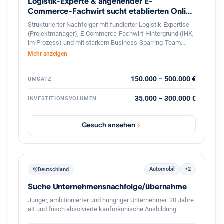
Logistik-Experte & angehender E-
Commerce-Fachwirt sucht etablierten Online
Shop
Strukturierter Nachfolger mit fundierter Logistik-Expertise
(Projektmanager), E-Commerce-Fachwirt-Hintergrund (IHK,
im Prozess) und mit starkem Business-Sparring-Team
Unterstützung, sucht profitablen Online-Shop in
Mehr anzeigen
Deutschland zur langfristigen Weiterführung. Gesicherte
Finanzierung und professionelle, diskrete Abwicklung
garantiert.
150.000 – 500.000 €
UMSATZ
35.000 – 300.000 €
INVESTITIONSVOLUMEN
Gesuch ansehen
Automobil
+2
Deutschland
Suche Unternehmensnachfolge/übernahme
Junger, ambitionierter und hungriger Unternehmer. 20 Jahre
alt und frisch absolvierte kaufmännische Ausbildung.