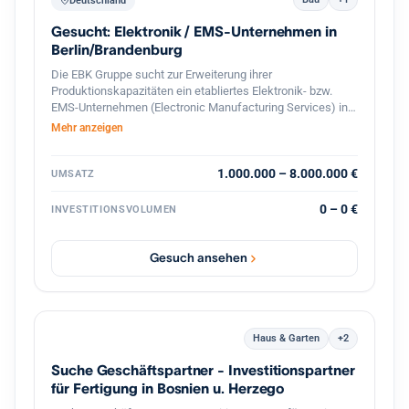
Deutschland
Gesucht: Elektronik / EMS-Unternehmen in
Berlin/Brandenburg
Die EBK Gruppe sucht zur Erweiterung ihrer
Produktionskapazitäten ein etabliertes Elektronik- bzw.
EMS-Unternehmen (Electronic Manufacturing Services) in
Berlin und dem direkten Berliner Umland (Speckgürtel).
Mehr anzeigen
Gesucht werden Betriebe mit Schwerpunkt auf der
Fertigung und Bestückung elektronischer Baugruppen,
Leiterplatten (SMD/THT) sowie elektromechanischer
1.000.000 – 8.000.000 €
UMSATZ
Komponenten. Ideal sind Unternehmen mit eingespieltem
Team, bestehendem Kundenstamm und Potenzial für die
0 – 0 €
INVESTITIONSVOLUMEN
Serien- und On-Demand-Produktion.
Gesuch ansehen
Haus & Garten
+2
Suche Geschäftspartner - Investitionspartner
für Fertigung in Bosnien u. Herzego