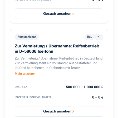
mehreren Dutzend Standorten in Baden Württemberg kann
das Haus seinen Kunden eine flächendeckende,
persönliche Betreuung vor Ort gewährleisten, wodurch das
Gesuch ansehen
Institut besonders gut in den dortigen Wirtschaftsraum
eingebunden ist.
Bau
+1
Deutschland
Zur Vermietung / Übernahme: Reifenbetrieb
in D-58638 Iserlohn
Zur Vermietung / Übernahme: Reifenbetrieb in Deutschland
Zur Vermietung steht ein vollständig ausgestatteter und
laufend betriebener Reifenbetrieb mit fester
Kundenstruktur und etabliertem Geschäftsbetrieb. Der
Mehr anzeigen
Betrieb ist spezialisiert auf den professionellen
Reifenservice für Pkw, Transporter und Lkw. Die Werkstatt
ist komplett ausgestattet und sofort betriebsbereit.
500.000 – 1.000.000 €
UMSATZ
Ausstattung und Vorteile: Voll ausgestattete Werkstatt für
Reifenmontage und Service aller Fahrzeugtypen(LKWs
0 – 0 €
INVESTITIONSVOLUMEN
auch möglich). Geschlossener Werkstattbereich, in den
auch Lkw problemlos einfahren können Hebebühnen und
professionelles Equipment für Fahrzeuge Bestehender
Gesuch ansehen
Kundenstamm und laufender Geschäftsbetrieb Gute Lage