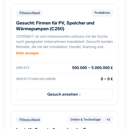
Produktion
Deutschland
Gesucht: Firmen für PV, Speicher und
Wärmepumpen (C250)
COVENDIT ist vom Interessenten exklusiv mit der Suche
nach geeigneten Unternehmen mandatiert. Gesucht werden
Betriebe, die mit der Installation, Handel, Wartung und
Verkauf von Solar- / PV-Anlagen, PV-Module, Speicher,
Mehr anzeigen
Warmwasser- / Wärmepumpen, o.ä. beschäftigt sind.
Folgende Suchkriterien stehen im Vordergrund: Branche:
Installation, Betrieb, Wartung und Verkauf von Solar- / PV-
500.000 – 5.000.000 €
UMSATZ
Anlagen, Speicher, Wärmepumpen, u.ä. Standort: Berlin,
Brandenburg, Sachsen, Bayern, Baden-Württemberg,
0 – 0 €
INVESTITIONSVOLUMEN
Niedersachsen, NRW, Hamburg, Rheinland-Pfalz
Mitarbeiter: 5-50 Umsatz: 0,5-5 MEUR Beteiligung: 60% aber
flexibel, partnerschaftlich Management: Altgesellschafter
Gesuch ansehen
gerne weiter aktiv
Online & Technologie
+2
Deutschland