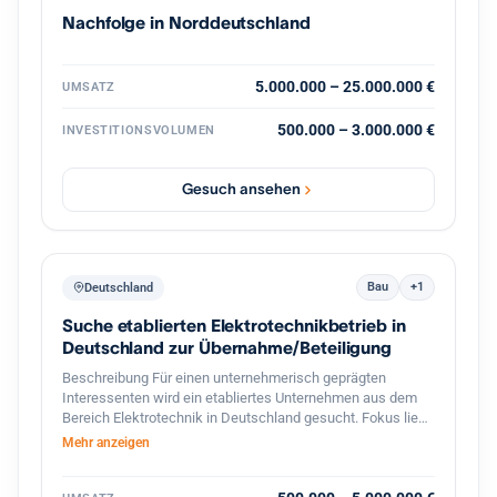
vertriebsstarke Unternehmerpersönlichkeit, die den
Nachfolge in Norddeutschland
nächsten Wachstumsschritt mitgestaltet. Diskretion ist
ausdrücklich gewünscht. Weitere Informationen erfolgen
nach persönlicher Kontaktaufnahme und
Vertraulichkeitsvereinbarung.
5.000.000 – 25.000.000 €
UMSATZ
500.000 – 3.000.000 €
INVESTITIONSVOLUMEN
Gesuch ansehen
Bau
+1
Deutschland
Suche etablierten Elektrotechnikbetrieb in
Deutschland zur Übernahme/Beteiligung
Beschreibung Für einen unternehmerisch geprägten
Interessenten wird ein etabliertes Unternehmen aus dem
Bereich Elektrotechnik in Deutschland gesucht. Fokus liegt
auf profitablen kleinen bis mittelständischen Betrieben mit
Mehr anzeigen
stabiler Kundenbasis, qualifizierten Mitarbeitern und
langfristigem Entwicklungspotenzial. Besonders