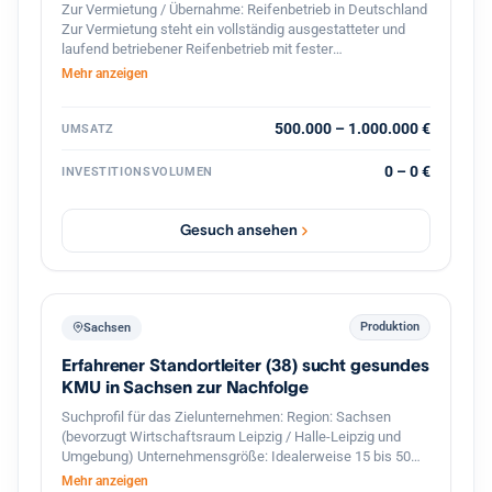
Zur Vermietung / Übernahme: Reifenbetrieb in Deutschland
Zur Vermietung steht ein vollständig ausgestatteter und
laufend betriebener Reifenbetrieb mit fester
Kundenstruktur und etabliertem Geschäftsbetrieb. Der
Mehr anzeigen
Betrieb ist spezialisiert auf den professionellen
Reifenservice für Pkw, Transporter und Lkw. Die Werkstatt
ist komplett ausgestattet und sofort betriebsbereit.
500.000 – 1.000.000 €
UMSATZ
Ausstattung und Vorteile: Voll ausgestattete Werkstatt für
Reifenmontage und Service aller Fahrzeugtypen(LKWs
0 – 0 €
INVESTITIONSVOLUMEN
auch möglich). Geschlossener Werkstattbereich, in den
auch Lkw problemlos einfahren können Hebebühnen und
professionelles Equipment für Fahrzeuge Bestehender
Gesuch ansehen
Kundenstamm und laufender Geschäftsbetrieb Gute Lage
mit regelmäßigem Kundenverkehr Eine Übernahme oder
Zusammenarbeit ist möglich. Auf Wunsch wird eine aktive
Unterstützung im Bereich Verkauf und Kundenbetreuung
sowie Zugang zum bestehenden Kundenstamm angeboten,
Produktion
Sachsen
um einen reibungslosen Übergang und stabile Umsätze
Erfahrener Standortleiter (38) sucht gesundes
sicherzustellen. Der Betrieb eignet sich ideal für Fachkräfte
oder Unternehmer im Reifen- und Kfz-Servicebereich, die
KMU in Sachsen zur Nachfolge
sofort starten möchten.
Suchprofil für das Zielunternehmen: Region: Sachsen
(bevorzugt Wirtschaftsraum Leipzig / Halle-Leipzig und
Umgebung) Unternehmensgröße: Idealerweise 15 bis 50
Mitarbeiter mit einer funktionierenden zweiten
Mehr anzeigen