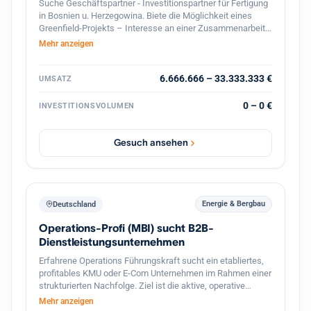
Suche Geschäftspartner - Investitionspartner für Fertigung
in Bosnien u. Herzegowina. Biete die Möglichkeit eines
Greenfield-Projekts – Interesse an einer Zusammenarbeit?
Lassen Sie uns über Zahlen, Möglichkeiten und die
Mehr anzeigen
konkrete Umsetzung sprechen! ?? Falls Sie nur
Informationen benötigen, wie-was machbar ist – zögern
Sie nicht, mich zu kontaktieren. Bitte teilen. Danke!
6.666.666 – 33.333.333 €
UMSATZ
0 – 0 €
INVESTITIONSVOLUMEN
Gesuch ansehen
Energie & Bergbau
Deutschland
Operations-Profi (MBI) sucht B2B-
Dienstleistungsunternehmen
Erfahrene Operations Führungskraft sucht ein etabliertes,
profitables KMU oder E-Com Unternehmen im Rahmen einer
strukturierten Nachfolge. Ziel ist die aktive, operative
Übernahme der Geschäftsführung (tätige Beteiligung), die
Mehr anzeigen
Fortführung des Lebenswerks des Inhabers sowie die