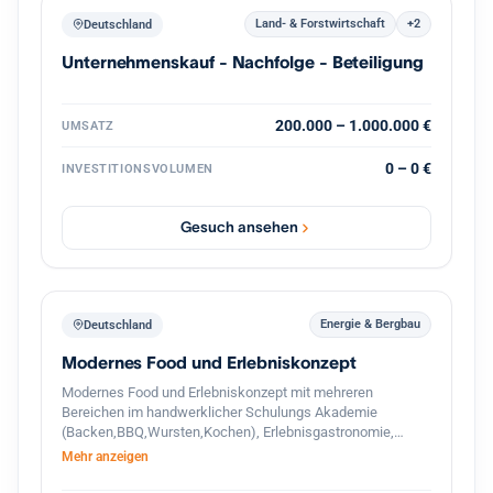
Land- & Forstwirtschaft
+2
Deutschland
Unternehmenskauf - Nachfolge - Beteiligung
200.000 – 1.000.000 €
UMSATZ
0 – 0 €
INVESTITIONSVOLUMEN
Gesuch ansehen
Energie & Bergbau
Deutschland
Modernes Food und Erlebniskonzept
Modernes Food und Erlebniskonzept mit mehreren
Bereichen im handwerklicher Schulungs Akademie
(Backen,BBQ,Wursten,Kochen), Erlebnisgastronomie,
Streetfood und hochwertigem Handel. Das Unternehmen
Mehr anzeigen
verbindet traditionelle Herstellung mit modernen
Gastronomie und Eventkonzepten. Zusätzlich besteht ein