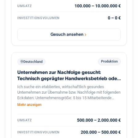
100.000 – 10.000.000 €
UMSATZ
0 – 0 €
INVESTITIONSVOLUMEN
Gesuch ansehen
Produktion
Deutschland
Unternehmen zur Nachfolge gesucht:
Technisch geprägter Handwerksbetrieb oder
KMU
Ich suche ein etabliertes, wirtschaftlich gesundes
Unternehmen zur Übernahme bzw. Nachfolge mit folgenden
Eckdaten: Unternehmensgröße: 5 bis 15 Mitarbeitende
Umsatz: etwa 800.000 bis 2 Mio. Euro Branche: Handwerk,
Mehr anzeigen
bevorzugt Metallbau, oder produzierendes Gewerbe im
Bereich Feinwerktechnik, Metallbau, o.ä. Markt & Kunden:
stabiler, möglichst diversifizierter Kundenstamm Produkte &
500.000 – 2.000.000 €
UMSATZ
Leistungen: technisch anspruchsvoll, mit nicht leicht zu
ersetzenden Technologien oder Leistungen Perspektive:
200.000 – 500.000 €
INVESTITIONSVOLUMEN
solides Fundament mit Potenzial für eine langfristige