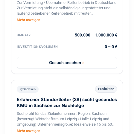
Zur Vermietung / Übernahme: Reifenbetrieb in Deutschland
Zur Vermietung steht ein vollständig ausgestatteter und
laufend betriebener Reifenbetrieb mit fester
Kundenstruktur und etabliertem Geschäftsbetrieb. Der
Mehr anzeigen
Betrieb ist spezialisiert auf den professionellen
Reifenservice für Pkw, Transporter und Lkw. Die Werkstatt
ist komplett ausgestattet und sofort betriebsbereit.
500.000 – 1.000.000 €
UMSATZ
Ausstattung und Vorteile: Voll ausgestattete Werkstatt für
Reifenmontage und Service aller Fahrzeugtypen(LKWs
0 – 0 €
INVESTITIONSVOLUMEN
auch möglich). Geschlossener Werkstattbereich, in den
auch Lkw problemlos einfahren können Hebebühnen und
professionelles Equipment für Fahrzeuge Bestehender
Gesuch ansehen
Kundenstamm und laufender Geschäftsbetrieb Gute Lage
mit regelmäßigem Kundenverkehr Eine Übernahme oder
Zusammenarbeit ist möglich. Auf Wunsch wird eine aktive
Unterstützung im Bereich Verkauf und Kundenbetreuung
sowie Zugang zum bestehenden Kundenstamm angeboten,
Produktion
Sachsen
um einen reibungslosen Übergang und stabile Umsätze
Erfahrener Standortleiter (38) sucht gesundes
sicherzustellen. Der Betrieb eignet sich ideal für Fachkräfte
oder Unternehmer im Reifen- und Kfz-Servicebereich, die
KMU in Sachsen zur Nachfolge
sofort starten möchten.
Suchprofil für das Zielunternehmen: Region: Sachsen
(bevorzugt Wirtschaftsraum Leipzig / Halle-Leipzig und
Umgebung) Unternehmensgröße: Idealerweise 15 bis 50
Mitarbeiter mit einer funktionierenden zweiten
Mehr anzeigen