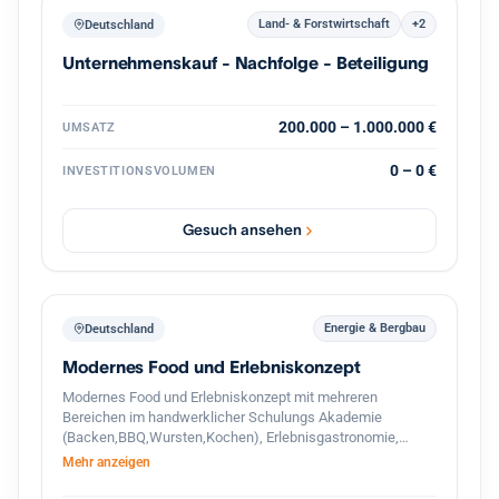
Land- & Forstwirtschaft
+2
Deutschland
Unternehmenskauf - Nachfolge - Beteiligung
200.000 – 1.000.000 €
UMSATZ
0 – 0 €
INVESTITIONSVOLUMEN
Gesuch ansehen
Energie & Bergbau
Deutschland
Modernes Food und Erlebniskonzept
Modernes Food und Erlebniskonzept mit mehreren
Bereichen im handwerklicher Schulungs Akademie
(Backen,BBQ,Wursten,Kochen), Erlebnisgastronomie,
Streetfood und hochwertigem Handel. Das Unternehmen
Mehr anzeigen
verbindet traditionelle Herstellung mit modernen
Gastronomie und Eventkonzepten. Zusätzlich besteht ein