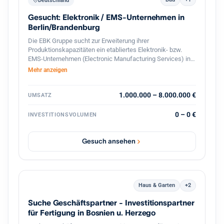
Deutschland
Gesucht: Elektronik / EMS-Unternehmen in
Berlin/Brandenburg
Die EBK Gruppe sucht zur Erweiterung ihrer
Produktionskapazitäten ein etabliertes Elektronik- bzw.
EMS-Unternehmen (Electronic Manufacturing Services) in
Berlin und dem direkten Berliner Umland (Speckgürtel).
Mehr anzeigen
Gesucht werden Betriebe mit Schwerpunkt auf der
Fertigung und Bestückung elektronischer Baugruppen,
Leiterplatten (SMD/THT) sowie elektromechanischer
1.000.000 – 8.000.000 €
UMSATZ
Komponenten. Ideal sind Unternehmen mit eingespieltem
Team, bestehendem Kundenstamm und Potenzial für die
0 – 0 €
INVESTITIONSVOLUMEN
Serien- und On-Demand-Produktion.
Gesuch ansehen
Haus & Garten
+2
Suche Geschäftspartner - Investitionspartner
für Fertigung in Bosnien u. Herzego