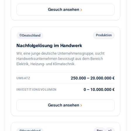
vollständige Übernahme oder eine Mehrheit inklusive
Übernahme der Geschäftsführung. Eine strukturierte
Gesuch ansehen
Übergabe im Tempo des bisherigen Inhabers ist
selbstverständlich, ein gleitender Übergang oder eine
zeitweise weitere Einbindung gut vorstellbar. Eine
Transaktion finanziere ich aus Eigenmitteln in Verbindung
mit einem festen privaten Investorenkreis, der bei
Produktion
Deutschland
zusätzlichem Bedarf Eigenkapital von bis zu 3 Millionen
Nachfolgelösung im Handwerk
Euro bereitstellt. Damit lässt sich eine Übernahme zügig
und verlässlich umsetzen. Eine
Wir, eine junge deutsche Unternehmensgruppe, sucht
Vertraulichkeitsvereinbarung unterzeichne ich
Handwerksunternehmen bevorzugt aus dem Bereich
selbstverständlich gern. Ich freue mich auf einen
Elektrik, Heizung- und Klimatechnik.
vertraulichen Austausch.
250.000 – 20.000.000 €
UMSATZ
0 – 10.000.000 €
INVESTITIONSVOLUMEN
Gesuch ansehen
Bau
+1