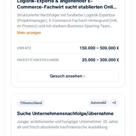
Logistik-Experte & angehender E-
Commerce-Fachwirt sucht etablierten Online
Shop
Strukturierter Nachfolger mit fundierter Logistik-Expertise
(Projektmanager), E-Commerce-Fachwirt-Hintergrund (IHK,
im Prozess) und mit starkem Business-Sparring-Team
Unterstützung, sucht profitablen Online-Shop in
Mehr anzeigen
Deutschland zur langfristigen Weiterführung. Gesicherte
Finanzierung und professionelle, diskrete Abwicklung
garantiert.
150.000 – 500.000 €
UMSATZ
35.000 – 300.000 €
INVESTITIONSVOLUMEN
Gesuch ansehen
Automobil
+2
Deutschland
Suche Unternehmensnachfolge/übernahme
Junger, ambitionierter und hungriger Unternehmer. 20 Jahre
alt und frisch absolvierte kaufmännische Ausbildung.