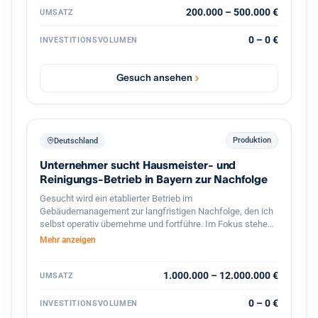
exklusiver Vertrieb hochwertiger französischer Mehle mit
200.000 – 500.000 €
UMSATZ
Wachstumspotenzial im Bereich Gastronomie und
Systemkonzepte. Vorhanden sind bereits etablierte
0 – 0 €
INVESTITIONSVOLUMEN
Geschäftsbereiche, bestehende Kundenstrukturen,
Veranstaltungen, Onlinehandel sowie verschiedene Ausbau
und Skalierungsmöglichkeiten. Gesucht wird ein Investor
Gesuch ansehen
oder strategischer Partner zur Weiterentwicklung der
Marke, Skalierung bestehender Konzepte sowie zum
Ausbau neuer Geschäftsbereiche im Food und
Erlebnisbereich.
Produktion
Deutschland
Unternehmer sucht Hausmeister- und
Reinigungs-Betrieb in Bayern zur Nachfolge
Gesucht wird ein etablierter Betrieb im
Gebäudemanagement zur langfristigen Nachfolge, den ich
selbst operativ übernehme und fortführe. Im Fokus stehen
Hausmeister- und Facility-Services, Gebäudereinigung,
Mehr anzeigen
Winterdienst und Grünflächenpflege, mit Schwerpunkt
Bayern und Baden-Württemberg, grundsätzlich bundesweit.
Interessant sind ertragsstarke Betriebe mit
1.000.000 – 12.000.000 €
UMSATZ
wiederkehrenden Umsätzen und einem breit verteilten
Kundenstamm ohne Abhängigkeit von einzelnen
0 – 0 €
INVESTITIONSVOLUMEN
Großkunden, bevorzugt asset-light. Angestrebt ist eine