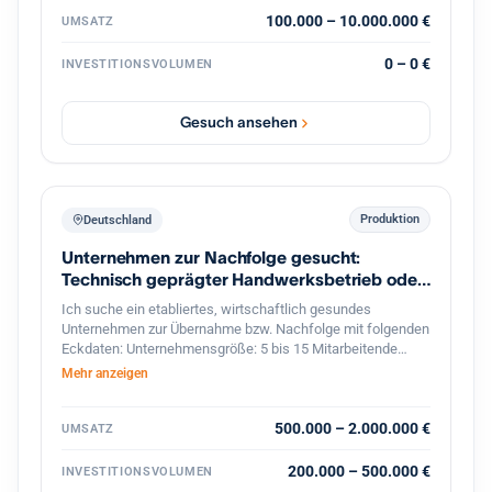
100.000 – 10.000.000 €
UMSATZ
0 – 0 €
INVESTITIONSVOLUMEN
Gesuch ansehen
Produktion
Deutschland
Unternehmen zur Nachfolge gesucht:
Technisch geprägter Handwerksbetrieb oder
KMU
Ich suche ein etabliertes, wirtschaftlich gesundes
Unternehmen zur Übernahme bzw. Nachfolge mit folgenden
Eckdaten: Unternehmensgröße: 5 bis 15 Mitarbeitende
Umsatz: etwa 800.000 bis 2 Mio. Euro Branche: Handwerk,
Mehr anzeigen
bevorzugt Metallbau, oder produzierendes Gewerbe im
Bereich Feinwerktechnik, Metallbau, o.ä. Markt & Kunden:
stabiler, möglichst diversifizierter Kundenstamm Produkte &
500.000 – 2.000.000 €
UMSATZ
Leistungen: technisch anspruchsvoll, mit nicht leicht zu
ersetzenden Technologien oder Leistungen Perspektive:
200.000 – 500.000 €
INVESTITIONSVOLUMEN
solides Fundament mit Potenzial für eine langfristige