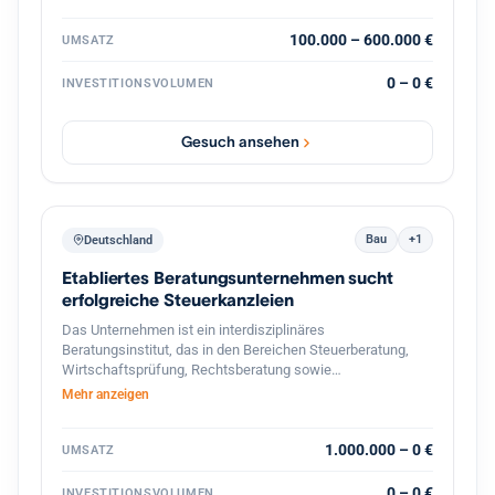
strategische Weiterentwicklung durch
Prozessdigitalisierung und Skalierung
100.000 – 600.000 €
UMSATZ
0 – 0 €
INVESTITIONSVOLUMEN
Gesuch ansehen
Bau
+1
Deutschland
Etabliertes Beratungsunternehmen sucht
erfolgreiche Steuerkanzleien
Das Unternehmen ist ein interdisziplinäres
Beratungsinstitut, das in den Bereichen Steuerberatung,
Wirtschaftsprüfung, Rechtsberatung sowie
betriebswirtschaftliche Unternehmensberatung tätig ist. Es
Mehr anzeigen
richtet sein Leistungsangebot vor allem an
mittelständische Unternehmen, Selbst‑ und Freiberufler
sowie an Privatpersonen mit komplexen steuer‑ und
1.000.000 – 0 €
UMSATZ
finanzrechtlichen Fragestellungen. Mit einer Belegschaft
von rund 1 500 Mitarbeitern und einem Netzwerk von
0 – 0 €
INVESTITIONSVOLUMEN