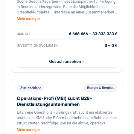
Suche Geschäftspartner - Investitionspartner für Fertigung
in Bosnien u. Herzegowina. Biete die Möglichkeit eines
Greenfield-Projekts – Interesse an einer Zusammenarbeit?
Lassen Sie uns über Zahlen, Möglichkeiten und die
Mehr anzeigen
konkrete Umsetzung sprechen! ?? Falls Sie nur
Informationen benötigen, wie-was machbar ist – zögern
Sie nicht, mich zu kontaktieren. Bitte teilen. Danke!
6.666.666 – 33.333.333 €
UMSATZ
0 – 0 €
INVESTITIONSVOLUMEN
Gesuch ansehen
Energie & Bergbau
Deutschland
Operations-Profi (MBI) sucht B2B-
Dienstleistungsunternehmen
Erfahrene Operations Führungskraft sucht ein etabliertes,
profitables KMU oder E-Com Unternehmen im Rahmen einer
strukturierten Nachfolge. Ziel ist die aktive, operative
Übernahme der Geschäftsführung (tätige Beteiligung), die
Mehr anzeigen
Fortführung des Lebenswerks des Inhabers sowie die