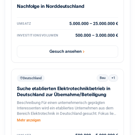
vertriebsstarke Unternehmerpersönlichkeit, die den
Nachfolge in Norddeutschland
nächsten Wachstumsschritt mitgestaltet. Diskretion ist
ausdrücklich gewünscht. Weitere Informationen erfolgen
nach persönlicher Kontaktaufnahme und
Vertraulichkeitsvereinbarung.
5.000.000 – 25.000.000 €
UMSATZ
500.000 – 3.000.000 €
INVESTITIONSVOLUMEN
Gesuch ansehen
Bau
+1
Deutschland
Suche etablierten Elektrotechnikbetrieb in
Deutschland zur Übernahme/Beteiligung
Beschreibung Für einen unternehmerisch geprägten
Interessenten wird ein etabliertes Unternehmen aus dem
Bereich Elektrotechnik in Deutschland gesucht. Fokus liegt
auf profitablen kleinen bis mittelständischen Betrieben mit
Mehr anzeigen
stabiler Kundenbasis, qualifizierten Mitarbeitern und
langfristigem Entwicklungspotenzial. Besonders