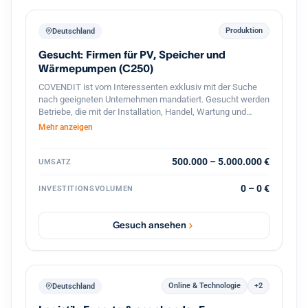
Produktion
Deutschland
Gesucht: Firmen für PV, Speicher und
Wärmepumpen (C250)
COVENDIT ist vom Interessenten exklusiv mit der Suche
nach geeigneten Unternehmen mandatiert. Gesucht werden
Betriebe, die mit der Installation, Handel, Wartung und
Verkauf von Solar- / PV-Anlagen, PV-Module, Speicher,
Mehr anzeigen
Warmwasser- / Wärmepumpen, o.ä. beschäftigt sind.
Folgende Suchkriterien stehen im Vordergrund: Branche:
Installation, Betrieb, Wartung und Verkauf von Solar- / PV-
500.000 – 5.000.000 €
UMSATZ
Anlagen, Speicher, Wärmepumpen, u.ä. Standort: Berlin,
Brandenburg, Sachsen, Bayern, Baden-Württemberg,
0 – 0 €
INVESTITIONSVOLUMEN
Niedersachsen, NRW, Hamburg, Rheinland-Pfalz
Mitarbeiter: 5-50 Umsatz: 0,5-5 MEUR Beteiligung: 60% aber
flexibel, partnerschaftlich Management: Altgesellschafter
Gesuch ansehen
gerne weiter aktiv
Online & Technologie
+2
Deutschland