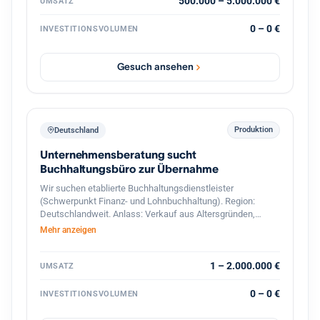
interessant sind Unternehmen mit Leistungen in den
500.000 – 5.000.000 €
UMSATZ
Bereichen: Gebäude- und Installationstechnik
Industrieelektrik Schaltschrankbau
0 – 0 €
INVESTITIONSVOLUMEN
Automatisierungstechnik Energie- und Gebäudetechnik
Wartung & Service Photovoltaik / Ladeinfrastruktur
(optional) Der Interessent strebt eine langfristige
Gesuch ansehen
Weiterführung und Weiterentwicklung des Unternehmens
an. Auch Nachfolgesituationen oder strategische
Übergaben sind willkommen. Gesucht werden
Unternehmen mit: 7 bis 50 Mitarbeitern Umsatz zwischen
500.000 € und 5 Mio. € Standort in Deutschland PLZ-
Produktion
Deutschland
Bereich 6–9
Unternehmensberatung sucht
Buchhaltungsbüro zur Übernahme
Wir suchen etablierte Buchhaltungsdienstleister
(Schwerpunkt Finanz- und Lohnbuchhaltung). Region:
Deutschlandweit. Anlass: Verkauf aus Altersgründen,
Nachfolgemangel oder strategischer Neuausrichtung.
Mehr anzeigen
1 – 2.000.000 €
UMSATZ
0 – 0 €
INVESTITIONSVOLUMEN