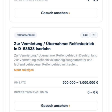
mehreren Dutzend Standorten in Baden Württemberg kann
das Haus seinen Kunden eine flächendeckende,
persönliche Betreuung vor Ort gewährleisten, wodurch das
Gesuch ansehen
Institut besonders gut in den dortigen Wirtschaftsraum
eingebunden ist.
Bau
+1
Deutschland
Zur Vermietung / Übernahme: Reifenbetrieb
in D-58638 Iserlohn
Zur Vermietung / Übernahme: Reifenbetrieb in Deutschland
Zur Vermietung steht ein vollständig ausgestatteter und
laufend betriebener Reifenbetrieb mit fester
Kundenstruktur und etabliertem Geschäftsbetrieb. Der
Mehr anzeigen
Betrieb ist spezialisiert auf den professionellen
Reifenservice für Pkw, Transporter und Lkw. Die Werkstatt
ist komplett ausgestattet und sofort betriebsbereit.
500.000 – 1.000.000 €
UMSATZ
Ausstattung und Vorteile: Voll ausgestattete Werkstatt für
Reifenmontage und Service aller Fahrzeugtypen(LKWs
0 – 0 €
INVESTITIONSVOLUMEN
auch möglich). Geschlossener Werkstattbereich, in den
auch Lkw problemlos einfahren können Hebebühnen und
professionelles Equipment für Fahrzeuge Bestehender
Gesuch ansehen
Kundenstamm und laufender Geschäftsbetrieb Gute Lage