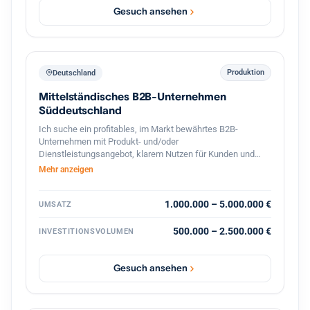
Gesuch ansehen
Produktion
Deutschland
Mittelständisches B2B-Unternehmen
Süddeutschland
Ich suche ein profitables, im Markt bewährtes B2B-
Unternehmen mit Produkt- und/oder
Dienstleistungsangebot, klarem Nutzen für Kunden und
stabilen Geschäftsbeziehungen. Bevorzugt sind
Mehr anzeigen
süddeutsche Standorte oder die deutschsprachige
Schweiz, technische oder ingenieurnahe Bereiche sowie
eine überschaubare, gut führbare Unternehmensgröße.
1.000.000 – 5.000.000 €
UMSATZ
Gesucht wird eine Nachfolgesituation mit organischem
Wachstumspotenzial, solider Ertragskraft und konservativ
500.000 – 2.500.000 €
INVESTITIONSVOLUMEN
tragfähiger Finanzierung. Nicht gesucht sind
Sanierungsfälle, reine Handels- oder Distributionsmodelle.
Gesuch ansehen