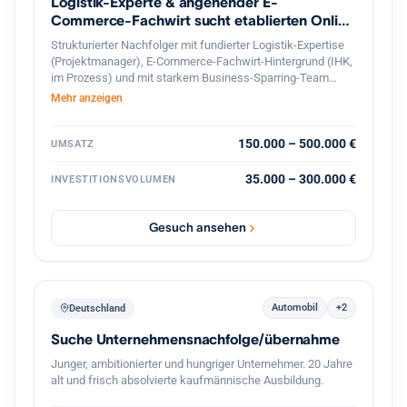
Logistik-Experte & angehender E-
Commerce-Fachwirt sucht etablierten Online
Shop
Strukturierter Nachfolger mit fundierter Logistik-Expertise
(Projektmanager), E-Commerce-Fachwirt-Hintergrund (IHK,
im Prozess) und mit starkem Business-Sparring-Team
Unterstützung, sucht profitablen Online-Shop in
Mehr anzeigen
Deutschland zur langfristigen Weiterführung. Gesicherte
Finanzierung und professionelle, diskrete Abwicklung
garantiert.
150.000 – 500.000 €
UMSATZ
35.000 – 300.000 €
INVESTITIONSVOLUMEN
Gesuch ansehen
Automobil
+2
Deutschland
Suche Unternehmensnachfolge/übernahme
Junger, ambitionierter und hungriger Unternehmer. 20 Jahre
alt und frisch absolvierte kaufmännische Ausbildung.