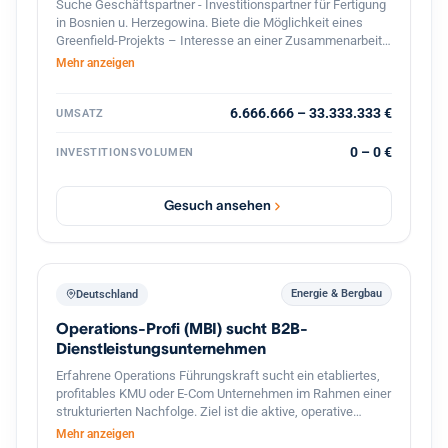
Suche Geschäftspartner - Investitionspartner für Fertigung
in Bosnien u. Herzegowina. Biete die Möglichkeit eines
Greenfield-Projekts – Interesse an einer Zusammenarbeit?
Lassen Sie uns über Zahlen, Möglichkeiten und die
Mehr anzeigen
konkrete Umsetzung sprechen! ?? Falls Sie nur
Informationen benötigen, wie-was machbar ist – zögern
Sie nicht, mich zu kontaktieren. Bitte teilen. Danke!
6.666.666 – 33.333.333 €
UMSATZ
0 – 0 €
INVESTITIONSVOLUMEN
Gesuch ansehen
Energie & Bergbau
Deutschland
Operations-Profi (MBI) sucht B2B-
Dienstleistungsunternehmen
Erfahrene Operations Führungskraft sucht ein etabliertes,
profitables KMU oder E-Com Unternehmen im Rahmen einer
strukturierten Nachfolge. Ziel ist die aktive, operative
Übernahme der Geschäftsführung (tätige Beteiligung), die
Mehr anzeigen
Fortführung des Lebenswerks des Inhabers sowie die