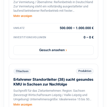
Zur Vermietung / Übernahme: Reifenbetrieb in Deutschland
Zur Vermietung steht ein vollständig ausgestatteter und
laufend betriebener Reifenbetrieb mit fester
Kundenstruktur und etabliertem Geschäftsbetrieb. Der
Mehr anzeigen
Betrieb ist spezialisiert auf den professionellen
Reifenservice für Pkw, Transporter und Lkw. Die Werkstatt
ist komplett ausgestattet und sofort betriebsbereit.
500.000 – 1.000.000 €
UMSATZ
Ausstattung und Vorteile: Voll ausgestattete Werkstatt für
Reifenmontage und Service aller Fahrzeugtypen(LKWs
0 – 0 €
INVESTITIONSVOLUMEN
auch möglich). Geschlossener Werkstattbereich, in den
auch Lkw problemlos einfahren können Hebebühnen und
professionelles Equipment für Fahrzeuge Bestehender
Gesuch ansehen
Kundenstamm und laufender Geschäftsbetrieb Gute Lage
mit regelmäßigem Kundenverkehr Eine Übernahme oder
Zusammenarbeit ist möglich. Auf Wunsch wird eine aktive
Unterstützung im Bereich Verkauf und Kundenbetreuung
sowie Zugang zum bestehenden Kundenstamm angeboten,
Produktion
Sachsen
um einen reibungslosen Übergang und stabile Umsätze
Erfahrener Standortleiter (38) sucht gesundes
sicherzustellen. Der Betrieb eignet sich ideal für Fachkräfte
oder Unternehmer im Reifen- und Kfz-Servicebereich, die
KMU in Sachsen zur Nachfolge
sofort starten möchten.
Suchprofil für das Zielunternehmen: Region: Sachsen
(bevorzugt Wirtschaftsraum Leipzig / Halle-Leipzig und
Umgebung) Unternehmensgröße: Idealerweise 15 bis 50
Mitarbeiter mit einer funktionierenden zweiten
Mehr anzeigen