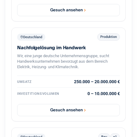
vollständige Übernahme oder eine Mehrheit inklusive
Übernahme der Geschäftsführung. Eine strukturierte
Gesuch ansehen
Übergabe im Tempo des bisherigen Inhabers ist
selbstverständlich, ein gleitender Übergang oder eine
zeitweise weitere Einbindung gut vorstellbar. Eine
Transaktion finanziere ich aus Eigenmitteln in Verbindung
mit einem festen privaten Investorenkreis, der bei
Produktion
Deutschland
zusätzlichem Bedarf Eigenkapital von bis zu 3 Millionen
Nachfolgelösung im Handwerk
Euro bereitstellt. Damit lässt sich eine Übernahme zügig
und verlässlich umsetzen. Eine
Wir, eine junge deutsche Unternehmensgruppe, sucht
Vertraulichkeitsvereinbarung unterzeichne ich
Handwerksunternehmen bevorzugt aus dem Bereich
selbstverständlich gern. Ich freue mich auf einen
Elektrik, Heizung- und Klimatechnik.
vertraulichen Austausch.
250.000 – 20.000.000 €
UMSATZ
0 – 10.000.000 €
INVESTITIONSVOLUMEN
Gesuch ansehen
Bau
+1