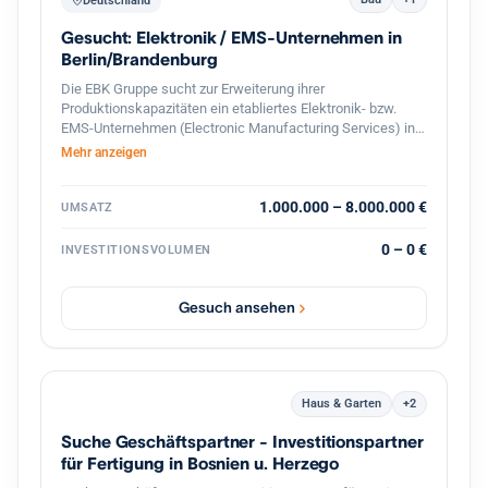
Deutschland
Gesucht: Elektronik / EMS-Unternehmen in
Berlin/Brandenburg
Die EBK Gruppe sucht zur Erweiterung ihrer
Produktionskapazitäten ein etabliertes Elektronik- bzw.
EMS-Unternehmen (Electronic Manufacturing Services) in
Berlin und dem direkten Berliner Umland (Speckgürtel).
Mehr anzeigen
Gesucht werden Betriebe mit Schwerpunkt auf der
Fertigung und Bestückung elektronischer Baugruppen,
Leiterplatten (SMD/THT) sowie elektromechanischer
1.000.000 – 8.000.000 €
UMSATZ
Komponenten. Ideal sind Unternehmen mit eingespieltem
Team, bestehendem Kundenstamm und Potenzial für die
0 – 0 €
INVESTITIONSVOLUMEN
Serien- und On-Demand-Produktion.
Gesuch ansehen
Haus & Garten
+2
Suche Geschäftspartner - Investitionspartner
für Fertigung in Bosnien u. Herzego