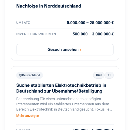
vertriebsstarke Unternehmerpersönlichkeit, die den
Nachfolge in Norddeutschland
nächsten Wachstumsschritt mitgestaltet. Diskretion ist
ausdrücklich gewünscht. Weitere Informationen erfolgen
nach persönlicher Kontaktaufnahme und
Vertraulichkeitsvereinbarung.
5.000.000 – 25.000.000 €
UMSATZ
500.000 – 3.000.000 €
INVESTITIONSVOLUMEN
Gesuch ansehen
Bau
+1
Deutschland
Suche etablierten Elektrotechnikbetrieb in
Deutschland zur Übernahme/Beteiligung
Beschreibung Für einen unternehmerisch geprägten
Interessenten wird ein etabliertes Unternehmen aus dem
Bereich Elektrotechnik in Deutschland gesucht. Fokus liegt
auf profitablen kleinen bis mittelständischen Betrieben mit
Mehr anzeigen
stabiler Kundenbasis, qualifizierten Mitarbeitern und
langfristigem Entwicklungspotenzial. Besonders