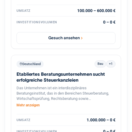
strategische Weiterentwicklung durch
Prozessdigitalisierung und Skalierung
100.000 – 600.000 €
UMSATZ
0 – 0 €
INVESTITIONSVOLUMEN
Gesuch ansehen
Bau
+1
Deutschland
Etabliertes Beratungsunternehmen sucht
erfolgreiche Steuerkanzleien
Das Unternehmen ist ein interdisziplinäres
Beratungsinstitut, das in den Bereichen Steuerberatung,
Wirtschaftsprüfung, Rechtsberatung sowie
betriebswirtschaftliche Unternehmensberatung tätig ist. Es
Mehr anzeigen
richtet sein Leistungsangebot vor allem an
mittelständische Unternehmen, Selbst‑ und Freiberufler
sowie an Privatpersonen mit komplexen steuer‑ und
1.000.000 – 0 €
UMSATZ
finanzrechtlichen Fragestellungen. Mit einer Belegschaft
von rund 1 500 Mitarbeitern und einem Netzwerk von
0 – 0 €
INVESTITIONSVOLUMEN