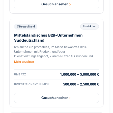
Gesuch ansehen
Produktion
Deutschland
Mittelständisches B2B-Unternehmen
Süddeutschland
Ich suche ein profitables, im Markt bewährtes B2B-
Unternehmen mit Produkt- und/oder
Dienstleistungsangebot, klarem Nutzen für Kunden und
stabilen Geschäftsbeziehungen. Bevorzugt sind
Mehr anzeigen
süddeutsche Standorte oder die deutschsprachige
Schweiz, technische oder ingenieurnahe Bereiche sowie
eine überschaubare, gut führbare Unternehmensgröße.
1.000.000 – 5.000.000 €
UMSATZ
Gesucht wird eine Nachfolgesituation mit organischem
Wachstumspotenzial, solider Ertragskraft und konservativ
500.000 – 2.500.000 €
INVESTITIONSVOLUMEN
tragfähiger Finanzierung. Nicht gesucht sind
Sanierungsfälle, reine Handels- oder Distributionsmodelle.
Gesuch ansehen