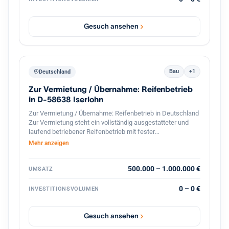
mehreren Dutzend Standorten in Baden Württemberg kann
das Haus seinen Kunden eine flächendeckende,
persönliche Betreuung vor Ort gewährleisten, wodurch das
Gesuch ansehen
Institut besonders gut in den dortigen Wirtschaftsraum
eingebunden ist.
Bau
+1
Deutschland
Zur Vermietung / Übernahme: Reifenbetrieb
in D-58638 Iserlohn
Zur Vermietung / Übernahme: Reifenbetrieb in Deutschland
Zur Vermietung steht ein vollständig ausgestatteter und
laufend betriebener Reifenbetrieb mit fester
Kundenstruktur und etabliertem Geschäftsbetrieb. Der
Mehr anzeigen
Betrieb ist spezialisiert auf den professionellen
Reifenservice für Pkw, Transporter und Lkw. Die Werkstatt
ist komplett ausgestattet und sofort betriebsbereit.
500.000 – 1.000.000 €
UMSATZ
Ausstattung und Vorteile: Voll ausgestattete Werkstatt für
Reifenmontage und Service aller Fahrzeugtypen(LKWs
0 – 0 €
INVESTITIONSVOLUMEN
auch möglich). Geschlossener Werkstattbereich, in den
auch Lkw problemlos einfahren können Hebebühnen und
professionelles Equipment für Fahrzeuge Bestehender
Gesuch ansehen
Kundenstamm und laufender Geschäftsbetrieb Gute Lage