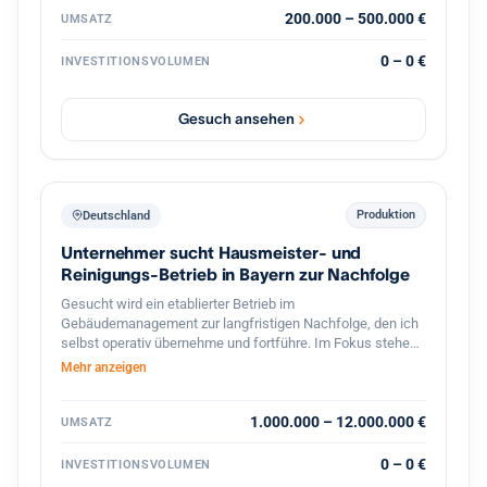
exklusiver Vertrieb hochwertiger französischer Mehle mit
200.000 – 500.000 €
UMSATZ
Wachstumspotenzial im Bereich Gastronomie und
Systemkonzepte. Vorhanden sind bereits etablierte
0 – 0 €
INVESTITIONSVOLUMEN
Geschäftsbereiche, bestehende Kundenstrukturen,
Veranstaltungen, Onlinehandel sowie verschiedene Ausbau
und Skalierungsmöglichkeiten. Gesucht wird ein Investor
Gesuch ansehen
oder strategischer Partner zur Weiterentwicklung der
Marke, Skalierung bestehender Konzepte sowie zum
Ausbau neuer Geschäftsbereiche im Food und
Erlebnisbereich.
Produktion
Deutschland
Unternehmer sucht Hausmeister- und
Reinigungs-Betrieb in Bayern zur Nachfolge
Gesucht wird ein etablierter Betrieb im
Gebäudemanagement zur langfristigen Nachfolge, den ich
selbst operativ übernehme und fortführe. Im Fokus stehen
Hausmeister- und Facility-Services, Gebäudereinigung,
Mehr anzeigen
Winterdienst und Grünflächenpflege, mit Schwerpunkt
Bayern und Baden-Württemberg, grundsätzlich bundesweit.
Interessant sind ertragsstarke Betriebe mit
1.000.000 – 12.000.000 €
UMSATZ
wiederkehrenden Umsätzen und einem breit verteilten
Kundenstamm ohne Abhängigkeit von einzelnen
0 – 0 €
INVESTITIONSVOLUMEN
Großkunden, bevorzugt asset-light. Angestrebt ist eine