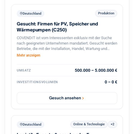
Produktion
Deutschland
Gesucht: Firmen für PV, Speicher und
Wärmepumpen (C250)
COVENDIT ist vom Interessenten exklusiv mit der Suche
nach geeigneten Unternehmen mandatiert. Gesucht werden
Betriebe, die mit der Installation, Handel, Wartung und
Verkauf von Solar- / PV-Anlagen, PV-Module, Speicher,
Mehr anzeigen
Warmwasser- / Wärmepumpen, o.ä. beschäftigt sind.
Folgende Suchkriterien stehen im Vordergrund: Branche:
Installation, Betrieb, Wartung und Verkauf von Solar- / PV-
500.000 – 5.000.000 €
UMSATZ
Anlagen, Speicher, Wärmepumpen, u.ä. Standort: Berlin,
Brandenburg, Sachsen, Bayern, Baden-Württemberg,
0 – 0 €
INVESTITIONSVOLUMEN
Niedersachsen, NRW, Hamburg, Rheinland-Pfalz
Mitarbeiter: 5-50 Umsatz: 0,5-5 MEUR Beteiligung: 60% aber
flexibel, partnerschaftlich Management: Altgesellschafter
Gesuch ansehen
gerne weiter aktiv
Online & Technologie
+2
Deutschland