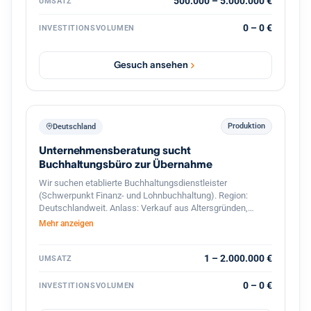
interessant sind Unternehmen mit Leistungen in den
500.000 – 5.000.000 €
UMSATZ
Bereichen: Gebäude- und Installationstechnik
Industrieelektrik Schaltschrankbau
0 – 0 €
INVESTITIONSVOLUMEN
Automatisierungstechnik Energie- und Gebäudetechnik
Wartung & Service Photovoltaik / Ladeinfrastruktur
(optional) Der Interessent strebt eine langfristige
Gesuch ansehen
Weiterführung und Weiterentwicklung des Unternehmens
an. Auch Nachfolgesituationen oder strategische
Übergaben sind willkommen. Gesucht werden
Unternehmen mit: 7 bis 50 Mitarbeitern Umsatz zwischen
500.000 € und 5 Mio. € Standort in Deutschland PLZ-
Produktion
Deutschland
Bereich 6–9
Unternehmensberatung sucht
Buchhaltungsbüro zur Übernahme
Wir suchen etablierte Buchhaltungsdienstleister
(Schwerpunkt Finanz- und Lohnbuchhaltung). Region:
Deutschlandweit. Anlass: Verkauf aus Altersgründen,
Nachfolgemangel oder strategischer Neuausrichtung.
Mehr anzeigen
1 – 2.000.000 €
UMSATZ
0 – 0 €
INVESTITIONSVOLUMEN