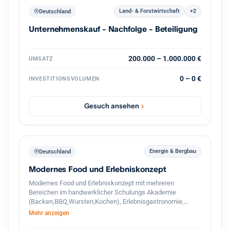
Land- & Forstwirtschaft
+2
Deutschland
Unternehmenskauf - Nachfolge - Beteiligung
200.000 – 1.000.000 €
UMSATZ
0 – 0 €
INVESTITIONSVOLUMEN
Gesuch ansehen
Energie & Bergbau
Deutschland
Modernes Food und Erlebniskonzept
Modernes Food und Erlebniskonzept mit mehreren
Bereichen im handwerklicher Schulungs Akademie
(Backen,BBQ,Wursten,Kochen), Erlebnisgastronomie,
Streetfood und hochwertigem Handel. Das Unternehmen
Mehr anzeigen
verbindet traditionelle Herstellung mit modernen
Gastronomie und Eventkonzepten. Zusätzlich besteht ein