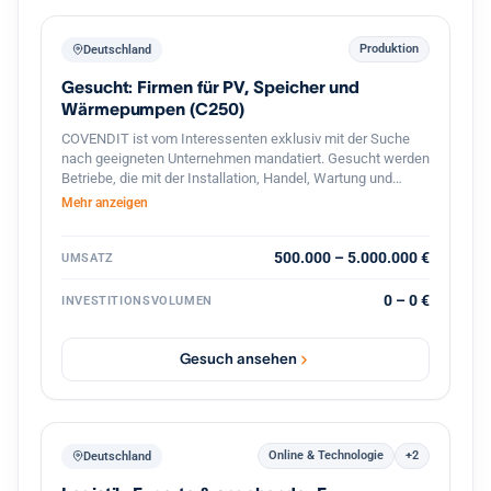
Produktion
Deutschland
Gesucht: Firmen für PV, Speicher und
Wärmepumpen (C250)
COVENDIT ist vom Interessenten exklusiv mit der Suche
nach geeigneten Unternehmen mandatiert. Gesucht werden
Betriebe, die mit der Installation, Handel, Wartung und
Verkauf von Solar- / PV-Anlagen, PV-Module, Speicher,
Mehr anzeigen
Warmwasser- / Wärmepumpen, o.ä. beschäftigt sind.
Folgende Suchkriterien stehen im Vordergrund: Branche:
Installation, Betrieb, Wartung und Verkauf von Solar- / PV-
500.000 – 5.000.000 €
UMSATZ
Anlagen, Speicher, Wärmepumpen, u.ä. Standort: Berlin,
Brandenburg, Sachsen, Bayern, Baden-Württemberg,
0 – 0 €
INVESTITIONSVOLUMEN
Niedersachsen, NRW, Hamburg, Rheinland-Pfalz
Mitarbeiter: 5-50 Umsatz: 0,5-5 MEUR Beteiligung: 60% aber
flexibel, partnerschaftlich Management: Altgesellschafter
Gesuch ansehen
gerne weiter aktiv
Online & Technologie
+2
Deutschland