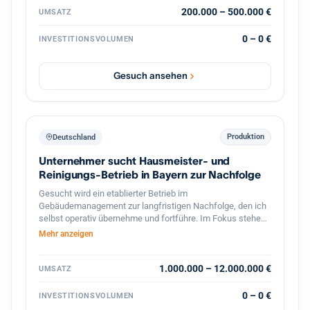
exklusiver Vertrieb hochwertiger französischer Mehle mit
200.000 – 500.000 €
UMSATZ
Wachstumspotenzial im Bereich Gastronomie und
Systemkonzepte. Vorhanden sind bereits etablierte
0 – 0 €
INVESTITIONSVOLUMEN
Geschäftsbereiche, bestehende Kundenstrukturen,
Veranstaltungen, Onlinehandel sowie verschiedene Ausbau
und Skalierungsmöglichkeiten. Gesucht wird ein Investor
Gesuch ansehen
oder strategischer Partner zur Weiterentwicklung der
Marke, Skalierung bestehender Konzepte sowie zum
Ausbau neuer Geschäftsbereiche im Food und
Erlebnisbereich.
Produktion
Deutschland
Unternehmer sucht Hausmeister- und
Reinigungs-Betrieb in Bayern zur Nachfolge
Gesucht wird ein etablierter Betrieb im
Gebäudemanagement zur langfristigen Nachfolge, den ich
selbst operativ übernehme und fortführe. Im Fokus stehen
Hausmeister- und Facility-Services, Gebäudereinigung,
Mehr anzeigen
Winterdienst und Grünflächenpflege, mit Schwerpunkt
Bayern und Baden-Württemberg, grundsätzlich bundesweit.
Interessant sind ertragsstarke Betriebe mit
1.000.000 – 12.000.000 €
UMSATZ
wiederkehrenden Umsätzen und einem breit verteilten
Kundenstamm ohne Abhängigkeit von einzelnen
0 – 0 €
INVESTITIONSVOLUMEN
Großkunden, bevorzugt asset-light. Angestrebt ist eine