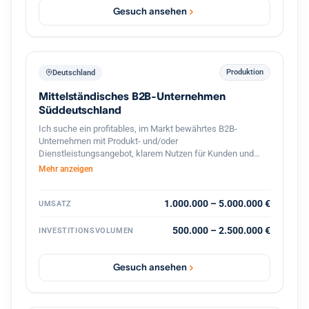
Gesuch ansehen
Produktion
Deutschland
Mittelständisches B2B-Unternehmen
Süddeutschland
Ich suche ein profitables, im Markt bewährtes B2B-
Unternehmen mit Produkt- und/oder
Dienstleistungsangebot, klarem Nutzen für Kunden und
stabilen Geschäftsbeziehungen. Bevorzugt sind
Mehr anzeigen
süddeutsche Standorte oder die deutschsprachige
Schweiz, technische oder ingenieurnahe Bereiche sowie
eine überschaubare, gut führbare Unternehmensgröße.
1.000.000 – 5.000.000 €
UMSATZ
Gesucht wird eine Nachfolgesituation mit organischem
Wachstumspotenzial, solider Ertragskraft und konservativ
500.000 – 2.500.000 €
INVESTITIONSVOLUMEN
tragfähiger Finanzierung. Nicht gesucht sind
Sanierungsfälle, reine Handels- oder Distributionsmodelle.
Gesuch ansehen