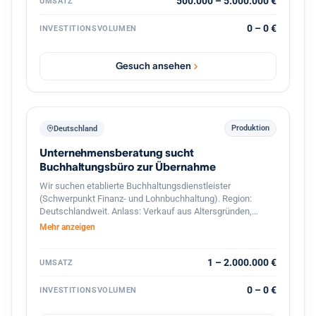
interessant sind Unternehmen mit Leistungen in den
500.000 – 5.000.000 €
UMSATZ
Bereichen: Gebäude- und Installationstechnik
Industrieelektrik Schaltschrankbau
0 – 0 €
INVESTITIONSVOLUMEN
Automatisierungstechnik Energie- und Gebäudetechnik
Wartung & Service Photovoltaik / Ladeinfrastruktur
(optional) Der Interessent strebt eine langfristige
Gesuch ansehen
Weiterführung und Weiterentwicklung des Unternehmens
an. Auch Nachfolgesituationen oder strategische
Übergaben sind willkommen. Gesucht werden
Unternehmen mit: 7 bis 50 Mitarbeitern Umsatz zwischen
500.000 € und 5 Mio. € Standort in Deutschland PLZ-
Produktion
Deutschland
Bereich 6–9
Unternehmensberatung sucht
Buchhaltungsbüro zur Übernahme
Wir suchen etablierte Buchhaltungsdienstleister
(Schwerpunkt Finanz- und Lohnbuchhaltung). Region:
Deutschlandweit. Anlass: Verkauf aus Altersgründen,
Nachfolgemangel oder strategischer Neuausrichtung.
Mehr anzeigen
1 – 2.000.000 €
UMSATZ
0 – 0 €
INVESTITIONSVOLUMEN