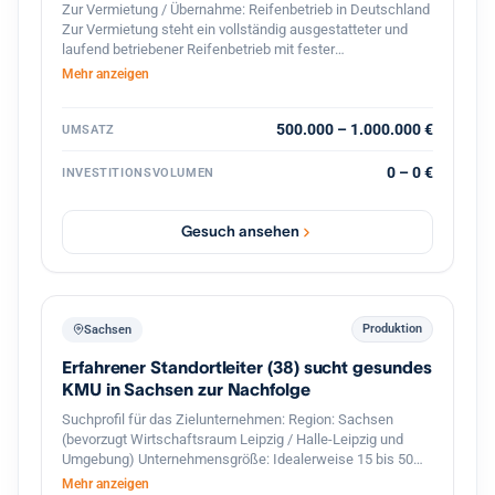
Zur Vermietung / Übernahme: Reifenbetrieb in Deutschland
Zur Vermietung steht ein vollständig ausgestatteter und
laufend betriebener Reifenbetrieb mit fester
Kundenstruktur und etabliertem Geschäftsbetrieb. Der
Mehr anzeigen
Betrieb ist spezialisiert auf den professionellen
Reifenservice für Pkw, Transporter und Lkw. Die Werkstatt
ist komplett ausgestattet und sofort betriebsbereit.
500.000 – 1.000.000 €
UMSATZ
Ausstattung und Vorteile: Voll ausgestattete Werkstatt für
Reifenmontage und Service aller Fahrzeugtypen(LKWs
0 – 0 €
INVESTITIONSVOLUMEN
auch möglich). Geschlossener Werkstattbereich, in den
auch Lkw problemlos einfahren können Hebebühnen und
professionelles Equipment für Fahrzeuge Bestehender
Gesuch ansehen
Kundenstamm und laufender Geschäftsbetrieb Gute Lage
mit regelmäßigem Kundenverkehr Eine Übernahme oder
Zusammenarbeit ist möglich. Auf Wunsch wird eine aktive
Unterstützung im Bereich Verkauf und Kundenbetreuung
sowie Zugang zum bestehenden Kundenstamm angeboten,
Produktion
Sachsen
um einen reibungslosen Übergang und stabile Umsätze
Erfahrener Standortleiter (38) sucht gesundes
sicherzustellen. Der Betrieb eignet sich ideal für Fachkräfte
oder Unternehmer im Reifen- und Kfz-Servicebereich, die
KMU in Sachsen zur Nachfolge
sofort starten möchten.
Suchprofil für das Zielunternehmen: Region: Sachsen
(bevorzugt Wirtschaftsraum Leipzig / Halle-Leipzig und
Umgebung) Unternehmensgröße: Idealerweise 15 bis 50
Mitarbeiter mit einer funktionierenden zweiten
Mehr anzeigen