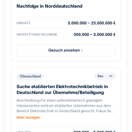
vertriebsstarke Unternehmerpersönlichkeit, die den
Nachfolge in Norddeutschland
nächsten Wachstumsschritt mitgestaltet. Diskretion ist
ausdrücklich gewünscht. Weitere Informationen erfolgen
nach persönlicher Kontaktaufnahme und
Vertraulichkeitsvereinbarung.
5.000.000 – 25.000.000 €
UMSATZ
500.000 – 3.000.000 €
INVESTITIONSVOLUMEN
Gesuch ansehen
Bau
+1
Deutschland
Suche etablierten Elektrotechnikbetrieb in
Deutschland zur Übernahme/Beteiligung
Beschreibung Für einen unternehmerisch geprägten
Interessenten wird ein etabliertes Unternehmen aus dem
Bereich Elektrotechnik in Deutschland gesucht. Fokus liegt
auf profitablen kleinen bis mittelständischen Betrieben mit
Mehr anzeigen
stabiler Kundenbasis, qualifizierten Mitarbeitern und
langfristigem Entwicklungspotenzial. Besonders