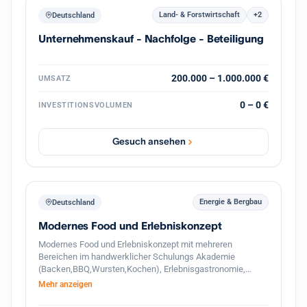
Land- & Forstwirtschaft
+2
Deutschland
Unternehmenskauf - Nachfolge - Beteiligung
200.000 – 1.000.000 €
UMSATZ
0 – 0 €
INVESTITIONSVOLUMEN
Gesuch ansehen
Energie & Bergbau
Deutschland
Modernes Food und Erlebniskonzept
Modernes Food und Erlebniskonzept mit mehreren
Bereichen im handwerklicher Schulungs Akademie
(Backen,BBQ,Wursten,Kochen), Erlebnisgastronomie,
Streetfood und hochwertigem Handel. Das Unternehmen
Mehr anzeigen
verbindet traditionelle Herstellung mit modernen
Gastronomie und Eventkonzepten. Zusätzlich besteht ein