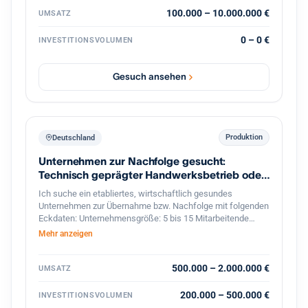
100.000 – 10.000.000 €
UMSATZ
0 – 0 €
INVESTITIONSVOLUMEN
Gesuch ansehen
Produktion
Deutschland
Unternehmen zur Nachfolge gesucht:
Technisch geprägter Handwerksbetrieb oder
KMU
Ich suche ein etabliertes, wirtschaftlich gesundes
Unternehmen zur Übernahme bzw. Nachfolge mit folgenden
Eckdaten: Unternehmensgröße: 5 bis 15 Mitarbeitende
Umsatz: etwa 800.000 bis 2 Mio. Euro Branche: Handwerk,
Mehr anzeigen
bevorzugt Metallbau, oder produzierendes Gewerbe im
Bereich Feinwerktechnik, Metallbau, o.ä. Markt & Kunden:
stabiler, möglichst diversifizierter Kundenstamm Produkte &
500.000 – 2.000.000 €
UMSATZ
Leistungen: technisch anspruchsvoll, mit nicht leicht zu
ersetzenden Technologien oder Leistungen Perspektive:
200.000 – 500.000 €
INVESTITIONSVOLUMEN
solides Fundament mit Potenzial für eine langfristige