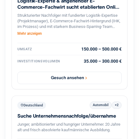
Logistik-Experte & angehender E-
Commerce-Fachwirt sucht etablierten Online
Shop
Strukturierter Nachfolger mit fundierter Logistik-Expertise
(Projektmanager), E-Commerce-Fachwirt-Hintergrund (IHK,
im Prozess) und mit starkem Business-Sparring-Team
Unterstützung, sucht profitablen Online-Shop in
Mehr anzeigen
Deutschland zur langfristigen Weiterführung. Gesicherte
Finanzierung und professionelle, diskrete Abwicklung
garantiert.
150.000 – 500.000 €
UMSATZ
35.000 – 300.000 €
INVESTITIONSVOLUMEN
Gesuch ansehen
Automobil
+2
Deutschland
Suche Unternehmensnachfolge/übernahme
Junger, ambitionierter und hungriger Unternehmer. 20 Jahre
alt und frisch absolvierte kaufmännische Ausbildung.