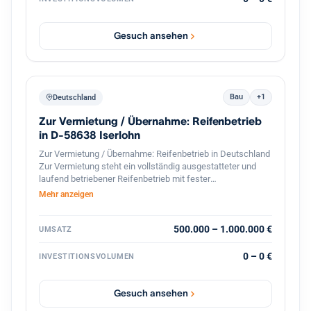
mehreren Dutzend Standorten in Baden Württemberg kann
das Haus seinen Kunden eine flächendeckende,
persönliche Betreuung vor Ort gewährleisten, wodurch das
Gesuch ansehen
Institut besonders gut in den dortigen Wirtschaftsraum
eingebunden ist.
Bau
+1
Deutschland
Zur Vermietung / Übernahme: Reifenbetrieb
in D-58638 Iserlohn
Zur Vermietung / Übernahme: Reifenbetrieb in Deutschland
Zur Vermietung steht ein vollständig ausgestatteter und
laufend betriebener Reifenbetrieb mit fester
Kundenstruktur und etabliertem Geschäftsbetrieb. Der
Mehr anzeigen
Betrieb ist spezialisiert auf den professionellen
Reifenservice für Pkw, Transporter und Lkw. Die Werkstatt
ist komplett ausgestattet und sofort betriebsbereit.
500.000 – 1.000.000 €
UMSATZ
Ausstattung und Vorteile: Voll ausgestattete Werkstatt für
Reifenmontage und Service aller Fahrzeugtypen(LKWs
0 – 0 €
INVESTITIONSVOLUMEN
auch möglich). Geschlossener Werkstattbereich, in den
auch Lkw problemlos einfahren können Hebebühnen und
professionelles Equipment für Fahrzeuge Bestehender
Gesuch ansehen
Kundenstamm und laufender Geschäftsbetrieb Gute Lage