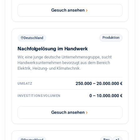
vollständige Übernahme oder eine Mehrheit inklusive
Übernahme der Geschäftsführung. Eine strukturierte
Gesuch ansehen
Übergabe im Tempo des bisherigen Inhabers ist
selbstverständlich, ein gleitender Übergang oder eine
zeitweise weitere Einbindung gut vorstellbar. Eine
Transaktion finanziere ich aus Eigenmitteln in Verbindung
mit einem festen privaten Investorenkreis, der bei
Produktion
Deutschland
zusätzlichem Bedarf Eigenkapital von bis zu 3 Millionen
Nachfolgelösung im Handwerk
Euro bereitstellt. Damit lässt sich eine Übernahme zügig
und verlässlich umsetzen. Eine
Wir, eine junge deutsche Unternehmensgruppe, sucht
Vertraulichkeitsvereinbarung unterzeichne ich
Handwerksunternehmen bevorzugt aus dem Bereich
selbstverständlich gern. Ich freue mich auf einen
Elektrik, Heizung- und Klimatechnik.
vertraulichen Austausch.
250.000 – 20.000.000 €
UMSATZ
0 – 10.000.000 €
INVESTITIONSVOLUMEN
Gesuch ansehen
Bau
+1