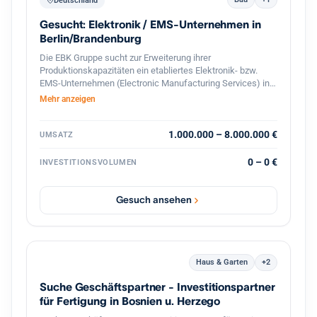
Deutschland
Gesucht: Elektronik / EMS-Unternehmen in
Berlin/Brandenburg
Die EBK Gruppe sucht zur Erweiterung ihrer
Produktionskapazitäten ein etabliertes Elektronik- bzw.
EMS-Unternehmen (Electronic Manufacturing Services) in
Berlin und dem direkten Berliner Umland (Speckgürtel).
Mehr anzeigen
Gesucht werden Betriebe mit Schwerpunkt auf der
Fertigung und Bestückung elektronischer Baugruppen,
Leiterplatten (SMD/THT) sowie elektromechanischer
1.000.000 – 8.000.000 €
UMSATZ
Komponenten. Ideal sind Unternehmen mit eingespieltem
Team, bestehendem Kundenstamm und Potenzial für die
0 – 0 €
INVESTITIONSVOLUMEN
Serien- und On-Demand-Produktion.
Gesuch ansehen
Haus & Garten
+2
Suche Geschäftspartner - Investitionspartner
für Fertigung in Bosnien u. Herzego