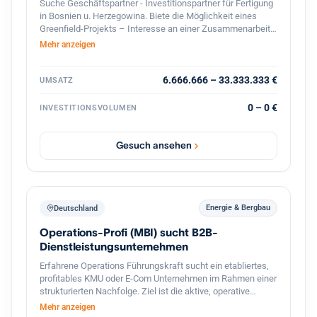
Suche Geschäftspartner - Investitionspartner für Fertigung
in Bosnien u. Herzegowina. Biete die Möglichkeit eines
Greenfield-Projekts – Interesse an einer Zusammenarbeit?
Lassen Sie uns über Zahlen, Möglichkeiten und die
Mehr anzeigen
konkrete Umsetzung sprechen! ?? Falls Sie nur
Informationen benötigen, wie-was machbar ist – zögern
Sie nicht, mich zu kontaktieren. Bitte teilen. Danke!
6.666.666 – 33.333.333 €
UMSATZ
0 – 0 €
INVESTITIONSVOLUMEN
Gesuch ansehen
Energie & Bergbau
Deutschland
Operations-Profi (MBI) sucht B2B-
Dienstleistungsunternehmen
Erfahrene Operations Führungskraft sucht ein etabliertes,
profitables KMU oder E-Com Unternehmen im Rahmen einer
strukturierten Nachfolge. Ziel ist die aktive, operative
Übernahme der Geschäftsführung (tätige Beteiligung), die
Mehr anzeigen
Fortführung des Lebenswerks des Inhabers sowie die