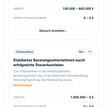
strategische Weiterentwicklung durch
Prozessdigitalisierung und Skalierung
100.000 – 600.000 €
UMSATZ
0 – 0 €
INVESTITIONSVOLUMEN
Gesuch ansehen
Bau
+1
Deutschland
Etabliertes Beratungsunternehmen sucht
erfolgreiche Steuerkanzleien
Das Unternehmen ist ein interdisziplinäres
Beratungsinstitut, das in den Bereichen Steuerberatung,
Wirtschaftsprüfung, Rechtsberatung sowie
betriebswirtschaftliche Unternehmensberatung tätig ist. Es
Mehr anzeigen
richtet sein Leistungsangebot vor allem an
mittelständische Unternehmen, Selbst‑ und Freiberufler
sowie an Privatpersonen mit komplexen steuer‑ und
1.000.000 – 0 €
UMSATZ
finanzrechtlichen Fragestellungen. Mit einer Belegschaft
von rund 1 500 Mitarbeitern und einem Netzwerk von
0 – 0 €
INVESTITIONSVOLUMEN