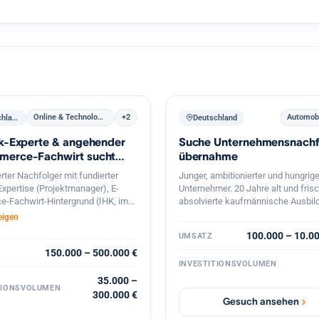
Online & Technologie
+2
Automob
Deutschland
Deutschland
ik-Experte & angehender
Suche Unternehmensnachf
erce-Fachwirt sucht
übernahme
erten Online Shop
erter Nachfolger mit fundierter
Junger, ambitionierter und hungrige
Expertise (Projektmanager), E-
Unternehmer. 20 Jahre alt und fris
-Fachwirt-Hintergrund (IHK, im
absolvierte kaufmännische Ausbil
 und mit starkem Business-
eigen
-Team Unterstützung, sucht
100.000 – 10.0
UMSATZ
en Online-Shop in Deutschland zur
igen Weiterführung. Gesicherte
150.000 – 500.000 €
INVESTITIONSVOLUMEN
ung und professionelle, diskrete
g garantiert.
35.000 –
TIONSVOLUMEN
300.000 €
Gesuch ansehen