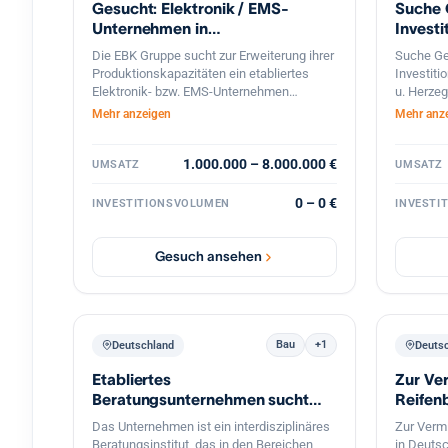
Gesucht: Elektronik / EMS-
Suche 
wird ein Investor oder strategischer Partner
Inhabers 
zur Weiterentwicklung der Marke,
gleitende
Unternehmen in
Investi
Skalierung bestehender Konzepte sowie
weitere E
Berlin/Brandenburg
in Bosn
Die EBK Gruppe sucht zur Erweiterung ihrer
Suche Ge
zum Ausbau neuer Geschäftsbereiche im
Transakti
Produktionskapazitäten ein etabliertes
Investiti
Food und Erlebnisbereich.
in Verbin
Elektronik- bzw. EMS-Unternehmen
u. Herzeg
Investore
(Electronic Manufacturing Services) in
Greenfiel
Mehr anzeigen
Mehr anz
Bedarf Ei
Berlin und dem direkten Berliner Umland
Zusammen
Euro bere
(Speckgürtel). Gesucht werden Betriebe
Zahlen, M
Übernahm
mit Schwerpunkt auf der Fertigung und
1.000.000 – 8.000.000 €
Umsetzung
UMSATZ
UMSATZ
umsetzen
Bestückung elektronischer Baugruppen,
Informat
Vertrauli
Leiterplatten (SMD/THT) sowie
machbar i
0 – 0 €
INVESTITIONSVOLUMEN
INVESTI
ich selbs
elektromechanischer Komponenten. Ideal
kontaktie
auf einen
sind Unternehmen mit eingespieltem Team,
bestehendem Kundenstamm und Potenzial
Gesuch ansehen
für die Serien- und On-Demand-Produktion.
Bau
+1
Deutschland
Deuts
Etabliertes
Zur Ve
Beratungsunternehmen sucht
Reifen
erfolgreiche Steuerkanzleien
Iserloh
Das Unternehmen ist ein interdisziplinäres
Zur Verm
Beratungsinstitut, das in den Bereichen
in Deutsc