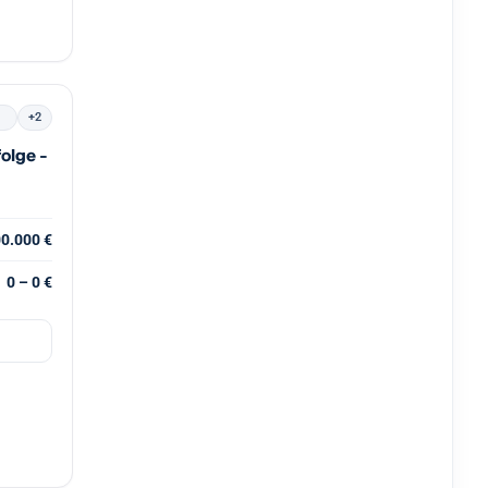
t
+2
olge -
00.000 €
0 – 0 €