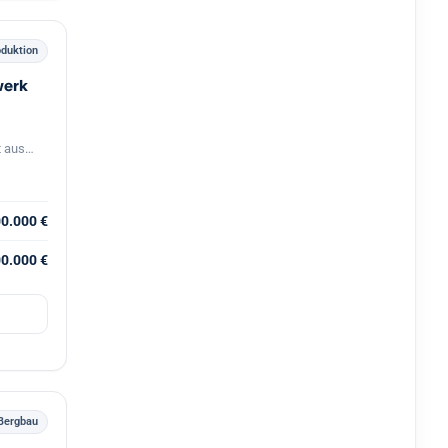
oduktion
werk
 aus
00.000 €
00.000 €
 Bergbau