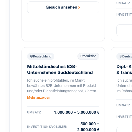
Kundenbas
UMSATZ
stabile U
Gesuch ansehen
und langf
Betrieb e
Besonder
INVESTI
oder Unt
mit Leis
Servicebe
und Insta
Schaltsc
Automati
Gebäudet
Photovolt
Der Inter
Weiterfü
Produktion
Deutschland
Deuts
Unterneh
Mittelständisches B2B-
Dipl.-
Nachfolg
Übergabe
Unternehmen Süddeutschland
& tran
werden U
Gründe
Ich suche ein profitables, im Markt
Ich suche
Mitarbei
bewährtes B2B-Unternehmen mit Produkt-
Unterneh
und 5 Mio
und/oder Dienstleistungsangebot, klarem
im Rahme
Bereich 
Nutzen für Kunden und stabilen
Mehr anzeigen
Geschäftsbeziehungen. Bevorzugt sind
UMSATZ
süddeutsche Standorte oder die
deutschsprachige Schweiz, technische
1.000.000 – 5.000.000 €
UMSATZ
INVESTI
oder ingenieurnahe Bereiche sowie eine
überschaubare, gut führbare
500.000 –
INVESTITIONSVOLUMEN
Unternehmensgröße. Gesucht wird eine
2.500.000 €