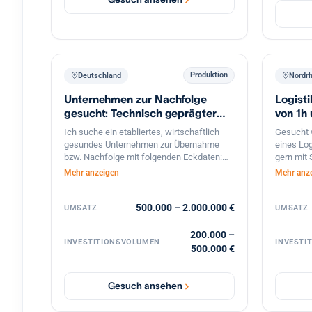
Brandenburg, Sachsen, Bayern, Baden-
Württemberg, Niedersachsen, NRW,
Hamburg, Rheinland-Pfalz Mitarbeiter: 5-50
Umsatz: 0,5-5 MEUR Beteiligung: 60% aber
flexibel, partnerschaftlich Management:
Altgesellschafter gerne weiter aktiv
Produktion
Deutschland
Nordr
Unternehmen zur Nachfolge
Logist
gesucht: Technisch geprägter
von 1h
Handwerksbetrieb oder KMU
Ich suche ein etabliertes, wirtschaftlich
Gesucht 
gesundes Unternehmen zur Übernahme
eines Lo
bzw. Nachfolge mit folgenden Eckdaten:
gern mit
Unternehmensgröße: 5 bis 15
Fahrtstu
Mehr anzeigen
Mehr anz
Mitarbeitende Umsatz: etwa 800.000 bis 2
Mio. Euro Branche: Handwerk, bevorzugt
Metallbau, oder produzierendes Gewerbe
500.000 – 2.000.000 €
UMSATZ
UMSATZ
im Bereich Feinwerktechnik, Metallbau, o.ä.
Markt & Kunden: stabiler, möglichst
200.000 –
INVESTITIONSVOLUMEN
INVESTI
diversifizierter Kundenstamm Produkte &
500.000 €
Leistungen: technisch anspruchsvoll, mit
nicht leicht zu ersetzenden Technologien
oder Leistungen Perspektive: solides
Gesuch ansehen
Fundament mit Potenzial für eine
langfristige Weiterentwicklung Das