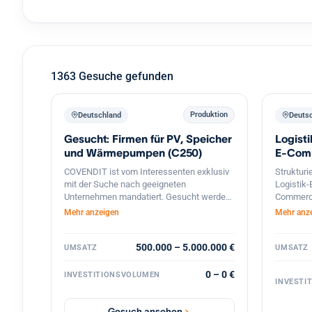
1363 Gesuche gefunden
Produktion
Deutschland
Gesucht: Firmen für PV, Speicher
Logist
und Wärmepumpen (C250)
E-Comm
etabli
COVENDIT ist vom Interessenten exklusiv
Strukturi
mit der Suche nach geeigneten
Logistik-
Unternehmen mandatiert. Gesucht werden
Commerce
Betriebe, die mit der Installation, Handel,
Prozess)
Mehr anzeigen
Mehr anz
Wartung und Verkauf von Solar- / PV-
Sparring
Anlagen, PV-Module, Speicher,
profitabl
Warmwasser- / Wärmepumpen, o.ä.
500.000 – 5.000.000 €
langfrist
UMSATZ
UMSATZ
beschäftigt sind. Folgende Suchkriterien
Finanzier
stehen im Vordergrund: Branche:
Abwicklun
0 – 0 €
INVESTITIONSVOLUMEN
INVESTI
Installation, Betrieb, Wartung und Verkauf
von Solar- / PV-Anlagen, Speicher,
Wärmepumpen, u.ä. Standort: Berlin,
Gesuch ansehen