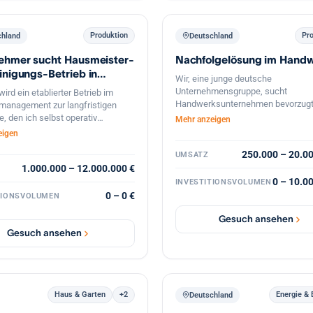
Produktion
Pr
chland
Deutschland
ehmer sucht Hausmeister-
Nachfolgelösung im Hand
inigungs-Betrieb in
Wir, eine junge deutsche
 zur Nachfolge
Unternehmensgruppe, sucht
ird ein etablierter Betrieb im
Handwerksunternehmen bevorzugt
anagement zur langfristigen
dem Bereich Elektrik, Heizung- und
, den ich selbst operativ
Mehr anzeigen
Klimatechnik.
e und fortführe. Im Fokus stehen
eigen
er- und Facility-Services,
250.000 – 20.0
UMSATZ
einigung, Winterdienst und
henpflege, mit Schwerpunkt
1.000.000 – 12.000.000 €
nd Baden-Württemberg,
0 – 10.0
INVESTITIONSVOLUMEN
lich bundesweit. Interessant sind
0 – 0 €
TIONSVOLUMEN
arke Betriebe mit
hrenden Umsätzen und einem
Gesuch ansehen
rteilten Kundenstamm ohne
Gesuch ansehen
keit von einzelnen Großkunden,
 asset-light. Angestrebt ist eine
dige Übernahme oder eine Mehrheit
e Übernahme der
führung. Eine strukturierte
Haus & Garten
+2
Energie &
Deutschland
 im Tempo des bisherigen