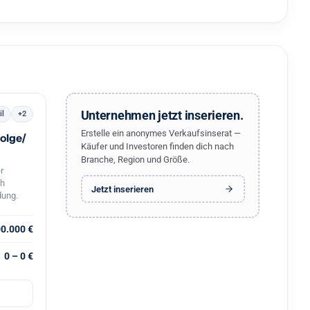
Unternehmen jetzt inserieren.
il
+2
Erstelle ein anonymes Verkaufsinserat —
olge/
Käufer und Investoren finden dich nach
Branche, Region und Größe.
r
ch
Jetzt inserieren
dung.
00.000 €
0 – 0 €