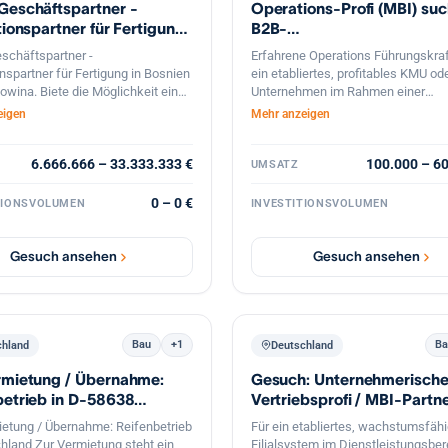
Geschäftspartner -
Operations-Profi (MBI) suc
ist selbstverständlich, ein
r Übergang oder eine zeitweise
tionspartner für Fertigung
B2B-
inbindung gut vorstellbar. Eine
ien u. Herzego
Dienstleistungsunternehm
schäftspartner -
Erfahrene Operations Führungskraf
on finanziere ich aus Eigenmitteln
onspartner für Fertigung in Bosnien
ein etabliertes, profitables KMU o
dung mit einem festen privaten
owina. Biete die Möglichkeit eines
Unternehmen im Rahmen einer
nkreis, der bei zusätzlichem
d-Projekts – Interesse an einer
strukturierten Nachfolge. Ziel ist di
eigen
Mehr anzeigen
genkapital von bis zu 3 Millionen
arbeit? Lassen Sie uns über
operative Übernahme der
itstellt. Damit lässt sich eine
öglichkeiten und die konkrete
Geschäftsführung (tätige Beteiligu
e zügig und verlässlich
 sprechen! ?? Falls Sie nur
6.666.666 – 33.333.333 €
Fortführung des Lebenswerks des
100.000 – 6
UMSATZ
. Eine
ionen benötigen, wie-was
Inhabers sowie die strategische
chkeitsvereinbarung unterzeichne
st – zögern Sie nicht, mich zu
Weiterentwicklung durch
0 – 0 €
TIONSVOLUMEN
INVESTITIONSVOLUMEN
tverständlich gern. Ich freue mich
ren. Bitte teilen. Danke!
Prozessdigitalisierung und Skalier
 vertraulichen Austausch.
Gesuch ansehen
Gesuch ansehen
Bau
+1
Ba
chland
Deutschland
rmietung / Übernahme:
Gesuch: Unternehmerische
betrieb in D-58638
Vertriebsprofi / MBI-Partne
n
skalierbares Filialsy
ietung / Übernahme: Reifenbetrieb
Für ein etabliertes, wachstumsfäh
hland Zur Vermietung steht ein
Filialsystem im Dienstleistungsber