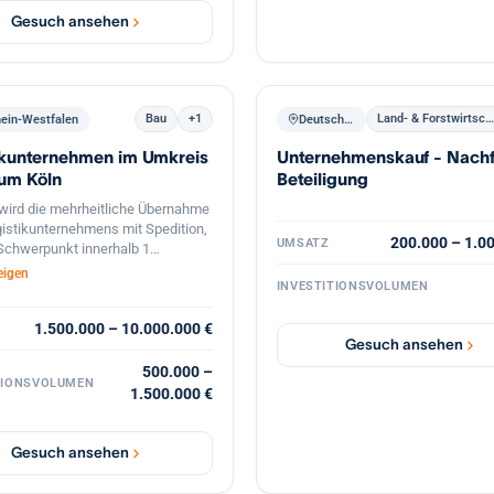
Gesuch ansehen
Bau
+1
Land- & Forstwirtschaf
hein-Westfalen
Deutschland
ikunternehmen im Umkreis
Unternehmenskauf - Nachf
 um Köln
Beteiligung
wird die mehrheitliche Übernahme
gistikunternehmens mit Spedition,
200.000 – 1.0
UMSATZ
 Schwerpunkt innerhalb 1
nde um Köln.
eigen
INVESTITIONSVOLUMEN
1.500.000 – 10.000.000 €
Gesuch ansehen
500.000 –
TIONSVOLUMEN
1.500.000 €
Gesuch ansehen