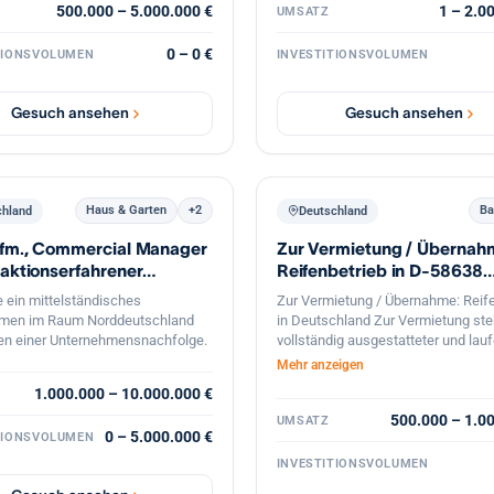
is, qualifizierten Mitarbeitern
500.000 – 5.000.000 €
1 – 2.0
UMSATZ
msätze sicherzustellen. Der
Weitere Informationen erfolgen na
ristigem Entwicklungspotenzial.
ignet sich ideal für Fachkräfte
persönlicher Kontaktaufnahme un
s interessant sind Unternehmen
0 – 0 €
TIONSVOLUMEN
INVESTITIONSVOLUMEN
ernehmer im Reifen- und Kfz-
Vertraulichkeitsvereinbarung.
tungen in den Bereichen: Gebäude-
reich, die sofort starten möchten.
llationstechnik Industrieelektrik
hrankbau
Gesuch ansehen
Gesuch ansehen
sierungstechnik Energie- und
echnik Wartung & Service
aik / Ladeinfrastruktur (optional)
essent strebt eine langfristige
hrung und Weiterentwicklung des
Haus & Garten
+2
Ba
chland
Deutschland
mens an. Auch
Kfm., Commercial Manager
Zur Vermietung / Übernah
esituationen oder strategische
n sind willkommen. Gesucht
saktionserfahrener
Reifenbetrieb in D-58638
nternehmen mit: 7 bis 50
r sucht Nachfolge
Iserlohn
 ein mittelständisches
Zur Vermietung / Übernahme: Reife
tern Umsatz zwischen 500.000 €
men im Raum Norddeutschland
in Deutschland Zur Vermietung ste
. € Standort in Deutschland PLZ-
n einer Unternehmensnachfolge.
vollständig ausgestatteter und lau
6–9
betriebener Reifenbetrieb mit feste
Mehr anzeigen
Kundenstruktur und etabliertem
1.000.000 – 10.000.000 €
Geschäftsbetrieb. Der Betrieb ist
spezialisiert auf den professionell
500.000 – 1.0
UMSATZ
0 – 5.000.000 €
TIONSVOLUMEN
Reifenservice für Pkw, Transporter
Lkw. Die Werkstatt ist komplett
INVESTITIONSVOLUMEN
ausgestattet und sofort betriebsber