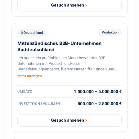
Gesuch ansehen
Produktion
Deutschland
Mittelständisches B2B-Unternehmen
Süddeutschland
Ich suche ein profitables, im Markt bewährtes B2B-
Unternehmen mit Produkt- und/oder
Dienstleistungsangebot, klarem Nutzen für Kunden und
stabilen Geschäftsbeziehungen. Bevorzugt sind
Mehr anzeigen
süddeutsche Standorte oder die deutschsprachige
Schweiz, technische oder ingenieurnahe Bereiche sowie
eine überschaubare, gut führbare Unternehmensgröße.
1.000.000 – 5.000.000 €
UMSATZ
Gesucht wird eine Nachfolgesituation mit organischem
Wachstumspotenzial, solider Ertragskraft und konservativ
500.000 – 2.500.000 €
INVESTITIONSVOLUMEN
tragfähiger Finanzierung. Nicht gesucht sind
Sanierungsfälle, reine Handels- oder Distributionsmodelle.
Gesuch ansehen