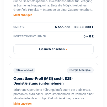
Suche Geschäftspartner - Investitionspartner für Fertigung
in Bosnien u. Herzegowina. Biete die Möglichkeit eines
Greenfield-Projekts – Interesse an einer Zusammenarbeit?
Lassen Sie uns über Zahlen, Möglichkeiten und die
Mehr anzeigen
konkrete Umsetzung sprechen! ?? Falls Sie nur
Informationen benötigen, wie-was machbar ist – zögern
Sie nicht, mich zu kontaktieren. Bitte teilen. Danke!
6.666.666 – 33.333.333 €
UMSATZ
0 – 0 €
INVESTITIONSVOLUMEN
Gesuch ansehen
Energie & Bergbau
Deutschland
Operations-Profi (MBI) sucht B2B-
Dienstleistungsunternehmen
Erfahrene Operations Führungskraft sucht ein etabliertes,
profitables KMU oder E-Com Unternehmen im Rahmen einer
strukturierten Nachfolge. Ziel ist die aktive, operative
Übernahme der Geschäftsführung (tätige Beteiligung), die
Mehr anzeigen
Fortführung des Lebenswerks des Inhabers sowie die