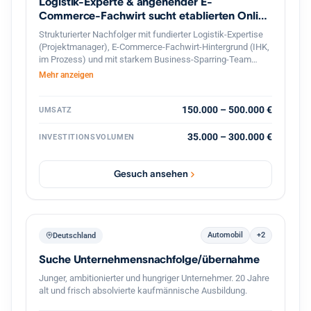
Logistik-Experte & angehender E-
Commerce-Fachwirt sucht etablierten Online
Shop
Strukturierter Nachfolger mit fundierter Logistik-Expertise
(Projektmanager), E-Commerce-Fachwirt-Hintergrund (IHK,
im Prozess) und mit starkem Business-Sparring-Team
Unterstützung, sucht profitablen Online-Shop in
Mehr anzeigen
Deutschland zur langfristigen Weiterführung. Gesicherte
Finanzierung und professionelle, diskrete Abwicklung
garantiert.
150.000 – 500.000 €
UMSATZ
35.000 – 300.000 €
INVESTITIONSVOLUMEN
Gesuch ansehen
Automobil
+2
Deutschland
Suche Unternehmensnachfolge/übernahme
Junger, ambitionierter und hungriger Unternehmer. 20 Jahre
alt und frisch absolvierte kaufmännische Ausbildung.