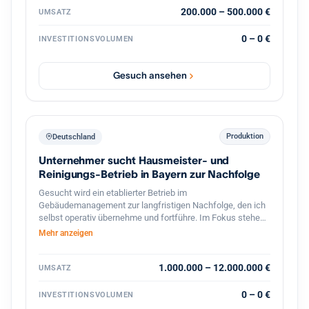
exklusiver Vertrieb hochwertiger französischer Mehle mit
200.000 – 500.000 €
UMSATZ
Wachstumspotenzial im Bereich Gastronomie und
Systemkonzepte. Vorhanden sind bereits etablierte
0 – 0 €
INVESTITIONSVOLUMEN
Geschäftsbereiche, bestehende Kundenstrukturen,
Veranstaltungen, Onlinehandel sowie verschiedene Ausbau
und Skalierungsmöglichkeiten. Gesucht wird ein Investor
Gesuch ansehen
oder strategischer Partner zur Weiterentwicklung der
Marke, Skalierung bestehender Konzepte sowie zum
Ausbau neuer Geschäftsbereiche im Food und
Erlebnisbereich.
Produktion
Deutschland
Unternehmer sucht Hausmeister- und
Reinigungs-Betrieb in Bayern zur Nachfolge
Gesucht wird ein etablierter Betrieb im
Gebäudemanagement zur langfristigen Nachfolge, den ich
selbst operativ übernehme und fortführe. Im Fokus stehen
Hausmeister- und Facility-Services, Gebäudereinigung,
Mehr anzeigen
Winterdienst und Grünflächenpflege, mit Schwerpunkt
Bayern und Baden-Württemberg, grundsätzlich bundesweit.
Interessant sind ertragsstarke Betriebe mit
1.000.000 – 12.000.000 €
UMSATZ
wiederkehrenden Umsätzen und einem breit verteilten
Kundenstamm ohne Abhängigkeit von einzelnen
0 – 0 €
INVESTITIONSVOLUMEN
Großkunden, bevorzugt asset-light. Angestrebt ist eine