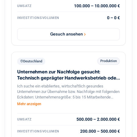
100.000 – 10.000.000 €
UMSATZ
0 – 0 €
INVESTITIONSVOLUMEN
Gesuch ansehen
Produktion
Deutschland
Unternehmen zur Nachfolge gesucht:
Technisch geprägter Handwerksbetrieb oder
KMU
Ich suche ein etabliertes, wirtschaftlich gesundes
Unternehmen zur Übernahme bzw. Nachfolge mit folgenden
Eckdaten: Unternehmensgröße: 5 bis 15 Mitarbeitende
Umsatz: etwa 800.000 bis 2 Mio. Euro Branche: Handwerk,
Mehr anzeigen
bevorzugt Metallbau, oder produzierendes Gewerbe im
Bereich Feinwerktechnik, Metallbau, o.ä. Markt & Kunden:
stabiler, möglichst diversifizierter Kundenstamm Produkte &
500.000 – 2.000.000 €
UMSATZ
Leistungen: technisch anspruchsvoll, mit nicht leicht zu
ersetzenden Technologien oder Leistungen Perspektive:
200.000 – 500.000 €
INVESTITIONSVOLUMEN
solides Fundament mit Potenzial für eine langfristige