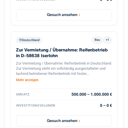
mehreren Dutzend Standorten in Baden Württemberg kann
das Haus seinen Kunden eine flächendeckende,
persönliche Betreuung vor Ort gewährleisten, wodurch das
Gesuch ansehen
Institut besonders gut in den dortigen Wirtschaftsraum
eingebunden ist.
Bau
+1
Deutschland
Zur Vermietung / Übernahme: Reifenbetrieb
in D-58638 Iserlohn
Zur Vermietung / Übernahme: Reifenbetrieb in Deutschland
Zur Vermietung steht ein vollständig ausgestatteter und
laufend betriebener Reifenbetrieb mit fester
Kundenstruktur und etabliertem Geschäftsbetrieb. Der
Mehr anzeigen
Betrieb ist spezialisiert auf den professionellen
Reifenservice für Pkw, Transporter und Lkw. Die Werkstatt
ist komplett ausgestattet und sofort betriebsbereit.
500.000 – 1.000.000 €
UMSATZ
Ausstattung und Vorteile: Voll ausgestattete Werkstatt für
Reifenmontage und Service aller Fahrzeugtypen(LKWs
0 – 0 €
INVESTITIONSVOLUMEN
auch möglich). Geschlossener Werkstattbereich, in den
auch Lkw problemlos einfahren können Hebebühnen und
professionelles Equipment für Fahrzeuge Bestehender
Gesuch ansehen
Kundenstamm und laufender Geschäftsbetrieb Gute Lage