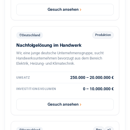
vollständige Übernahme oder eine Mehrheit inklusive
Übernahme der Geschäftsführung. Eine strukturierte
Gesuch ansehen
Übergabe im Tempo des bisherigen Inhabers ist
selbstverständlich, ein gleitender Übergang oder eine
zeitweise weitere Einbindung gut vorstellbar. Eine
Transaktion finanziere ich aus Eigenmitteln in Verbindung
mit einem festen privaten Investorenkreis, der bei
Produktion
Deutschland
zusätzlichem Bedarf Eigenkapital von bis zu 3 Millionen
Nachfolgelösung im Handwerk
Euro bereitstellt. Damit lässt sich eine Übernahme zügig
und verlässlich umsetzen. Eine
Wir, eine junge deutsche Unternehmensgruppe, sucht
Vertraulichkeitsvereinbarung unterzeichne ich
Handwerksunternehmen bevorzugt aus dem Bereich
selbstverständlich gern. Ich freue mich auf einen
Elektrik, Heizung- und Klimatechnik.
vertraulichen Austausch.
250.000 – 20.000.000 €
UMSATZ
0 – 10.000.000 €
INVESTITIONSVOLUMEN
Gesuch ansehen
Bau
+1