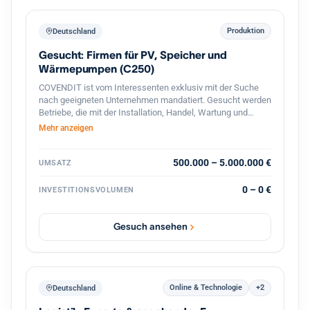
Produktion
Deutschland
Gesucht: Firmen für PV, Speicher und
Wärmepumpen (C250)
COVENDIT ist vom Interessenten exklusiv mit der Suche
nach geeigneten Unternehmen mandatiert. Gesucht werden
Betriebe, die mit der Installation, Handel, Wartung und
Verkauf von Solar- / PV-Anlagen, PV-Module, Speicher,
Mehr anzeigen
Warmwasser- / Wärmepumpen, o.ä. beschäftigt sind.
Folgende Suchkriterien stehen im Vordergrund: Branche:
Installation, Betrieb, Wartung und Verkauf von Solar- / PV-
500.000 – 5.000.000 €
UMSATZ
Anlagen, Speicher, Wärmepumpen, u.ä. Standort: Berlin,
Brandenburg, Sachsen, Bayern, Baden-Württemberg,
0 – 0 €
INVESTITIONSVOLUMEN
Niedersachsen, NRW, Hamburg, Rheinland-Pfalz
Mitarbeiter: 5-50 Umsatz: 0,5-5 MEUR Beteiligung: 60% aber
flexibel, partnerschaftlich Management: Altgesellschafter
Gesuch ansehen
gerne weiter aktiv
Online & Technologie
+2
Deutschland