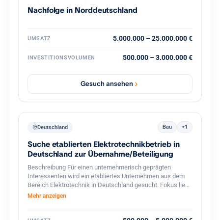
vertriebsstarke Unternehmerpersönlichkeit, die den
Nachfolge in Norddeutschland
nächsten Wachstumsschritt mitgestaltet. Diskretion ist
ausdrücklich gewünscht. Weitere Informationen erfolgen
nach persönlicher Kontaktaufnahme und
Vertraulichkeitsvereinbarung.
5.000.000 – 25.000.000 €
UMSATZ
500.000 – 3.000.000 €
INVESTITIONSVOLUMEN
Gesuch ansehen
Bau
+1
Deutschland
Suche etablierten Elektrotechnikbetrieb in
Deutschland zur Übernahme/Beteiligung
Beschreibung Für einen unternehmerisch geprägten
Interessenten wird ein etabliertes Unternehmen aus dem
Bereich Elektrotechnik in Deutschland gesucht. Fokus liegt
auf profitablen kleinen bis mittelständischen Betrieben mit
Mehr anzeigen
stabiler Kundenbasis, qualifizierten Mitarbeitern und
langfristigem Entwicklungspotenzial. Besonders