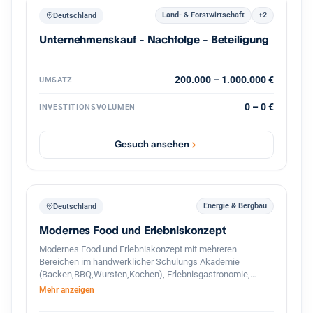
Land- & Forstwirtschaft
+2
Deutschland
Unternehmenskauf - Nachfolge - Beteiligung
200.000 – 1.000.000 €
UMSATZ
0 – 0 €
INVESTITIONSVOLUMEN
Gesuch ansehen
Energie & Bergbau
Deutschland
Modernes Food und Erlebniskonzept
Modernes Food und Erlebniskonzept mit mehreren
Bereichen im handwerklicher Schulungs Akademie
(Backen,BBQ,Wursten,Kochen), Erlebnisgastronomie,
Streetfood und hochwertigem Handel. Das Unternehmen
Mehr anzeigen
verbindet traditionelle Herstellung mit modernen
Gastronomie und Eventkonzepten. Zusätzlich besteht ein