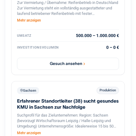
Zur Vermietung / Übernahme: Reifenbetrieb in Deutschland
Zur Vermietung steht ein vollständig ausgestatteter und
laufend betriebener Reifenbetrieb mit fester
Kundenstruktur und etabliertem Geschäftsbetrieb. Der
Mehr anzeigen
Betrieb ist spezialisiert auf den professionellen
Reifenservice für Pkw, Transporter und Lkw. Die Werkstatt
ist komplett ausgestattet und sofort betriebsbereit.
500.000 – 1.000.000 €
UMSATZ
Ausstattung und Vorteile: Voll ausgestattete Werkstatt für
Reifenmontage und Service aller Fahrzeugtypen(LKWs
0 – 0 €
INVESTITIONSVOLUMEN
auch möglich). Geschlossener Werkstattbereich, in den
auch Lkw problemlos einfahren können Hebebühnen und
professionelles Equipment für Fahrzeuge Bestehender
Gesuch ansehen
Kundenstamm und laufender Geschäftsbetrieb Gute Lage
mit regelmäßigem Kundenverkehr Eine Übernahme oder
Zusammenarbeit ist möglich. Auf Wunsch wird eine aktive
Unterstützung im Bereich Verkauf und Kundenbetreuung
sowie Zugang zum bestehenden Kundenstamm angeboten,
Produktion
Sachsen
um einen reibungslosen Übergang und stabile Umsätze
Erfahrener Standortleiter (38) sucht gesundes
sicherzustellen. Der Betrieb eignet sich ideal für Fachkräfte
oder Unternehmer im Reifen- und Kfz-Servicebereich, die
KMU in Sachsen zur Nachfolge
sofort starten möchten.
Suchprofil für das Zielunternehmen: Region: Sachsen
(bevorzugt Wirtschaftsraum Leipzig / Halle-Leipzig und
Umgebung) Unternehmensgröße: Idealerweise 15 bis 50
Mitarbeiter mit einer funktionierenden zweiten
Mehr anzeigen