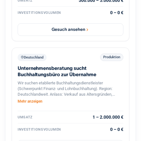
interessant sind Unternehmen mit Leistungen in den
500.000 – 5.000.000 €
UMSATZ
Bereichen: Gebäude- und Installationstechnik
Industrieelektrik Schaltschrankbau
0 – 0 €
INVESTITIONSVOLUMEN
Automatisierungstechnik Energie- und Gebäudetechnik
Wartung & Service Photovoltaik / Ladeinfrastruktur
(optional) Der Interessent strebt eine langfristige
Gesuch ansehen
Weiterführung und Weiterentwicklung des Unternehmens
an. Auch Nachfolgesituationen oder strategische
Übergaben sind willkommen. Gesucht werden
Unternehmen mit: 7 bis 50 Mitarbeitern Umsatz zwischen
500.000 € und 5 Mio. € Standort in Deutschland PLZ-
Produktion
Deutschland
Bereich 6–9
Unternehmensberatung sucht
Buchhaltungsbüro zur Übernahme
Wir suchen etablierte Buchhaltungsdienstleister
(Schwerpunkt Finanz- und Lohnbuchhaltung). Region:
Deutschlandweit. Anlass: Verkauf aus Altersgründen,
Nachfolgemangel oder strategischer Neuausrichtung.
Mehr anzeigen
1 – 2.000.000 €
UMSATZ
0 – 0 €
INVESTITIONSVOLUMEN