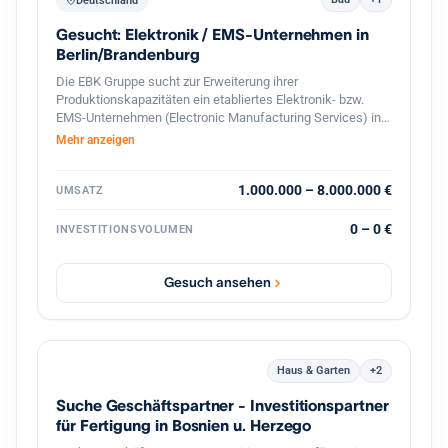
Deutschland
Gesucht: Elektronik / EMS-Unternehmen in
Berlin/Brandenburg
Die EBK Gruppe sucht zur Erweiterung ihrer
Produktionskapazitäten ein etabliertes Elektronik- bzw.
EMS-Unternehmen (Electronic Manufacturing Services) in
Berlin und dem direkten Berliner Umland (Speckgürtel).
Mehr anzeigen
Gesucht werden Betriebe mit Schwerpunkt auf der
Fertigung und Bestückung elektronischer Baugruppen,
Leiterplatten (SMD/THT) sowie elektromechanischer
1.000.000 – 8.000.000 €
UMSATZ
Komponenten. Ideal sind Unternehmen mit eingespieltem
Team, bestehendem Kundenstamm und Potenzial für die
0 – 0 €
INVESTITIONSVOLUMEN
Serien- und On-Demand-Produktion.
Gesuch ansehen
Haus & Garten
+2
Suche Geschäftspartner - Investitionspartner
für Fertigung in Bosnien u. Herzego