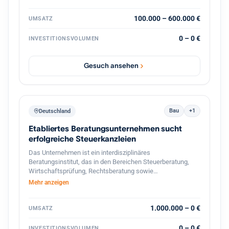
strategische Weiterentwicklung durch
Prozessdigitalisierung und Skalierung
100.000 – 600.000 €
UMSATZ
0 – 0 €
INVESTITIONSVOLUMEN
Gesuch ansehen
Bau
+1
Deutschland
Etabliertes Beratungsunternehmen sucht
erfolgreiche Steuerkanzleien
Das Unternehmen ist ein interdisziplinäres
Beratungsinstitut, das in den Bereichen Steuerberatung,
Wirtschaftsprüfung, Rechtsberatung sowie
betriebswirtschaftliche Unternehmensberatung tätig ist. Es
Mehr anzeigen
richtet sein Leistungsangebot vor allem an
mittelständische Unternehmen, Selbst‑ und Freiberufler
sowie an Privatpersonen mit komplexen steuer‑ und
1.000.000 – 0 €
UMSATZ
finanzrechtlichen Fragestellungen. Mit einer Belegschaft
von rund 1 500 Mitarbeitern und einem Netzwerk von
0 – 0 €
INVESTITIONSVOLUMEN