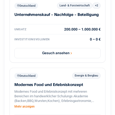
Land- & Forstwirtschaft
+2
Deutschland
Unternehmenskauf - Nachfolge - Beteiligung
200.000 – 1.000.000 €
UMSATZ
0 – 0 €
INVESTITIONSVOLUMEN
Gesuch ansehen
Energie & Bergbau
Deutschland
Modernes Food und Erlebniskonzept
Modernes Food und Erlebniskonzept mit mehreren
Bereichen im handwerklicher Schulungs Akademie
(Backen,BBQ,Wursten,Kochen), Erlebnisgastronomie,
Streetfood und hochwertigem Handel. Das Unternehmen
Mehr anzeigen
verbindet traditionelle Herstellung mit modernen
Gastronomie und Eventkonzepten. Zusätzlich besteht ein