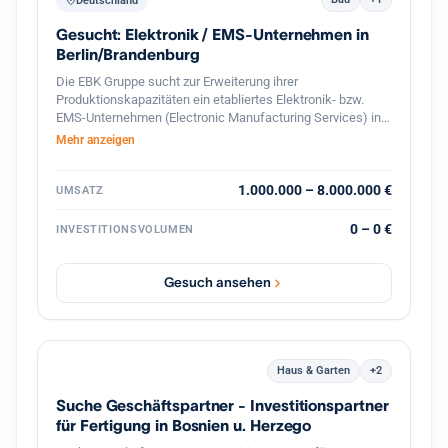
Deutschland
Gesucht: Elektronik / EMS-Unternehmen in
Berlin/Brandenburg
Die EBK Gruppe sucht zur Erweiterung ihrer
Produktionskapazitäten ein etabliertes Elektronik- bzw.
EMS-Unternehmen (Electronic Manufacturing Services) in
Berlin und dem direkten Berliner Umland (Speckgürtel).
Mehr anzeigen
Gesucht werden Betriebe mit Schwerpunkt auf der
Fertigung und Bestückung elektronischer Baugruppen,
Leiterplatten (SMD/THT) sowie elektromechanischer
1.000.000 – 8.000.000 €
UMSATZ
Komponenten. Ideal sind Unternehmen mit eingespieltem
Team, bestehendem Kundenstamm und Potenzial für die
0 – 0 €
INVESTITIONSVOLUMEN
Serien- und On-Demand-Produktion.
Gesuch ansehen
Haus & Garten
+2
Suche Geschäftspartner - Investitionspartner
für Fertigung in Bosnien u. Herzego