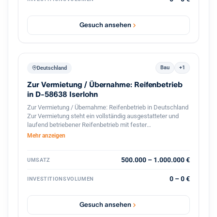
mehreren Dutzend Standorten in Baden Württemberg kann
das Haus seinen Kunden eine flächendeckende,
persönliche Betreuung vor Ort gewährleisten, wodurch das
Gesuch ansehen
Institut besonders gut in den dortigen Wirtschaftsraum
eingebunden ist.
Bau
+1
Deutschland
Zur Vermietung / Übernahme: Reifenbetrieb
in D-58638 Iserlohn
Zur Vermietung / Übernahme: Reifenbetrieb in Deutschland
Zur Vermietung steht ein vollständig ausgestatteter und
laufend betriebener Reifenbetrieb mit fester
Kundenstruktur und etabliertem Geschäftsbetrieb. Der
Mehr anzeigen
Betrieb ist spezialisiert auf den professionellen
Reifenservice für Pkw, Transporter und Lkw. Die Werkstatt
ist komplett ausgestattet und sofort betriebsbereit.
500.000 – 1.000.000 €
UMSATZ
Ausstattung und Vorteile: Voll ausgestattete Werkstatt für
Reifenmontage und Service aller Fahrzeugtypen(LKWs
0 – 0 €
INVESTITIONSVOLUMEN
auch möglich). Geschlossener Werkstattbereich, in den
auch Lkw problemlos einfahren können Hebebühnen und
professionelles Equipment für Fahrzeuge Bestehender
Gesuch ansehen
Kundenstamm und laufender Geschäftsbetrieb Gute Lage