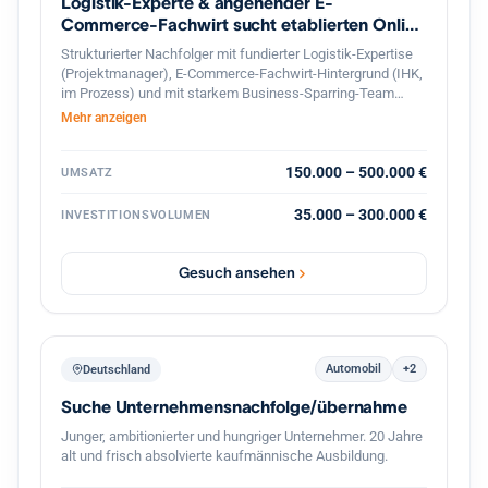
Logistik-Experte & angehender E-
Commerce-Fachwirt sucht etablierten Online
Shop
Strukturierter Nachfolger mit fundierter Logistik-Expertise
(Projektmanager), E-Commerce-Fachwirt-Hintergrund (IHK,
im Prozess) und mit starkem Business-Sparring-Team
Unterstützung, sucht profitablen Online-Shop in
Mehr anzeigen
Deutschland zur langfristigen Weiterführung. Gesicherte
Finanzierung und professionelle, diskrete Abwicklung
garantiert.
150.000 – 500.000 €
UMSATZ
35.000 – 300.000 €
INVESTITIONSVOLUMEN
Gesuch ansehen
Automobil
+2
Deutschland
Suche Unternehmensnachfolge/übernahme
Junger, ambitionierter und hungriger Unternehmer. 20 Jahre
alt und frisch absolvierte kaufmännische Ausbildung.