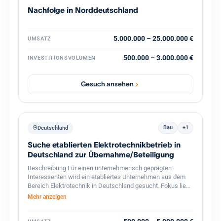
vertriebsstarke Unternehmerpersönlichkeit, die den
Nachfolge in Norddeutschland
nächsten Wachstumsschritt mitgestaltet. Diskretion ist
ausdrücklich gewünscht. Weitere Informationen erfolgen
nach persönlicher Kontaktaufnahme und
Vertraulichkeitsvereinbarung.
5.000.000 – 25.000.000 €
UMSATZ
500.000 – 3.000.000 €
INVESTITIONSVOLUMEN
Gesuch ansehen
Bau
+1
Deutschland
Suche etablierten Elektrotechnikbetrieb in
Deutschland zur Übernahme/Beteiligung
Beschreibung Für einen unternehmerisch geprägten
Interessenten wird ein etabliertes Unternehmen aus dem
Bereich Elektrotechnik in Deutschland gesucht. Fokus liegt
auf profitablen kleinen bis mittelständischen Betrieben mit
Mehr anzeigen
stabiler Kundenbasis, qualifizierten Mitarbeitern und
langfristigem Entwicklungspotenzial. Besonders