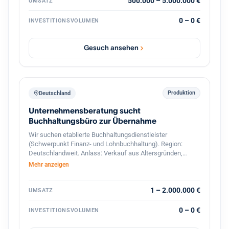
interessant sind Unternehmen mit Leistungen in den
500.000 – 5.000.000 €
UMSATZ
Bereichen: Gebäude- und Installationstechnik
Industrieelektrik Schaltschrankbau
0 – 0 €
INVESTITIONSVOLUMEN
Automatisierungstechnik Energie- und Gebäudetechnik
Wartung & Service Photovoltaik / Ladeinfrastruktur
(optional) Der Interessent strebt eine langfristige
Gesuch ansehen
Weiterführung und Weiterentwicklung des Unternehmens
an. Auch Nachfolgesituationen oder strategische
Übergaben sind willkommen. Gesucht werden
Unternehmen mit: 7 bis 50 Mitarbeitern Umsatz zwischen
500.000 € und 5 Mio. € Standort in Deutschland PLZ-
Produktion
Deutschland
Bereich 6–9
Unternehmensberatung sucht
Buchhaltungsbüro zur Übernahme
Wir suchen etablierte Buchhaltungsdienstleister
(Schwerpunkt Finanz- und Lohnbuchhaltung). Region:
Deutschlandweit. Anlass: Verkauf aus Altersgründen,
Nachfolgemangel oder strategischer Neuausrichtung.
Mehr anzeigen
1 – 2.000.000 €
UMSATZ
0 – 0 €
INVESTITIONSVOLUMEN