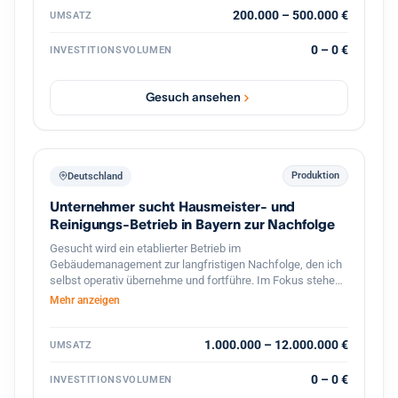
exklusiver Vertrieb hochwertiger französischer Mehle mit
200.000 – 500.000 €
UMSATZ
Wachstumspotenzial im Bereich Gastronomie und
Systemkonzepte. Vorhanden sind bereits etablierte
0 – 0 €
INVESTITIONSVOLUMEN
Geschäftsbereiche, bestehende Kundenstrukturen,
Veranstaltungen, Onlinehandel sowie verschiedene Ausbau
und Skalierungsmöglichkeiten. Gesucht wird ein Investor
Gesuch ansehen
oder strategischer Partner zur Weiterentwicklung der
Marke, Skalierung bestehender Konzepte sowie zum
Ausbau neuer Geschäftsbereiche im Food und
Erlebnisbereich.
Produktion
Deutschland
Unternehmer sucht Hausmeister- und
Reinigungs-Betrieb in Bayern zur Nachfolge
Gesucht wird ein etablierter Betrieb im
Gebäudemanagement zur langfristigen Nachfolge, den ich
selbst operativ übernehme und fortführe. Im Fokus stehen
Hausmeister- und Facility-Services, Gebäudereinigung,
Mehr anzeigen
Winterdienst und Grünflächenpflege, mit Schwerpunkt
Bayern und Baden-Württemberg, grundsätzlich bundesweit.
Interessant sind ertragsstarke Betriebe mit
1.000.000 – 12.000.000 €
UMSATZ
wiederkehrenden Umsätzen und einem breit verteilten
Kundenstamm ohne Abhängigkeit von einzelnen
0 – 0 €
INVESTITIONSVOLUMEN
Großkunden, bevorzugt asset-light. Angestrebt ist eine