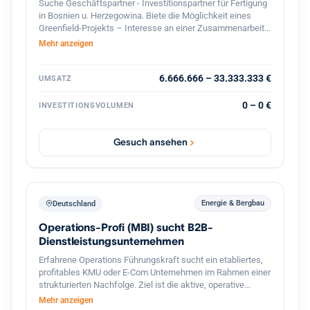
Suche Geschäftspartner - Investitionspartner für Fertigung
in Bosnien u. Herzegowina. Biete die Möglichkeit eines
Greenfield-Projekts – Interesse an einer Zusammenarbeit?
Lassen Sie uns über Zahlen, Möglichkeiten und die
Mehr anzeigen
konkrete Umsetzung sprechen! ?? Falls Sie nur
Informationen benötigen, wie-was machbar ist – zögern
Sie nicht, mich zu kontaktieren. Bitte teilen. Danke!
6.666.666 – 33.333.333 €
UMSATZ
0 – 0 €
INVESTITIONSVOLUMEN
Gesuch ansehen
Energie & Bergbau
Deutschland
Operations-Profi (MBI) sucht B2B-
Dienstleistungsunternehmen
Erfahrene Operations Führungskraft sucht ein etabliertes,
profitables KMU oder E-Com Unternehmen im Rahmen einer
strukturierten Nachfolge. Ziel ist die aktive, operative
Übernahme der Geschäftsführung (tätige Beteiligung), die
Mehr anzeigen
Fortführung des Lebenswerks des Inhabers sowie die