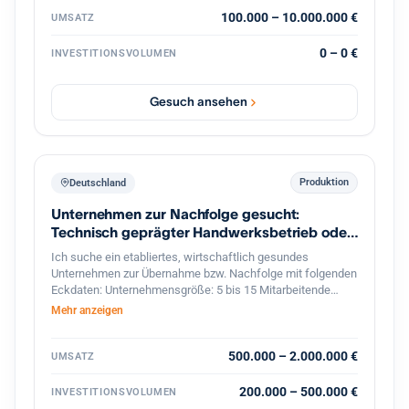
100.000 – 10.000.000 €
UMSATZ
0 – 0 €
INVESTITIONSVOLUMEN
Gesuch ansehen
Produktion
Deutschland
Unternehmen zur Nachfolge gesucht:
Technisch geprägter Handwerksbetrieb oder
KMU
Ich suche ein etabliertes, wirtschaftlich gesundes
Unternehmen zur Übernahme bzw. Nachfolge mit folgenden
Eckdaten: Unternehmensgröße: 5 bis 15 Mitarbeitende
Umsatz: etwa 800.000 bis 2 Mio. Euro Branche: Handwerk,
Mehr anzeigen
bevorzugt Metallbau, oder produzierendes Gewerbe im
Bereich Feinwerktechnik, Metallbau, o.ä. Markt & Kunden:
stabiler, möglichst diversifizierter Kundenstamm Produkte &
500.000 – 2.000.000 €
UMSATZ
Leistungen: technisch anspruchsvoll, mit nicht leicht zu
ersetzenden Technologien oder Leistungen Perspektive:
200.000 – 500.000 €
INVESTITIONSVOLUMEN
solides Fundament mit Potenzial für eine langfristige