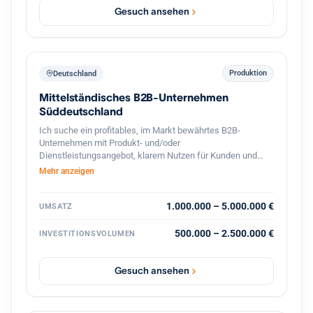
Gesuch ansehen
Produktion
Deutschland
Mittelständisches B2B-Unternehmen
Süddeutschland
Ich suche ein profitables, im Markt bewährtes B2B-
Unternehmen mit Produkt- und/oder
Dienstleistungsangebot, klarem Nutzen für Kunden und
stabilen Geschäftsbeziehungen. Bevorzugt sind
Mehr anzeigen
süddeutsche Standorte oder die deutschsprachige
Schweiz, technische oder ingenieurnahe Bereiche sowie
eine überschaubare, gut führbare Unternehmensgröße.
1.000.000 – 5.000.000 €
UMSATZ
Gesucht wird eine Nachfolgesituation mit organischem
Wachstumspotenzial, solider Ertragskraft und konservativ
500.000 – 2.500.000 €
INVESTITIONSVOLUMEN
tragfähiger Finanzierung. Nicht gesucht sind
Sanierungsfälle, reine Handels- oder Distributionsmodelle.
Gesuch ansehen