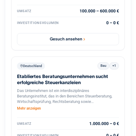
strategische Weiterentwicklung durch
Prozessdigitalisierung und Skalierung
100.000 – 600.000 €
UMSATZ
0 – 0 €
INVESTITIONSVOLUMEN
Gesuch ansehen
Bau
+1
Deutschland
Etabliertes Beratungsunternehmen sucht
erfolgreiche Steuerkanzleien
Das Unternehmen ist ein interdisziplinäres
Beratungsinstitut, das in den Bereichen Steuerberatung,
Wirtschaftsprüfung, Rechtsberatung sowie
betriebswirtschaftliche Unternehmensberatung tätig ist. Es
Mehr anzeigen
richtet sein Leistungsangebot vor allem an
mittelständische Unternehmen, Selbst‑ und Freiberufler
sowie an Privatpersonen mit komplexen steuer‑ und
1.000.000 – 0 €
UMSATZ
finanzrechtlichen Fragestellungen. Mit einer Belegschaft
von rund 1 500 Mitarbeitern und einem Netzwerk von
0 – 0 €
INVESTITIONSVOLUMEN