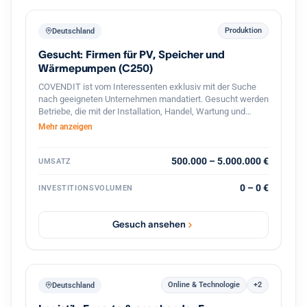
Produktion
Deutschland
Gesucht: Firmen für PV, Speicher und
Wärmepumpen (C250)
COVENDIT ist vom Interessenten exklusiv mit der Suche
nach geeigneten Unternehmen mandatiert. Gesucht werden
Betriebe, die mit der Installation, Handel, Wartung und
Verkauf von Solar- / PV-Anlagen, PV-Module, Speicher,
Mehr anzeigen
Warmwasser- / Wärmepumpen, o.ä. beschäftigt sind.
Folgende Suchkriterien stehen im Vordergrund: Branche:
Installation, Betrieb, Wartung und Verkauf von Solar- / PV-
500.000 – 5.000.000 €
UMSATZ
Anlagen, Speicher, Wärmepumpen, u.ä. Standort: Berlin,
Brandenburg, Sachsen, Bayern, Baden-Württemberg,
0 – 0 €
INVESTITIONSVOLUMEN
Niedersachsen, NRW, Hamburg, Rheinland-Pfalz
Mitarbeiter: 5-50 Umsatz: 0,5-5 MEUR Beteiligung: 60% aber
flexibel, partnerschaftlich Management: Altgesellschafter
Gesuch ansehen
gerne weiter aktiv
Online & Technologie
+2
Deutschland