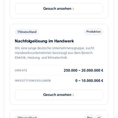
vollständige Übernahme oder eine Mehrheit inklusive
Übernahme der Geschäftsführung. Eine strukturierte
Gesuch ansehen
Übergabe im Tempo des bisherigen Inhabers ist
selbstverständlich, ein gleitender Übergang oder eine
zeitweise weitere Einbindung gut vorstellbar. Eine
Transaktion finanziere ich aus Eigenmitteln in Verbindung
mit einem festen privaten Investorenkreis, der bei
Produktion
Deutschland
zusätzlichem Bedarf Eigenkapital von bis zu 3 Millionen
Nachfolgelösung im Handwerk
Euro bereitstellt. Damit lässt sich eine Übernahme zügig
und verlässlich umsetzen. Eine
Wir, eine junge deutsche Unternehmensgruppe, sucht
Vertraulichkeitsvereinbarung unterzeichne ich
Handwerksunternehmen bevorzugt aus dem Bereich
selbstverständlich gern. Ich freue mich auf einen
Elektrik, Heizung- und Klimatechnik.
vertraulichen Austausch.
250.000 – 20.000.000 €
UMSATZ
0 – 10.000.000 €
INVESTITIONSVOLUMEN
Gesuch ansehen
Bau
+1