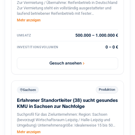
Zur Vermietung / Übernahme: Reifenbetrieb in Deutschland
Zur Vermietung steht ein vollständig ausgestatteter und
laufend betriebener Reifenbetrieb mit fester
Kundenstruktur und etabliertem Geschäftsbetrieb. Der
Mehr anzeigen
Betrieb ist spezialisiert auf den professionellen
Reifenservice für Pkw, Transporter und Lkw. Die Werkstatt
ist komplett ausgestattet und sofort betriebsbereit.
500.000 – 1.000.000 €
UMSATZ
Ausstattung und Vorteile: Voll ausgestattete Werkstatt für
Reifenmontage und Service aller Fahrzeugtypen(LKWs
0 – 0 €
INVESTITIONSVOLUMEN
auch möglich). Geschlossener Werkstattbereich, in den
auch Lkw problemlos einfahren können Hebebühnen und
professionelles Equipment für Fahrzeuge Bestehender
Gesuch ansehen
Kundenstamm und laufender Geschäftsbetrieb Gute Lage
mit regelmäßigem Kundenverkehr Eine Übernahme oder
Zusammenarbeit ist möglich. Auf Wunsch wird eine aktive
Unterstützung im Bereich Verkauf und Kundenbetreuung
sowie Zugang zum bestehenden Kundenstamm angeboten,
Produktion
Sachsen
um einen reibungslosen Übergang und stabile Umsätze
Erfahrener Standortleiter (38) sucht gesundes
sicherzustellen. Der Betrieb eignet sich ideal für Fachkräfte
oder Unternehmer im Reifen- und Kfz-Servicebereich, die
KMU in Sachsen zur Nachfolge
sofort starten möchten.
Suchprofil für das Zielunternehmen: Region: Sachsen
(bevorzugt Wirtschaftsraum Leipzig / Halle-Leipzig und
Umgebung) Unternehmensgröße: Idealerweise 15 bis 50
Mitarbeiter mit einer funktionierenden zweiten
Mehr anzeigen