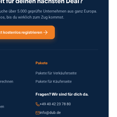
it für deinen nächsten Deal?
uche über 5.000 geprüfte Unternehmen aus ganz Europa.
os, bis du wirklich zum Zug kommst.
zt kostenlos registrieren
Pakete
Pakete für Verkäuferseite
erechnen
Pakete für Käuferseite
Fragen? Wir sind für dich da.
+49 40 42 23 78 80
den
info@dub.de