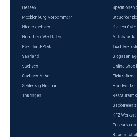
Hessen
Speditionen 
Mecklenburg-Vorpommern
Steuerkanzle
Niedersachsen
Kleines Café
Nordrhein-Westfalen
Autohaus ka
Rheinland-Pfalz
Tischlerei od
Saarland
Biogasanlag
Sachsen
Online Shop 
Sachsen-Anhalt
Elektrofirma
Schleswig Holstein
Handwerksbe
Thüringen
Restaurant k
Bäckereien z
KFZ Werkstat
Friseursalon
Bauernhof ü