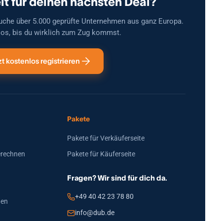
it für deinen nächsten Deal?
uche über 5.000 geprüfte Unternehmen aus ganz Europa.
os, bis du wirklich zum Zug kommst.
zt kostenlos registrieren
Pakete
Pakete für Verkäuferseite
erechnen
Pakete für Käuferseite
Fragen? Wir sind für dich da.
+49 40 42 23 78 80
den
info@dub.de