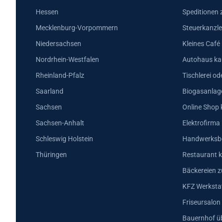
Hessen
Speditionen 
Mecklenburg-Vorpommern
Steuerkanzle
Niedersachsen
Kleines Café
Nordrhein-Westfalen
Autohaus ka
Rheinland-Pfalz
Tischlerei od
Saarland
Biogasanlag
Sachsen
Online Shop 
Sachsen-Anhalt
Elektrofirma
Schleswig Holstein
Handwerksbe
Thüringen
Restaurant k
Bäckereien z
KFZ Werkstat
Friseursalon
Bauernhof ü