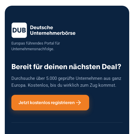
oder Ausbau des Onlineshops). Übergabe: Eine saubere und
reibungslose Übergabe inklusive ausführlicher Einarbeitung ist
gewährleistet. Kennzahlen: Umsatz und Ertrag auf Anfrage nach
Unterzeichnung einer Vertraulichkeitserklärung (NDA). Kaufpreis:
Auf Anfrage (realistische und faire Preisvorstellung vorhanden).
Standort: Nordrhein-Westfalen (zwei Standorte) Ideal für: Baristas
oder Gastronomen mit Unternehmergeist Investoren aus der Food
&amp;amp; Beverage Branche Quereinsteiger
Europas führendes Portal für
Unternehmensnachfolge.
Bereit für deinen nächsten Deal?
Durchsuche über 5.000 geprüfte Unternehmen aus ganz
Europa. Kostenlos, bis du wirklich zum Zug kommst.
Jetzt kostenlos registrieren