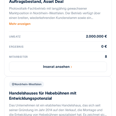
Auftragsbestand, Asset Deal
Photovoltaik-Fachbetrieb mit langjährig gewachsener
Marktposition in Nordrhein-Westfalen. Der Betrieb verfügt über
einen breiten, wiederkehrenden Kundenstamm sowie ein
eingespieltes Team aus Vertrieb, Marketing und Elektrotechnik,
Mehr anzeigen
ergänzt durch ein flexibles Partnernetzwerk für die Montage. Damit
wurde eine skalierbare Infrastruktur für Vertrieb, Installation und
2.000.000 €
Ausbildung geschaffen. Das laufende Auftragsvolumen aus den
UMSATZ
Bereichen Photovoltaik, Batteriespeicher und E-Mobilität ist direkt
übernahmefähig und bildet die Grundlage für eine stabile
0 €
ERGEBNIS
Ertragsbasis. Der regional etablierte Betrieb ist organisatorisch klar
strukturiert und wird im Rahmen einer Restrukturierung als Asset
8
MITARBEITER
Deal zur Übernahme angeboten.
Inserat ansehen
Nordrhein-Westfalen
Handelshauses für Hebebühnen mit
Entwicklungspotenzial
Das Unternehmen ist ein etabliertes Handelshaus, das sich seit
seiner Gründung im Jahr 2014 auf den Verkauf, die Montage und
die Entwicklung von Hebebühnen spezialisiert hat. Es zeichnet sich