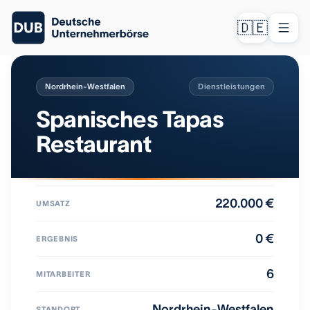
🇩🇪
Nordrhein-Westfalen
Dienstleistungen
Spanisches Tapas
Restaurant
220.000 €
UMSATZ
0 €
ERGEBNIS
6
MITARBEITER
Nordrhein-Westfalen
STANDORT