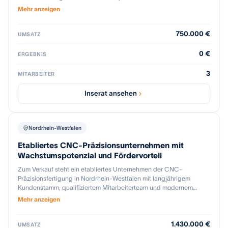
durch seine kompetente Wertschöpfungskette aus, die von einer
Mehr anzeigen
strategisch günstigen Immobilie im Herzen von Nordrhein-
Westfalen unterstützt wird, wo es seit 2019 ansässig ist. Besondere
750.000 €
Erfolgsfaktoren sind die tiefe Durchdringung des DACH-Marktes,
UMSATZ
ein hoher Stammkundenanteil und die bisher ungenutzten
Wachstumsmöglichkeiten in den Bereichen Marketing und E-
0 €
ERGEBNIS
Commerce.
3
MITARBEITER
Inserat ansehen
Nordrhein-Westfalen
Etabliertes CNC-Präzisionsunternehmen mit
Wachstumspotenzial und Fördervorteil
Zum Verkauf steht ein etabliertes Unternehmen der CNC-
Präzisionsfertigung in Nordrhein-Westfalen mit langjährigem
Kundenstamm, qualifiziertem Mitarbeiterteam und modernem
Maschinenpark. Das Unternehmen ist nach DIN EN ISO 9001:2015
Mehr anzeigen
zertifiziert und verfügt über eingespielte Prozesse sowie eine
stabile Marktposition in der industriellen Fertigung. Zum
1.430.000 €
Leistungsspektrum gehören CNC-Fräsen, CNC-Drehen, NC-
UMSATZ