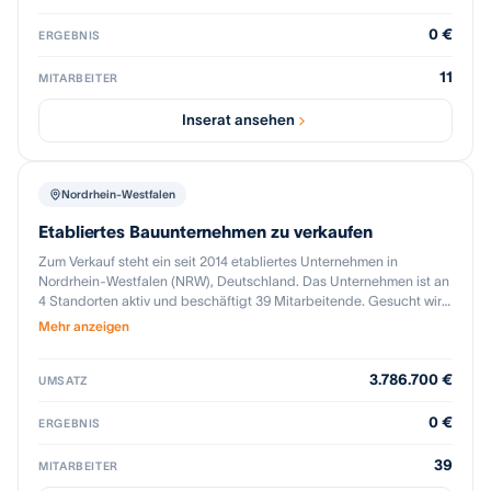
Flachschleifen sowie die Fertigung von Einzelteilen, Prototypen
und Kleinserien für anspruchsvolle Industriekunden. Ein besonderer
0 €
ERGEBNIS
Vorteil für den Erwerber besteht in bereits bewilligten öffentlichen
Fördermitteln, die – vorbehaltlich der Zustimmung des
11
MITARBEITER
Fördermittelgebers – übertragen werden können und den
Finanzierungsbedarf der Unternehmensübernahme reduzieren
Inserat ansehen
können. Die Übergabe erfolgt flexibel und kann vollständig oder
schrittweise erfolgen. Eine strukturierte Einarbeitung durch den
bisherigen Inhaber ist möglich. Weitere Informationen werden nach
Unterzeichnung einer Vertraulichkeitsvereinbarung zur Verfügung
Nordrhein-Westfalen
gestellt.
Etabliertes Bauunternehmen zu verkaufen
Zum Verkauf steht ein seit 2014 etabliertes Unternehmen in
Nordrhein-Westfalen (NRW), Deutschland. Das Unternehmen ist an
4 Standorten aktiv und beschäftigt 39 Mitarbeitende. Gesucht wird
ein Käufer (strategischer Investor, Wettbewerber oder
Mehr anzeigen
Finanzinvestor), der das Unternehmen fortführt und
weiterentwickelt.
3.786.700 €
UMSATZ
0 €
ERGEBNIS
39
MITARBEITER